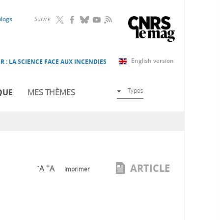
RSS
blogs
Suivre
English version
R : LA SCIENCE FACE AUX INCENDIES
Types
QUE
MES THÈMES
ARTICLE
-
+
A
A
Imprimer