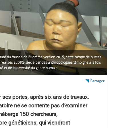
uté du musée de l'Homme version 2015, cette rampe de bustes
 réalisés au XIXe siècle par des anthropologues témoigne à la fois
ité et de la diversité du genre humain.
Partager
ses portes, après six ans de travaux.
toire ne se contente pas d’examiner
 héberge 150 chercheurs,
re généticiens, qui viendront