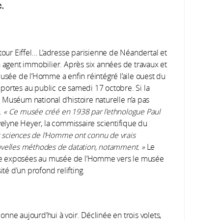
.
tour Eiffel… L’adresse parisienne de Néandertal et
n agent immobilier. Après six années de travaux et
musée de l’Homme a enfin réintégré l’aile ouest du
s portes au public ce samedi 17 octobre. Si la
du Muséum national d’histoire naturelle n’a pas
é.
« Ce musée créé en 1938 par l’ethnologue Paul
elyne Heyer, la commissaire scientifique du
s sciences de l’Homme ont connu de vrais
uvelles méthodes de datation, notamment. »
Le
ogie exposées au musée de l’Homme vers le musée
ité d’un profond relifting.
nne aujourd’hui à voir. Déclinée en trois volets,