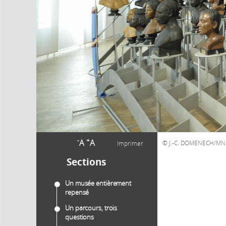
-
+
A
A
J.-C. DOMENECH/M
Imprimer
Sections
Un musée entièrement
repensé
Un parcours, trois
questions