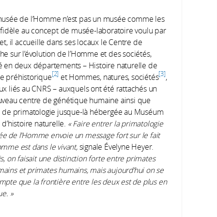
musée de l’Homme n’est pas un musée comme les
: fidèle au concept de musée-laboratoire voulu par
et, il accueille dans ses locaux le Centre de
he sur l’évolution de l’Homme et des sociétés,
é en deux départements – Histoire naturelle de
2
3
 préhistorique
et Hommes, natures, sociétés
,
ux liés au CNRS – auxquels ont été rattachés un
uveau centre de génétique humaine ainsi que
e de primatologie jusque-là hébergée au Muséum
 d’histoire naturelle.
« Faire entrer la primatologie
e de l’Homme envoie un message fort sur le fait
omme est dans le vivant,
signale Évelyne Heyer.
s, on faisait une distinction forte entre primates
ains et primates humains, mais aujourd’hui on se
mpte que la frontière entre les deux est de plus en
ue. »