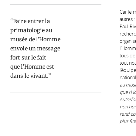
Car le 
autres 
Faire entrer la
Paul Riv
primatologie au
recherc
musée de l’Homme
organis
envoie un message
l’Homme
tous de
fort sur le fait
tout no
que l’Homme est
l’équip
dans le vivant.
national
au musé
que l’H
Autrefoi
non hum
rend co
plus flo