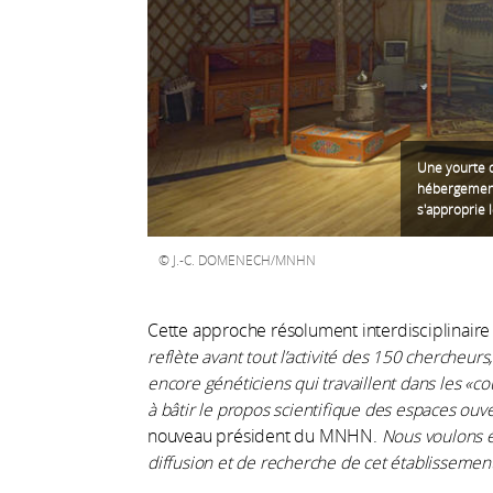
Une yourte d
hébergement
s'approprie l
J.-C. DOMENECH/MNHN
Cette approche résolument interdisciplinaire
reflète avant
tout l’activité des 150 chercheur
encore généticiens qui travaillent
dans les «co
à bâtir le propos scientifique des espaces
ouve
nouveau président du MNHN.
Nous voulons ét
diffusion et de recherche de cet établissemen