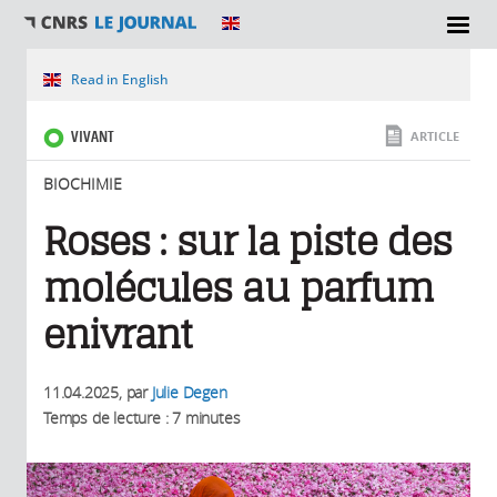
SECTIONS
Vous êtes ici
Read in English
VIVANT
ARTICLE
BIOCHIMIE
Roses : sur la piste des
molécules au parfum
enivrant
11.04.2025
, par
Julie Degen
Temps de lecture : 7 minutes