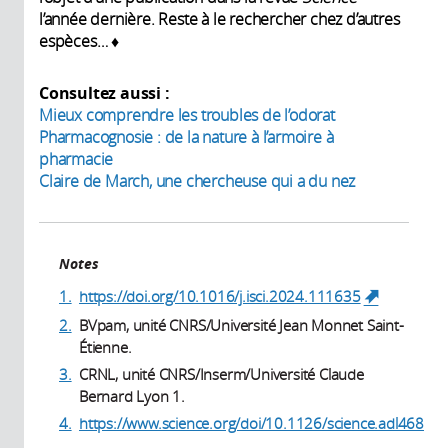
l’année dernière. Reste à le rechercher chez d’autres
espèces… ♦
Consultez aussi :
Mieux comprendre les troubles de l’odorat
Pharmacognosie : de la nature à l’armoire à
pharmacie
Claire de March, une chercheuse qui a du nez
Notes
1.
https://doi.org/10.1016/j.isci.2024.111635
(link is
external)
2.
BVpam, unité CNRS/Université Jean Monnet Saint-
Étienne.
3.
CRNL, unité CNRS/Inserm/Université Claude
Bernard Lyon 1.
4.
https://www.science.org/doi/10.1126/science.adl4685
(link is external)