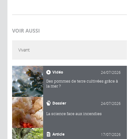
VOIR AUSSI
Vivant
Vidéo
24/07/2026
Des pommes de terre cultivées grâce à
la mer ?
Dossier
24/07/2026
La science face aux incendies
Article
17/07/2026