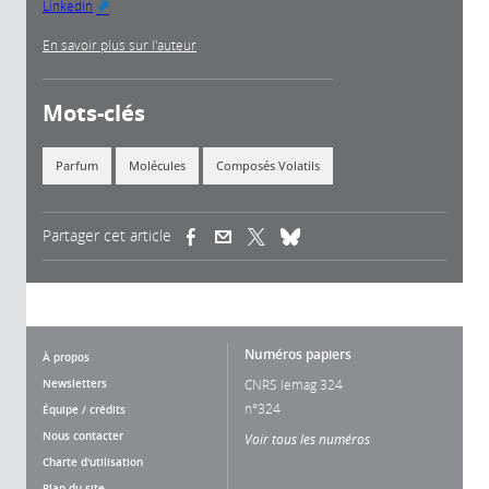
Linkedin
(link is external)
En savoir plus sur l'auteur
Mots-clés
Parfum
Molécules
Composés Volatils
Partager cet article
(link is external)
(link is external)
(link is external)
Numéros papiers
À propos
Newsletters
CNRS lemag 324
n°324
Équipe / crédits
Nous contacter
Voir tous les numéros
Charte d'utilisation
Plan du site