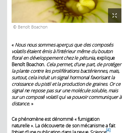
Benoît Boachon
«
Nous nous sommes aperçus que des composés
volatils étaient émis à l’intérieur même du bouton
floral en développement chez le pétunia,
explique
Benoît Boachon
. Cela permet, d’une part, de protéger
la plante contre les proliférations bactériennes, mais,
surtout, cela induit un signal hormonal favorisant la
croissance du pistil et la production de graines
.
Or c
e
signal ne repose pas sur une molécule soluble, mais
sur un composé volatil qui va pouvoir communiquer à
distance.
»
Ce phénomène est dénommé « fumigation
naturelle ». La découverte de son mécanisme a fait
4
l’objet d’une publication dans la revue
Science