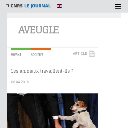
Vous êtes ici
AVEUGLE
ARTICLE
VIVANT
SOCIÉTÉS
Les animaux travaillent-ils ?
08.04.2016