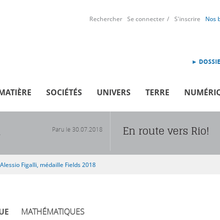
Rechercher
Se connecter
S'inscrire
Nos 
► DOSSIE
MATIÈRE
SOCIÉTÉS
UNIVERS
TERRE
NUMÉRI
En route vers Rio!
Paru le
30.07.2018
R
Alessio Figalli, médaille Fields 2018
UE
MATHÉMATIQUES