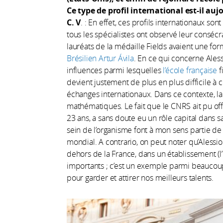
Ce type de profil international est-il a
C. V
. : En effet, ces profils internationaux s
tous les spécialistes ont observé leur consécra
lauréats de la médaille Fields avaient une fo
Brésilien Artur Ávila
. En ce qui concerne Alessi
influences parmi lesquelles
l’école française
f
devient justement de plus en plus difficile à 
échanges internationaux. Dans ce contexte, l
mathématiques. Le fait que le CNRS ait pu offrir
23 ans, a sans doute eu un rôle capital dans s
sein de l’organisme font à mon sens partie de 
mondial. A contrario, on peut noter qu’Alessio 
dehors de la France, dans un établissement (l
importants ; c’est un exemple parmi beaucoup
pour garder et attirer nos meilleurs talents.