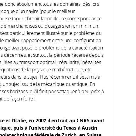
he donc absolument tous les domaines, dès lors
a coque d’un navire (pour le meilleur
Bourse (pour obtenir la meilleure correspondance
ort de marchandises ou d’usagers (en un minimum
 s’est particulièrement illustré sur le problème du
 le meilleur appariement entre une configuration
Monge avait posé le problème de la caractérisation
s décennies, et surtout la période récente depuis
iées au transport optimal : régularité, inégalités
 équations de la physique mathématique, etc.
eurs dans le sujet. Plus récemment, il s’est mis à
s
, un sujet issu de la mécanique quantique. En
ir ses horizons, qu’il finit par s’attaquer à peu près à
nt de façon forte !
e et l’Italie, en 2007 il entrait au CNRS avant
ique, puis à l’université du Texas à Austin
 polytechnique fédérale de
Z
urich, en Suisse.