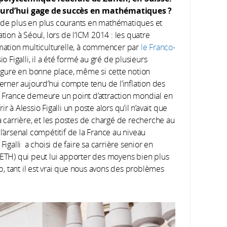
ujourd’hui gage de succès en mathématiques ?
ont de plus en plus courants en mathématiques et
tion à Séoul, lors de l’ICM 2014 : les quatre
rmation multiculturelle, à commencer par
le Franco-
o Figalli, il a été formé au gré de plusieurs
igure en bonne place, même si cette notion
cerner aujourd’hui compte tenu de l’inflation des
a France demeure un point d’attraction mondial en
 à Alessio Figalli un poste alors qu’il n’avait que
a carrière, et les postes de chargé de recherche au
l’arsenal compétitif de la France au niveau
Figalli a choisi de faire sa carrière senior en
’ETH) qui peut lui apporter des moyens bien plus
, tant il est vrai que nous avons des problèmes