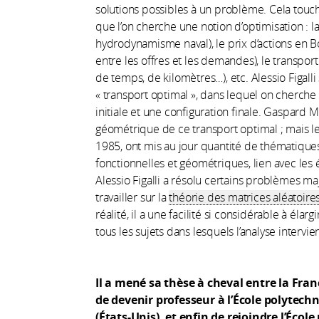
solutions possibles à un problème. Cela touc
que l’on cherche une notion d’optimisation : l
hydrodynamisme naval), le prix d’actions en 
entre les offres et les demandes), le transp
de temps, de kilomètres…), etc. Alessio Figalli
« transport optimal », dans lequel on cherche
initiale et une configuration finale. Gaspard 
géométrique de ce transport optimal ; mais le
1985, ont mis au jour quantité de thématiques l
fonctionnelles et géométriques, lien avec les
Alessio Figalli a résolu certains problèmes maj
travailler sur la
théorie des matrices aléatoire
réalité, il a une facilité si considérable à élarg
tous les sujets dans lesquels l’analyse intervie
Il a mené
sa th
èse à cheval entre la Franc
de devenir professeur à l’École polytechn
(États-Unis), et enfin de rejoindre l’
École