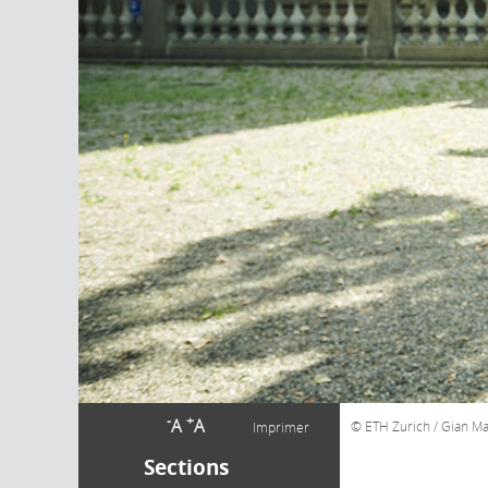
-
+
A
A
ETH Zurich / Gian Ma
Imprimer
Sections