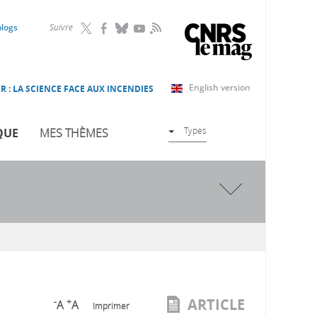
RSS
blogs
Suivre
English version
R : LA SCIENCE FACE AUX INCENDIES
Types
QUE
MES THÈMES
ARTICLE
-
+
A
A
Imprimer