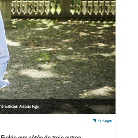
ématicien Alessio Figalli.
Partager
 Fields aux côtés de trois autres