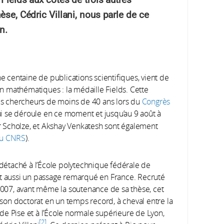
èse, Cédric Villani, nous parle de ce
n.
’une centaine de publications scientifiques, vient de
 mathématiques : la médaille Fields. Cette
des chercheurs de moins de 40 ans lors du
Congrès
ui se déroule en ce moment et jusqu’au 9 août à
external)
ter Scholze, et Akshay Venkatesh sont également
du CNRS
).
i détaché à l’École polytechnique fédérale de
i fit aussi un passage remarqué en France. Recruté
2007, avant même la soutenance de sa thèse, cet
n doctorat en un temps record, à cheval entre la
e de Pise et à l’École normale supérieure de Lyon,
2