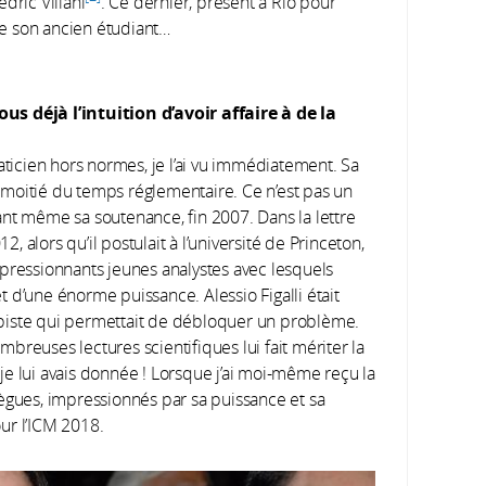
dric Villani
. Ce dernier, présent à Rio pour
 de son ancien étudiant…
us déjà l’intuition d’avoir affaire à de la
aticien hors normes, je l’ai vu immédiatement. Sa
a moitié du temps réglementaire. Ce n’est pas un
avant même sa soutenance, fin 2007. Dans la lettre
 alors qu’il postulait à l’université de Princeton,
mpressionnants jeunes analystes avec lesquels
et d’une énorme puissance. Alessio Figalli était
piste qui permettait de débloquer un problème.
ombreuses lectures scientifiques lui fait mériter la
e lui avais donnée ! Lorsque j’ai moi-même reçu la
ègues, impressionnés par sa puissance et sa
our l’ICM 2018.