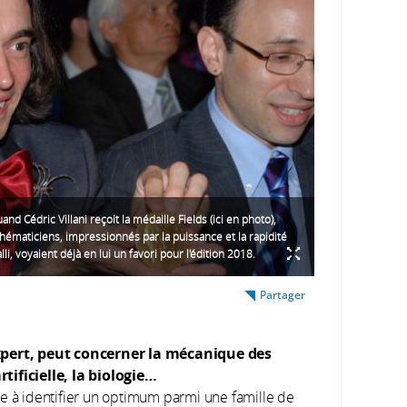
nd Cédric Villani reçoit la médaille Fields (ici en photo),
hématiciens, impressionnés par la puissance et la rapidité
alli, voyaient déjà en lui un favori pour l'édition 2018.
Partager
 expert, peut concerner la mécanique des
tificielle, la biologie…
iste à identifier un optimum parmi une famille de