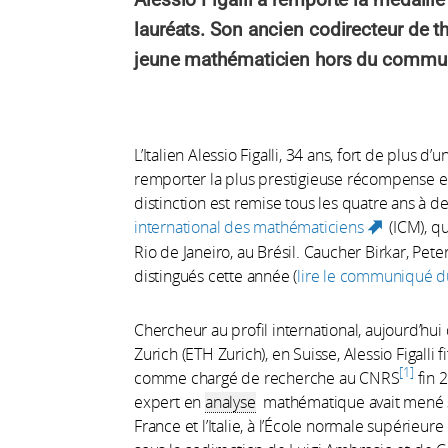
lauréats. Son ancien codirecteur de th
jeune mathématicien hors du commu
L’Italien Alessio Figalli, 34 ans, fort de plus d
remporter la plus prestigieuse récompense en
distinction est remise tous les quatre ans à 
international des mathématiciens
(ICM), q
(link is 
Rio de Janeiro, au Brésil. Caucher Birkar, Pe
distingués cette année (
lire le communiqué 
Chercheur au profil international, aujourd’hu
Zurich (ETH Zurich), en Suisse, Alessio Figall
1
comme chargé de recherche au CNRS
fin 
expert en
analyse
mathématique avait mené so
France et l’Italie, à l’École normale supérieur