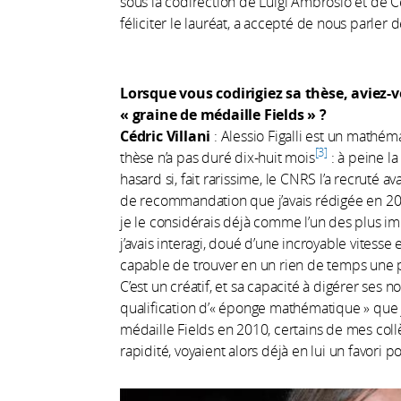
sous la codirection de Luigi Ambrosio et de Cé
féliciter le lauréat, a accepté de nous parler
Lorsque vous codirigiez sa thèse, aviez-vo
« graine de mé
daille Fields
» ?
Cédric Villani
: Alessio Figalli est un mathém
3
thèse n’a pas duré dix-huit mois
: à peine l
hasard si, fait rarissime, le CNRS l’a recruté 
de recommandation que j’avais rédigée en 2012,
je le considérais déjà comme l’un des plus i
j’avais interagi, doué d’une incroyable vitesse 
capable de trouver en un rien de temps une 
C’est un créatif, et sa capacité à digérer ses n
qualification d’« éponge mathématique » que j
médaille Fields en 2010, certains de mes coll
rapidité, voyaient alors déjà en lui un favori p