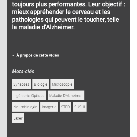
toujours plus performantes. Leur objectif :
mieux appréhender le cerveau et les
pathologies qui peuvent le toucher, telle
la maladie d'Alzheimer.
À propos de cette vidéo
Mots-clés
Synapses
Biologie
Microscopie
Ingénierie Optique
Maladie D'Alzheimer
Neurobiologie
Imagerie
STED
SUSHI
Laser