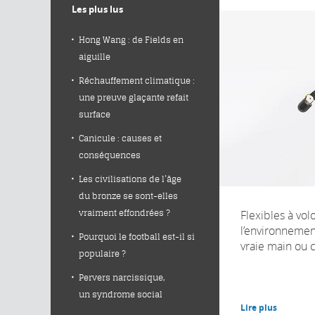
Les plus lus
Hong Wang : de Fields en
aiguille
Réchauffement climatique :
une preuve glaçante refait
surface
Canicule : causes et
conséquences
Les civilisations de l’âge
du bronze se sont-elles
Flexibles à vo
vraiment effondrées ?
l’environnement
Pourquoi le football est-il si
vraie main ou c
populaire ?
Pervers narcissique,
un syndrome social
Lire plus