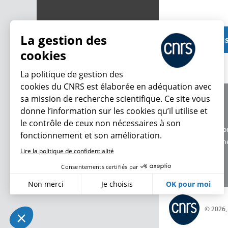
La gestion des
Voir plu
cookies
La politique de gestion des
cookies du CNRS est élaborée en adéquation avec
sa mission de recherche scientifique. Ce site vous
À propos
donne l’information sur les cookies qu’il utilise et
Équipe / crédits
le contrôle de ceux non nécessaires à son
Charte d'utilisatio
fonctionnement et son amélioration.
Données personne
Lire la politique de confidentialité
Consentements certifiés par
Non merci
Je choisis
OK pour moi
Axeptio consent
Plateforme de Gestion du Consentement : Personnalisez vo
© 2026
Notre plateforme vous permet d'adapter et de gérer vos param