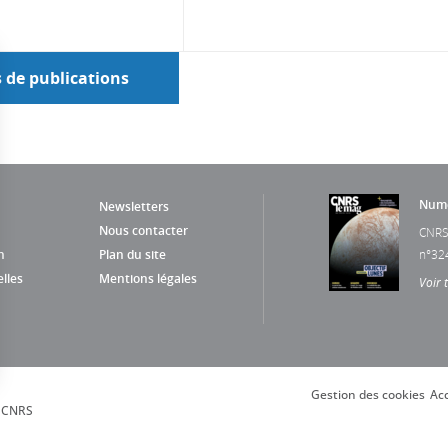
s de publications
Numé
Newsletters
Nous contacter
CNRS
n
Plan du site
n°32
lles
Mentions légales
Voir 
Gestion des cookies
Acc
s Options
, CNRS
ètres de confidentialité, en garantissant la conformité avec le