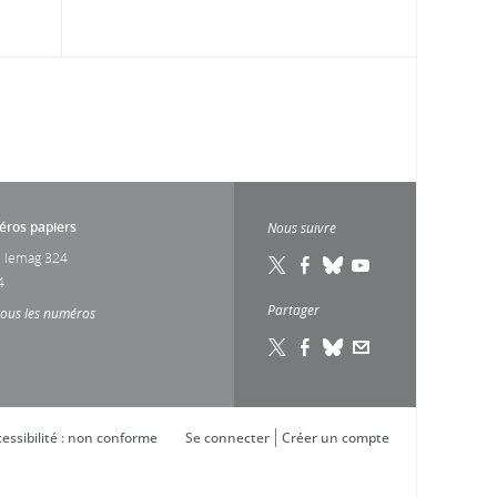
ros papiers
Nous suivre
 lemag 324
4
Partager
tous les numéros
essibilité : non conforme
Se connecter
Créer un compte
s réglementations. Personnalisez vos préférences pour contrôler