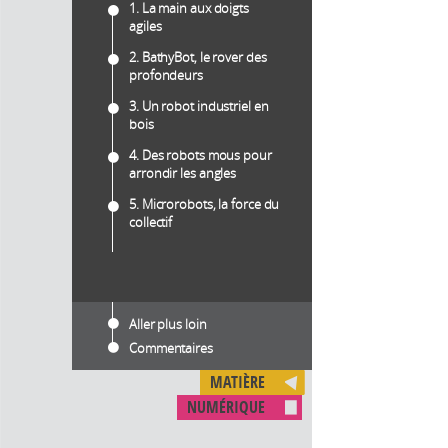
1. La main aux doigts
agiles
2. BathyBot, le rover des
profondeurs
3. Un robot industriel en
bois
4. Des robots mous pour
arrondir les angles
5. Microrobots, la force du
collectif
Aller plus loin
Commentaires
MATIÈRE
NUMÉRIQUE