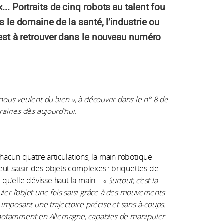
... Portraits de cinq robots au talent fou
s le domaine de la santé, l’industrie ou
e est à retrouver dans le nouveau numéro
 nous veulent du bien », à découvrir dans le n° 8 de
rairies dès aujourd'hui.
al)
hacun quatre articulations, la main robotique
eut saisir des objets complexes : briquettes de
qu’elle dévisse haut la main...
« Surtout, c’est la
er l’objet une fois saisi grâce à des mouvements
imposant une trajectoire précise et sans à-coups.
 notamment en Allemagne, capables de manipuler