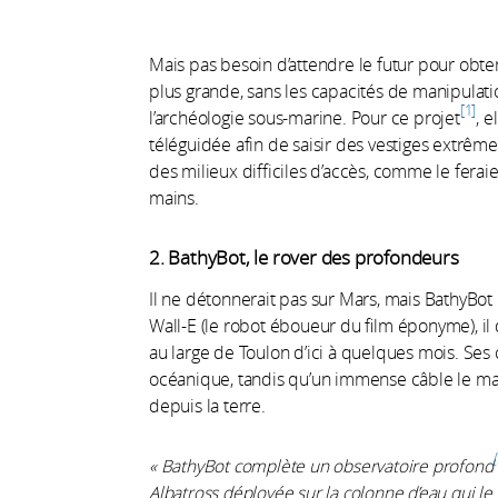
Mais pas besoin d’attendre le futur pour obten
plus grande, sans les capacités de manipulati
1
l’archéologie sous-marine. Pour ce projet
, e
téléguidée afin de saisir des vestiges extrêm
des milieux difficiles d’accès, comme le fera
mains.
2. BathyBot, le rover des profondeurs
Il ne détonnerait pas sur Mars, mais BathyBot 
Wall-E (le robot éboueur du ﬁlm éponyme), il
au large de Toulon d’ici à quelques mois. Ses 
océanique, tandis qu’un immense câble le m
depuis la terre.
« BathyBot complète un observatoire profond
Albatross déployée sur la colonne d’eau qui le 