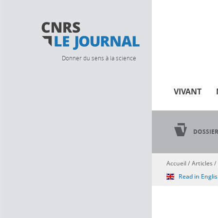
Donner du sens à la science
VIVANT
DOSSIE
Accueil
/
Articles
/
Vous êtes ici
Read in Engli