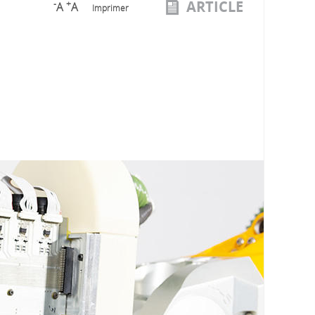
ARTICLE
-
+
A
A
Imprimer