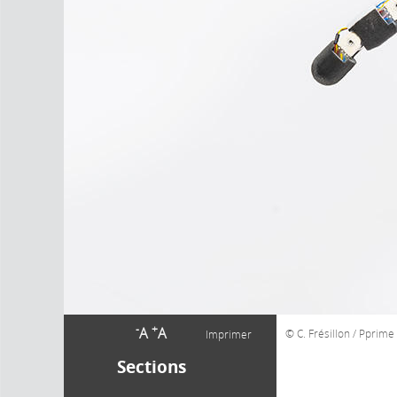
-
+
A
A
C. Frésillon / Pprim
Imprimer
Sections