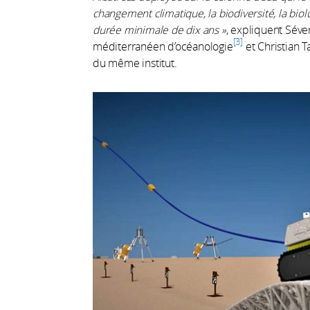
changement climatique, la biodiversité, la bio
durée minimale de dix ans »
, expliquent Séver
3
méditerranéen d’océanologie
et Christian 
du même institut.