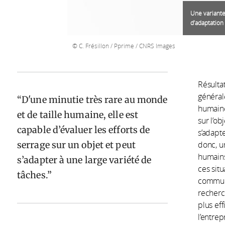
Une variante
d’adaptation
C. Frésillon / Pprime / CNRS Images
Résultat
général
D'une minutie très rare au monde
humaine
et de taille humaine, elle est
sur l’o
capable d’évaluer les efforts de
s’adapte
serrage sur un objet et peut
donc, u
humains
s’adapter à une large variété de
ces situ
tâches.
commun 
recherc
plus ef
l’entrep