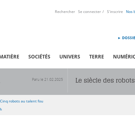
Rechercher
Se connecter
S'inscrire
Nos 
► DOSSIE
MATIÈRE
SOCIÉTÉS
UNIVERS
TERRE
NUMÉRI
Le siècle des robots
Paru le
21.02.2025
R
Cinq robots au talent fou
sh