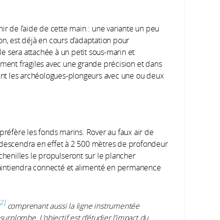
ir de l’aide de cette main : une variante un peu
on, est déjà en cours d’adaptation pour
lle sera attachée à un petit sous-marin et
ement fragiles avec une grande précision et dans
ient les archéologues-plongeurs avec une ou deux
préfère les fonds marins. Rover au faux air de
 descendra en effet à 2 500 mètres de profondeur
chenilles le propulseront sur le plancher
aintiendra connecté et alimenté en permanence
2
comprenant aussi la ligne instrumentée
surplombe. L’objectif est d’étudier l’impact du