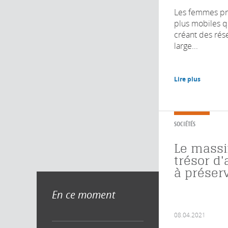
Les femmes pré
plus mobiles 
créant des rés
large...
Lire plus
SOCIÉTÉS
Le massi
trésor d'
à préser
En ce moment
08.04.2021