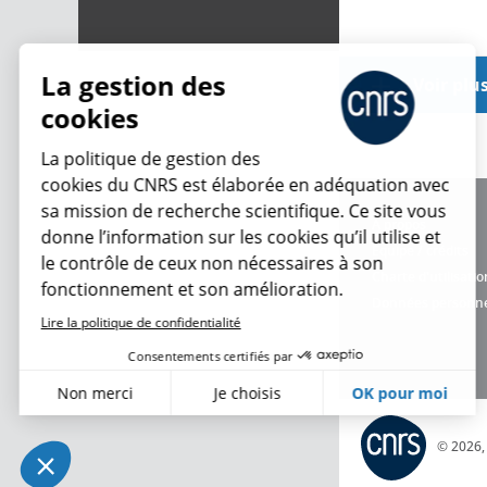
La gestion des
Voir plu
cookies
La politique de gestion des
cookies du CNRS est élaborée en adéquation avec
sa mission de recherche scientifique. Ce site vous
À propos
donne l’information sur les cookies qu’il utilise et
Équipe / crédits
le contrôle de ceux non nécessaires à son
Charte d'utilisatio
fonctionnement et son amélioration.
Données personne
Lire la politique de confidentialité
Consentements certifiés par
Non merci
Je choisis
OK pour moi
Axeptio consent
Plateforme de Gestion du Consentement : Personnalisez vo
© 2026
Notre plateforme vous permet d'adapter et de gérer vos param