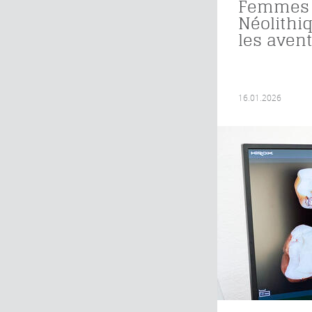
Femmes
Néolithiq
les aven
16.01.2026