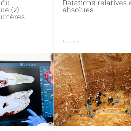
 du
Datations relatives 
ue (2) :
absolues
turières
18.08.2025