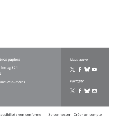
ros papiers
Nous suivre
 lemag 324
4
Partager
tous les numéros
essibilité : non conforme
Se connecter
Créer un compte
s réglementations. Personnalisez vos préférences pour contrôler