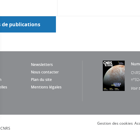
s de publications
Numé
Newsletters
Nous contacter
CNRS
n
Plan du site
n°32
lles
Mentions légales
Voir 
Gestion des cookies
Acc
s Options
, CNRS
ètres de confidentialité, en garantissant la conformité avec le