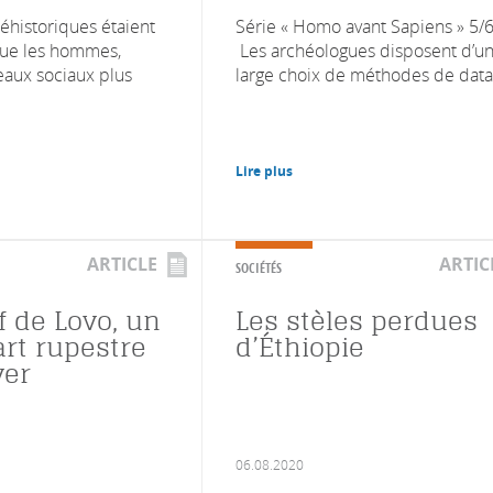
historiques étaient
Série « Homo avant Sapiens » 5/6
que les hommes,
Les archéologues disposent d’u
eaux sociaux plus
large choix de méthodes de datati
Lire plus
ARTICLE
ARTIC
SOCIÉTÉS
f de Lovo, un
Les stèles perdues
art rupestre
d’Éthiopie
ver
06.08.2020