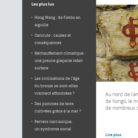
Les plus lus
Hong Wang : de Fields en
aiguille
Canicule : causes et
conséquences
Réchauffement climatique :
une preuve glaçante refait
surface
Les civilisations de l’âge
du bronze se sont-elles
Au nord de l'a
vraiment effondrées ?
de Kongo, le m
Des pommes de terre
de nombreux si
cultivées grâce à la mer ?
Pervers narcissique,
un syndrome social
Lire plus