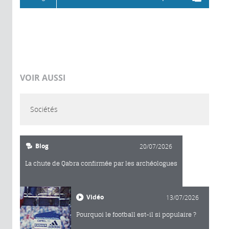
VOIR AUSSI
Sociétés
Blog
20/07/2026
La chute de Qabra confirmée par les archéologues
Vidéo
13/07/2026
Pourquoi le football est-il si populaire ?