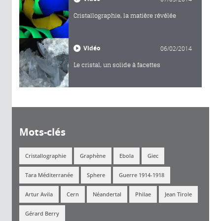
Cristallographie, la matière révélée
Vidéo
06/02/2014
Le cristal, un solide à facettes
Mots-clés
Cristallographie
Graphène
Ebola
Giec
Tara Méditerranée
Sphere
Guerre 1914-1918
Artur Avila
Cern
Néandertal
Philae
Jean Tirole
Gérard Berry