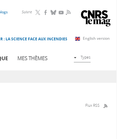
RSS
blogs
Suivre
English version
R : LA SCIENCE FACE AUX INCENDIES
Types
QUE
MES THÈMES
Flux RSS