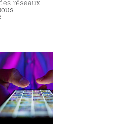
 des réseaux
sous
e