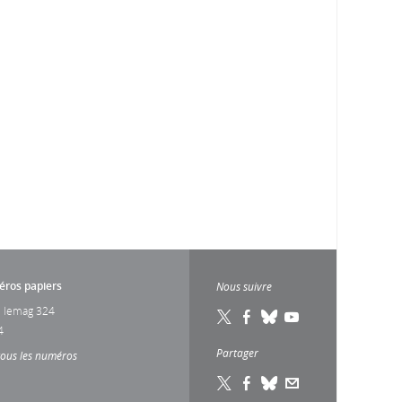
ros papiers
Nous suivre
 lemag 324
4
Partager
tous les numéros