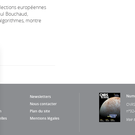
élections européennes
aul Bouchaud,
 algorithmes, montre
Numé
Newsletters
Nous contacter
CNRS
n
Plan du site
n°32
lles
Mentions légales
Voir 