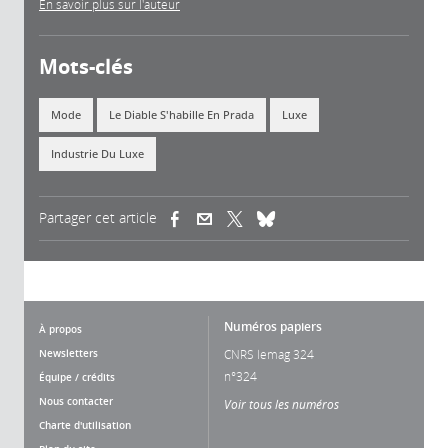
En savoir plus sur l'auteur
Mots-clés
Mode
Le Diable S'habille En Prada
Luxe
Industrie Du Luxe
Partager cet article
(link is external)
(link is external)
(link is external)
Numéros papiers
À propos
Newsletters
CNRS lemag 324
n°324
Équipe / crédits
Nous contacter
Voir tous les numéros
Charte d'utilisation