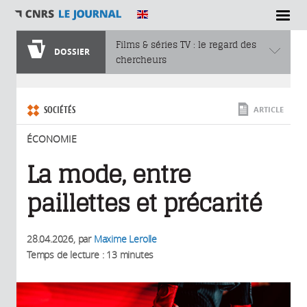
SECTIONS
Films & séries TV : le regard des
DOSSIER
chercheurs
Vous êtes ici
SOCIÉTÉS
ARTICLE
ÉCONOMIE
La mode, entre
paillettes et précarité
28.04.2026
, par
Maxime Lerolle
Temps de lecture : 13 minutes