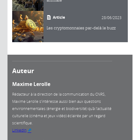
animale
Article
28/06/2023
Les cryptomonnaies par-delà le buzz
Auteur
Maxime Lerolle
Rédacteur à la direction de la communication du CNRS,
Maxime Lerolle s’intéresse aussi bien aux questions
environnementales (énergie et biodiversité) qu’à l’actualité
culturelle (cinéma et jeux vidéo) éclairée par un regard
scientifique.
LinkedIn
(link is external)