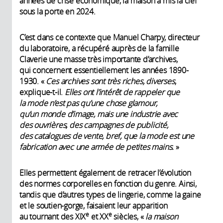
années de crise économique, la maison a mis la clef
sous la porte en 2024.
C’est dans ce contexte que Manuel Charpy, directeur
du laboratoire, a récupéré auprès de la famille
Claverie une masse très importante d’archives,
qui concernent essentiellement les années 1890-
1930. «
Ces archives sont très riches, diverses
,
explique-t-il.
Elles ont l’intérêt de rappeler que
la mode n’est pas qu’une chose glamour,
qu’un monde d’image, mais une industrie avec
des ouvrières, des campagnes de publicité,
des catalogues de vente, bref, que la mode est une
fabrication avec une armée de petites mains.
»
Elles permettent également de retracer l’évolution
des normes corporelles en fonction du genre. Ainsi,
tandis que d’autres types de lingerie, comme la gaine
et le soutien-gorge, faisaient leur apparition
e
e
au tournant des XIX
et XX
siècles, «
la maison