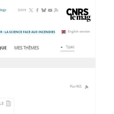
RSS
blogs
Suivre
English version
R : LA SCIENCE FACE AUX INCENDIES
Types
QUE
MES THÈMES
Flux RSS
LE