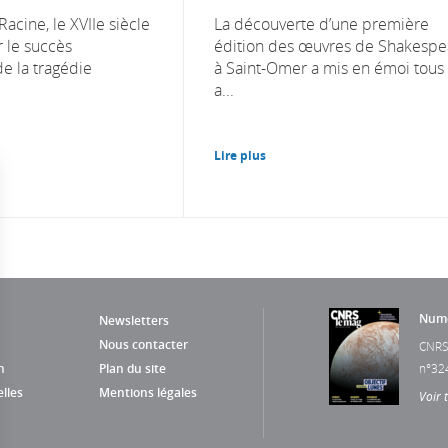
Racine, le XVIIe siècle
La découverte d’une première
 le succès
édition des œuvres de Shakespe
de la tragédie
à Saint-Omer a mis en émoi tous 
a...
Lire plus
Numé
Newsletters
Nous contacter
CNRS
n
Plan du site
n°32
lles
Mentions légales
Voir 