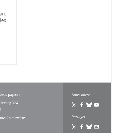
are
les
ros papiers
Nous suivre
 lemag 324
4
Partager
tous les numéros