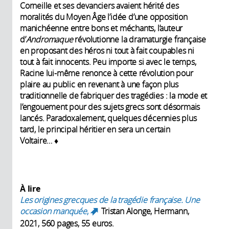
Corneille et ses devanciers avaient hérité des
moralités du Moyen Âge l’idée d’une opposition
manichéenne entre bons et méchants, l’auteur
d’
Andromaque
révolutionne la dramaturgie française
en proposant des héros ni tout à fait coupables ni
tout à fait innocents. Peu importe si avec le temps,
Racine lui-même renonce à cette révolution pour
plaire au public en revenant à une façon plus
traditionnelle de fabriquer des tragédies : la mode et
l’engouement pour des sujets grecs sont désormais
lancés. Paradoxalement, quelques décennies plus
tard, le principal héritier en sera un certain
Voltaire… ♦
À lire
Les origines grecques de la tragédie française. Une
occasion manquée
,
Tristan Alonge, Hermann,
(link is external)
2021, 560 pages, 55 euros.