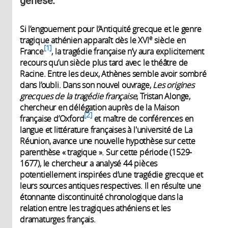
genèse.
Si l’engouement pour l’Antiquité grecque et le genre
e
tragique athénien apparaît dès le XVI
siècle en
1
France
, la tragédie française n’y aura explicitement
recours qu’un siècle plus tard avec le théâtre de
Racine. Entre les deux, Athènes semble avoir sombré
dans l’oubli. Dans son nouvel ouvrage,
Les origines
grecques de la tragédie française
, Tristan Alonge,
chercheur en délégation auprès de la Maison
2
française d’Oxford
et maître de conférences en
langue et littérature françaises à l'université de La
Réunion, avance une nouvelle hypothèse sur cette
parenthèse « tragique ». Sur cette période (1529-
1677), le chercheur a analysé 44 pièces
potentiellement inspirées d’une tragédie grecque et
leurs sources antiques respectives. Il en résulte une
étonnante discontinuité chronologique dans la
relation entre les tragiques athéniens et les
dramaturges français.