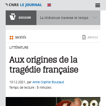
SECTIONS
DOSSIER
La littérature traverse le temps
Vous êtes ici
SOCIÉTÉS
ARTICLE
LITTÉRATURE
Aux origines de la
tragédie française
10.12.2021
, par
Anne-Sophie Boutaud
Temps de lecture : 8 minutes