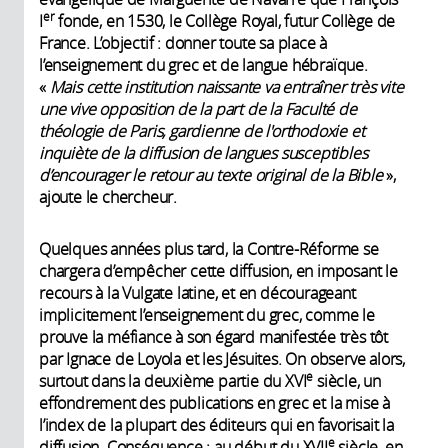
er
I
fonde, en 1530, le Collège Royal, futur Collège de
France. L’objectif : donner toute sa place à
l’enseignement du grec et de langue hébraïque.
«
Mais cette institution naissante va entraîner très vite
une vive opposition de la part de la Faculté de
théologie de Paris, gardienne de l'
orthodoxie et
inquiète de la diffusion de langues susceptibles
d’encourager le retour au texte original de la Bible
»,
ajoute le chercheur.
Quelques années plus tard, la Contre-Réforme se
chargera d’empêcher cette diffusion, en imposant le
recours à la Vulgate latine, et en décourageant
implicitement l’enseignement du grec, comme le
prouve la méfiance à son égard manifestée très tôt
par Ignace de Loyola et les Jésuites. On observe alors,
e
surtout dans la deuxième partie du XVI
siècle, un
effondrement des publications en grec et la mise à
l’index de la plupart des éditeurs qui en favorisait la
e
diffusion. Conséquence : au début du XVII
siècle, en