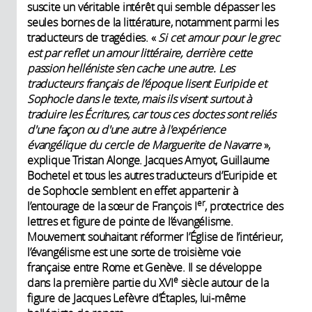
suscite un véritable intérêt qui semble dépasser les
seules bornes de la littérature, notamment parmi les
traducteurs de tragédies. «
Si cet amour pour le grec
est par reflet un amour littéraire, derrière cette
passion helléniste s’en cache une autre. Les
traducteurs français de l’époque lisent Euripide et
Sophocle dans le texte, mais ils visent surtout à
traduire les Écritures, car tous ces doctes sont reliés
d'
une façon ou d'
une autre à l'e
xpérience
évangélique du cercle de Marguerite de Navarre
»,
explique Tristan Alonge. Jacques Amyot, Guillaume
Bochetel et tous les autres traducteurs d’Euripide et
de Sophocle semblent en effet appartenir à
er
l’entourage de la sœur de François I
, protectrice des
lettres et figure de pointe de l’évangélisme.
Mouvement souhaitant réformer l’Église de l’intérieur,
l’évangélisme est une sorte de troisième voie
française entre Rome et Genève. Il se développe
e
dans la première partie du XVI
siècle autour de la
figure de Jacques Lefèvre d’Étaples, lui-même