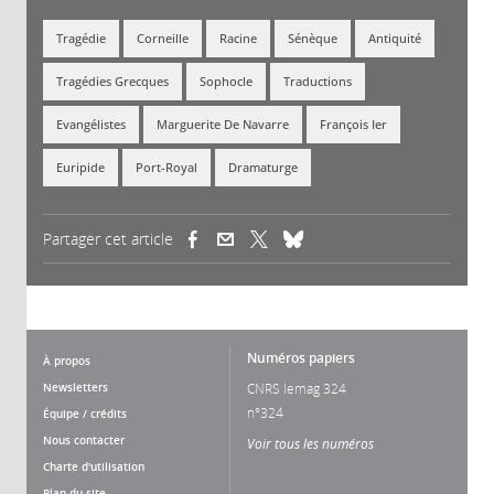
Tragédie
Corneille
Racine
Sénèque
Antiquité
Tragédies Grecques
Sophocle
Traductions
Evangélistes
Marguerite De Navarre
François Ier
Euripide
Port-Royal
Dramaturge
Partager cet article
(link is external)
(link is external)
(link is external)
Numéros papiers
À propos
Newsletters
CNRS lemag 324
n°324
Équipe / crédits
Nous contacter
Voir tous les numéros
Charte d'utilisation
Plan du site