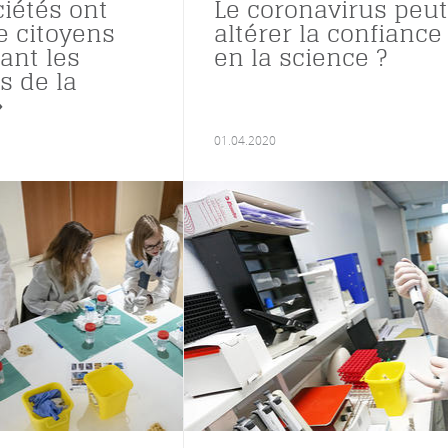
ciétés ont
Le coronavirus peut
e citoyens
altérer la confiance
ant les
en la science ?
 de la
»
01.04.2020