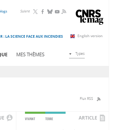
RSS
blogs
Suivre
English version
R : LA SCIENCE FACE AUX INCENDIES
Types
QUE
MES THÈMES
Flux RSS
UE
ARTICLE
VIVANT
TERRE