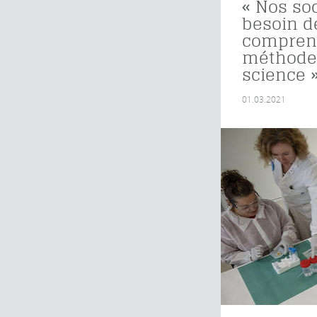
« Nos so
besoin d
compren
méthodes
science 
01.03.2021