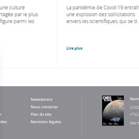
’une culture
La pandémie de Covid-19 entraî
rtagée par le plus
une explosion des sollicitations
igure parmi les
envers les scientifiques, qui se d..
Lire plus
Numé
Newsletters
Nous contacter
CNRS
n
Plan du site
n°32
lles
Mentions légales
Voir 