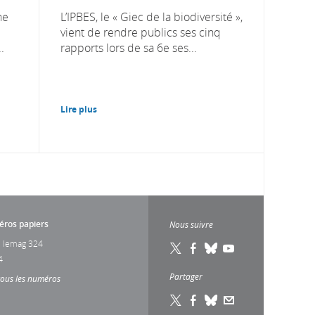
ne
L’IPBES, le « Giec de la biodiversité »,
vient de rendre publics ses cinq
.
rapports lors de sa 6e ses...
Lire plus
ros papiers
Nous suivre
 lemag 324
4
Partager
tous les numéros