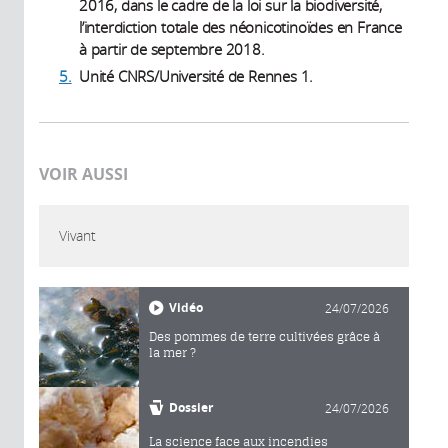
2016, dans le cadre de la loi sur la biodiversité,
l’interdiction totale des néonicotinoïdes en France
à partir de septembre 2018.
5.
Unité CNRS/Université de Rennes 1.
VOIR AUSSI
Vivant
Vidéo
24/07/2026
Des pommes de terre cultivées grâce à
la mer ?
Dossier
24/07/2026
La science face aux incendies