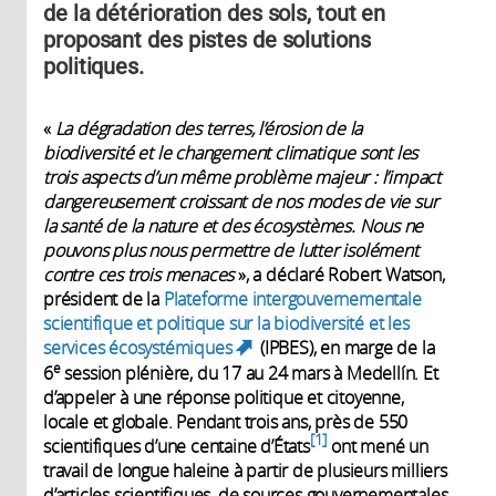
de la détérioration des sols, tout en
proposant des pistes de solutions
politiques.
«
La dégradation des terres, l’érosion de la
biodiversité et le changement climatique sont les
trois aspects d’un même problème majeur : l’impact
dangereusement croissant de nos modes de vie sur
la santé de la nature et des écosystèmes. Nous ne
pouvons plus nous permettre de lutter isolément
contre ces trois menaces
», a déclaré Robert Watson,
président de la
Plateforme intergouvernementale
scientifique et politique sur la biodiversité et les
services écosystémiques
(IPBES), en marge de la
(link is external)
e
6
session plénière, du 17 au 24 mars à Medellín. Et
d’appeler à une réponse politique et citoyenne,
locale et globale. Pendant trois ans, près de 550
1
scientifiques d’une centaine d’États
ont mené un
travail de longue haleine à partir de plusieurs milliers
d’articles scientifiques, de sources gouvernementales