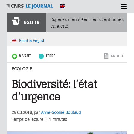
SECTIONS
Espèces menacées : les scientifiques
DOSSIER
en alerte
Vous êtes ici
Read in English
VIVANT
TERRE
ARTICLE
ECOLOGIE
Biodiversité: l’état
d’urgence
29.03.2018
, par
Anne-Sophie Boutaud
Temps de lecture : 11 minutes