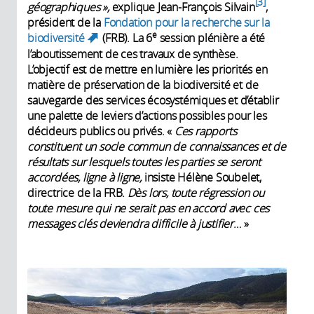
3
géographiques »,
explique Jean-François Silvain
,
président de la
Fondation pour la recherche sur la
e
biodiversité
(FRB). La 6
session plénière a été
(link is external)
l’aboutissement de ces travaux de synthèse.
L’objectif est de mettre en lumière les priorités en
matière de préservation de la biodiversité et de
sauvegarde des services écosystémiques et d’établir
une palette de leviers d’actions possibles pour les
décideurs publics ou privés. «
Ces rapports
constituent un socle commun de connaissances et de
résultats sur lesquels toutes les parties se seront
accordées, ligne à ligne,
insiste Hélène Soubelet,
directrice de la FRB.
Dès lors, toute régression ou
toute mesure qui ne serait pas en accord avec ces
messages clés deviendra difficile à justifier
… »