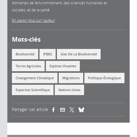
domaines de l’environnement, des sciences humaines et
sociales, et de la santé
En savoir plus sur l'auteur
Mots-clés
Biodiversité
IPBES
Giec De La Biodiversité
Terres Agricoles
Espèces Vivantes
Changement Climatique
Migrations
Politique Écologique
Expertise Scientifique
Nations Unies
Partager cet article
(link is external)
(link is external)
(link is external)