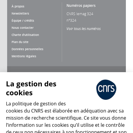
Numéros papiers
À propos
Newsletters
CNRS lemag 324
n°324
Équipe / crédits
Nous contacter
Voir tous les numéros
Charte d'utilisation
Plan du site
Données personnelles
Mentions légales
Nous suivre
Partager
La gestion des
cookies
La politique de gestion des
cookies du CNRS est élaborée en adéquation avec sa
mission de recherche scientifique. Ce site vous donne
CNRS Le Mag
l’information sur les cookies qu’il utilise et le contrôle
de ceux non nécessaires à son fonctionnement et son