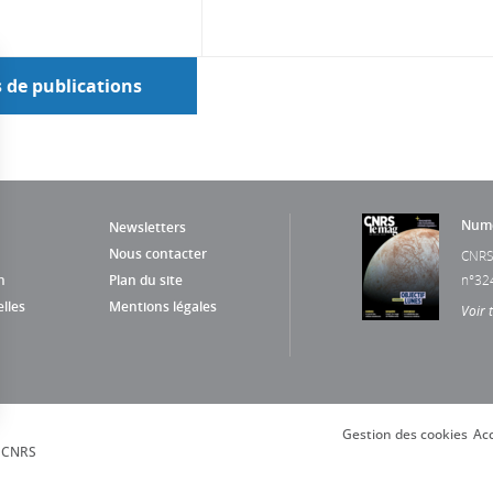
s de publications
Numé
Newsletters
Nous contacter
CNRS
n
Plan du site
n°32
lles
Mentions légales
Voir 
Gestion des cookies
Acc
s Options
, CNRS
ètres de confidentialité, en garantissant la conformité avec le