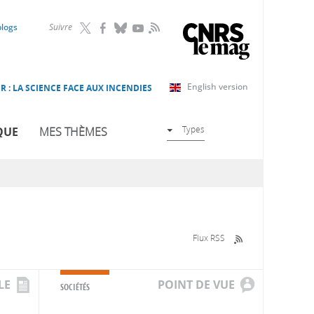
RSS
blogs
Suivre
English version
R : LA SCIENCE FACE AUX INCENDIES
Types
QUE
MES THÈMES
Flux RSS
LE
POINT DE VUE
SOCIÉTÉS