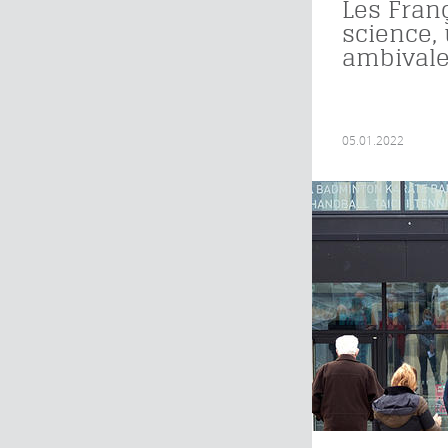
Les Franç
science, 
ambival
05.01.2022