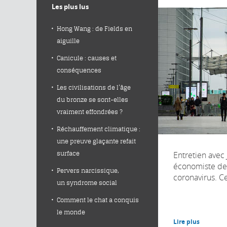
Les plus lus
Hong Wang : de Fields en
aiguille
Canicule : causes et
conséquences
Les civilisations de l’âge
du bronze se sont-elles
vraiment effondrées ?
Réchauffement climatique :
une preuve glaçante refait
Entretien avec J
surface
économiste de 
Pervers narcissique,
coronavirus. Ce
un syndrome social
Comment le chat a conquis
le monde
Lire plus