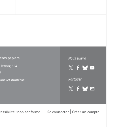
ros papiers
Nous suivre
 lemag 324
4
Partager
tous les numéros
essibilité : non conforme
Se connecter
Créer un compte
s réglementations. Personnalisez vos préférences pour contrôler