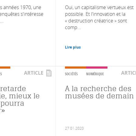
s années 1970, une
Oui, un capitalisme vertueux est
'enquêtes s'intéresse
possible. Et l’innovation et la
..
« destruction créatrice » sont
comp...
Lire plus
ARTICLE
ARTIC
ÉS
SOCIÉTÉS
NUMÉRIQUE
 retarde
À la recherche des
ie, mieux le
musées de demain
 pourra
r»
27.01.2020