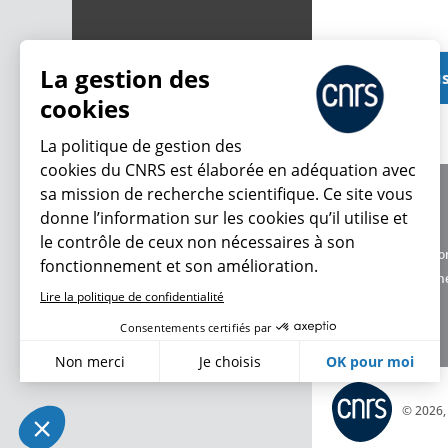
La gestion des
Voir plu
cookies
La politique de gestion des
cookies du CNRS est élaborée en adéquation avec
sa mission de recherche scientifique. Ce site vous
À propos
donne l’information sur les cookies qu’il utilise et
Équipe / crédits
le contrôle de ceux non nécessaires à son
Charte d'utilisatio
fonctionnement et son amélioration.
Données personne
Lire la politique de confidentialité
Consentements certifiés par
Non merci
Je choisis
OK pour moi
Axeptio consent
Plateforme de Gestion du Consentement : Personnalisez vo
© 2026
Notre plateforme vous permet d'adapter et de gérer vos param