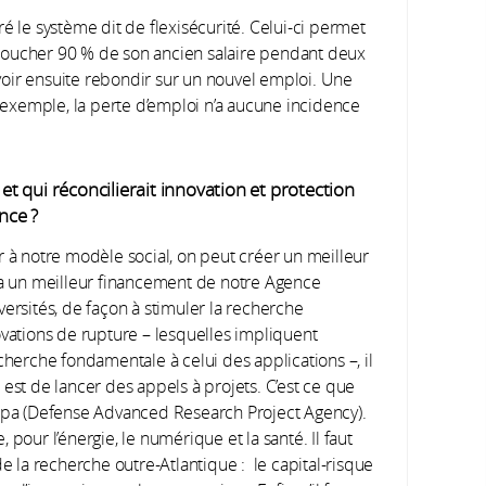
é le système dit de flexisécurité. Celui-ci permet
toucher 90 % de son ancien salaire pendant deux
oir ensuite rebondir sur un nouvel emploi. Une
xemple, la perte d’emploi n’a aucune incidence
 qui réconcilierait innovation et protection
nce ?
à notre modèle social, on peut créer un meilleur
via un meilleur financement de notre Agence
ersités, de façon à stimuler la recherche
ovations de rupture – lesquelles impliquent
cherche fondamentale à celui des applications –, il
est de lancer des appels à projets. C’est ce que
arpa (Defense Advanced Research Project Agency).
pour l’énergie, le numérique et la santé. Il faut
de la recherche outre-Atlantique : le capital-risque