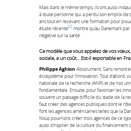
Mais dans le même temps, ils ont aussi instaur
à toute personne qui a perdu son emploi de 
ans tout en recevant une formation pour pouv
2
étude récente
montre qu’au Danemark par e
négative sur la santé.
Ce modèle que vous appelez de vos vœux, et
sociale, a un coût… Est-il exportable en Fra
Philippe Aghion
Absolument. Sans renoncer 
écosystème pour l’innovation. Tout d’abord, 
nationale de la recherche (ANR) et de nos univ
fondamentale. Ensuite, pour favoriser les inn
souvent un passage difficile du stade de la re
faut créer des agences publiques dont le rôle 
font les agences américaines telles que la D
Nous pourrions créer trois agences de ce type, 
aussi s’inspirer de la culture du financement 