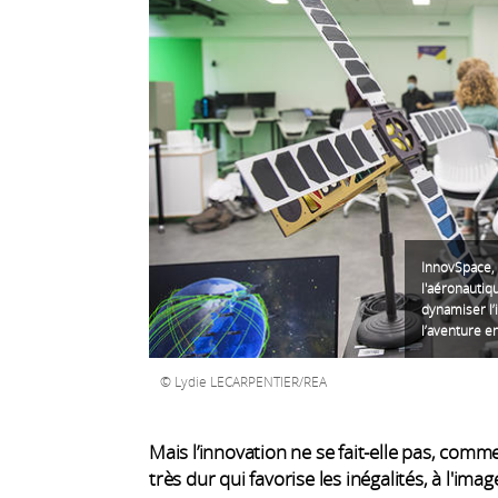
InnovSpace, 
l'aéronautiq
dynamiser l’
l’aventure e
Lydie LECARPENTIER/REA
Mais l’innovation ne se fait-elle pas, comme
très dur qui favorise les inégalités, à l'ima