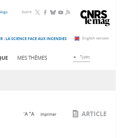
RSS
blogs
Suivre
English version
R : LA SCIENCE FACE AUX INCENDIES
Types
QUE
MES THÈMES
ARTICLE
-
+
A
A
Imprimer