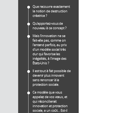
Que recouvre exactement
la notion de destruction
créatrice ?
Qu’apportez-vous de
nouveau à ce concept ?
Mais l’innovation ne se
fait-elle pas, comme on
l'entend parfois, au prix
d’un modèle social très
dur qui favorise les
inégalités, à l'image des
États-Unis ?
Il est tout à fait possible de
devenir plus innovant
sans renoncer à la
protection sociale.
Ce modèle que vous
appelez de vos vœux, et
qui réconcilierait
innovation et protection
sociale, a un coût… Est-il