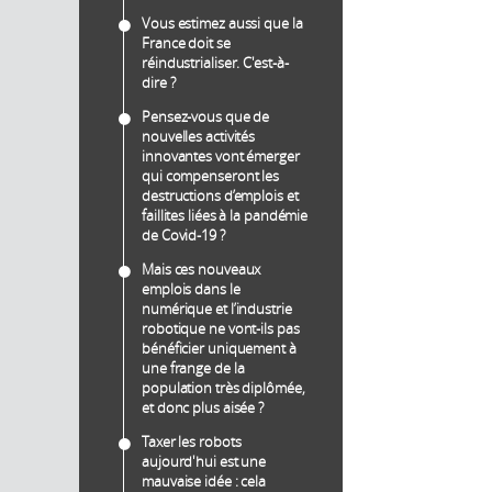
Vous estimez aussi que la
France doit se
réindustrialiser. C'est-à-
dire ?
Pensez-vous que de
nouvelles activités
innovantes vont émerger
qui compenseront les
destructions d’emplois et
faillites liées à la pandémie
de Covid-19 ?
Mais ces nouveaux
emplois dans le
numérique et l’industrie
robotique ne vont-ils pas
bénéficier uniquement à
une frange de la
population très diplômée,
et donc plus aisée ?
Taxer les robots
aujourd'hui est une
mauvaise idée : cela