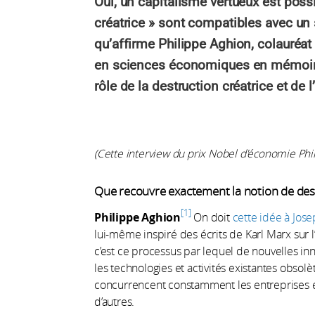
Oui, un capitalisme vertueux est possib
créatrice » sont compatibles avec un 
qu’affirme Philippe Aghion, colauréa
en sciences économiques en mémoire 
rôle de la destruction créatrice et de l
(Cette interview du prix Nobel d'économie Phil
Que recouvre exactement la notion de dest
1
Philippe Aghion
On doit
cette idée à Jo
lui-même inspiré des écrits de Karl Marx sur l
c’est ce processus par lequel de nouvelles i
les technologies et activités existantes obsol
concurrencent constamment les entreprises 
d’autres.