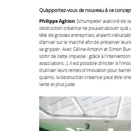
Qu’apportez-vous de nouveau à ce concept
Philippe Aghion
Schumpeter avait tiré de ses
destruction créatrice ne pouvait aboutir qu’à u
tête de grosses entreprises, allaient inéluc
d’arriver sur le marché afin de préserver leu
se gripper. Avec Céline Antonin et Simon Bun
sortir de cette impasse : grâce à l’intervention
associations…), il est possible d’inciter à l’in
d’utiliser leurs rentes d’innovation pour barr
qu’ainsi, la destruction créatrice peut être or
verte et plus juste.