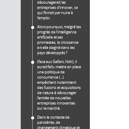
découragerait les
entreprises d’innover, ce
qui finirait par nuire à
l’emploi.
Alors pourquoi, malgré les
progrès de l’intelligence
artificielle et ses
promesses, la croissance
a-t-elle stagné dans les
pays développés ?
(face aux Gafam, Ndlr), il
aurait fallu mettre en place
une politique de
concurrence (...)
empêchant notamment
des fusions et acquisitions
de nature à décourager
l’entrée de nouvelles
entreprises innovantes
sur le marché.
Dans le contexte de
pandémie, de
changement climatique et