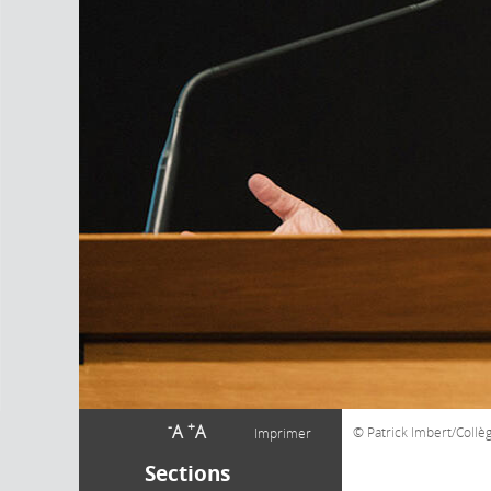
-
+
A
A
Patrick Imbert/Collè
Imprimer
Sections