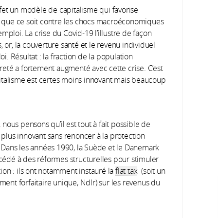
ffet un modèle de capitalisme qui favorise
us, que ce soit contre les chocs macroéconomiques
mploi. La crise du Covid-19 l’illustre de façon
 or, la couverture santé et le revenu individuel
oi. Résultat : la fraction de la population
eté a fortement augmenté avec cette crise. C’est
italisme est certes moins innovant mais beaucoup
, nous pensons qu’il est tout à fait possible de
 plus innovant sans renoncer à la protection
. Dans les années 1990, la Suède et le Danemark
cédé à des réformes structurelles pour stimuler
tion : ils ont notamment instauré la
flat tax
(soit un
ment forfaitaire unique, Ndlr) sur les revenus du