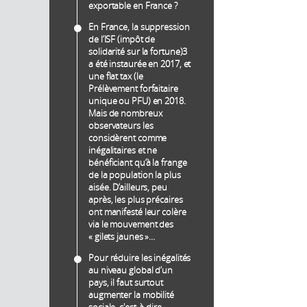
exportable en France ?
En France, la suppression
de l’ISF (impôt de
solidarité sur la fortune)3
a été instaurée en 2017, et
une flat tax (le
Prélèvement forfaitaire
unique ou PFU) en 2018.
Mais de nombreux
observateurs les
considèrent comme
inégalitaires et ne
bénéficiant qu’à la frange
de la population la plus
aisée. D’ailleurs, peu
après, les plus précaires
ont manifesté leur colère
via le mouvement des
« gilets jaunes »…
Pour réduire les inégalités
au niveau global d’un
pays, il faut surtout
augmenter la mobilité
sociale, c'est-à-dire