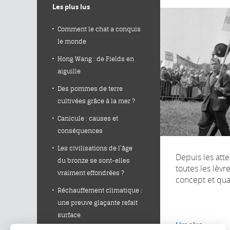
Les plus lus
Comment le chat a conquis
le monde
Hong Wang : de Fields en
aiguille
Des pommes de terre
cultivées grâce à la mer ?
Canicule : causes et
conséquences
Les civilisations de l’âge
Depuis les atten
du bronze se sont-elles
toutes les lèvr
vraiment effondrées ?
concept et quan
Réchauffement climatique :
une preuve glaçante refait
surface
Lire plus