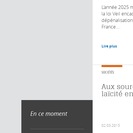
L’année 2025 m
la loi Veil enca
dépénalisation
France....
Lire plus
SOCIÉTÉS
Aux sour
laïcité e
En ce moment
02.03.2015