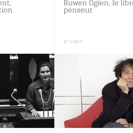
nt,
Ruwen Ogien, le libr
tion
penseur
27.12.2017