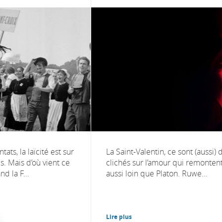
tats, la laïcité est sur
La Saint-Valentin, ce sont (aussi) 
es. Mais d’où vient ce
clichés sur l’amour qui remonten
d la F...
aussi loin que Platon. Ruwe...
Lire plus