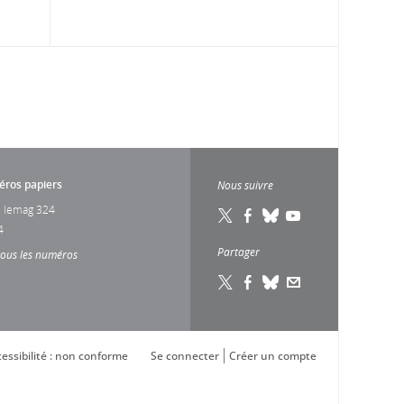
ros papiers
Nous suivre
 lemag 324
4
Partager
tous les numéros
essibilité : non conforme
Se connecter
Créer un compte
s réglementations. Personnalisez vos préférences pour contrôler