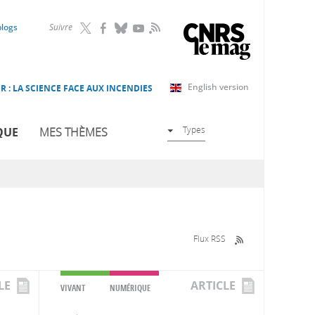
RSS
blogs
Suivre
English version
R : LA SCIENCE FACE AUX INCENDIES
Types
QUE
MES THÈMES
Flux RSS
LE
ARTICLE
VIVANT
NUMÉRIQUE