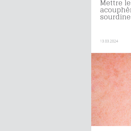
Mettre l
acouphè
sourdine
13.03.2024