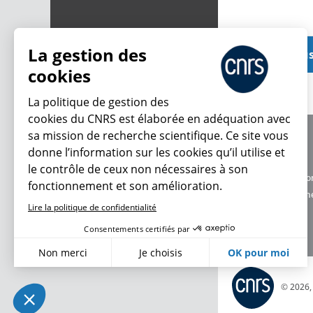
La gestion des
Voir plu
cookies
La politique de gestion des
cookies du CNRS est élaborée en adéquation avec
sa mission de recherche scientifique. Ce site vous
À propos
donne l’information sur les cookies qu’il utilise et
Équipe / crédits
le contrôle de ceux non nécessaires à son
Charte d'utilisatio
fonctionnement et son amélioration.
Données personne
Lire la politique de confidentialité
Consentements certifiés par
Non merci
Je choisis
OK pour moi
Axeptio consent
Plateforme de Gestion du Consentement : Personnalisez vo
© 2026
Notre plateforme vous permet d'adapter et de gérer vos param