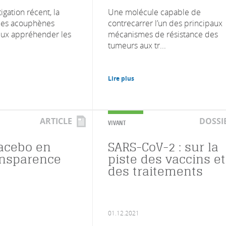
gation récent, la
Une molécule capable de
 les acouphènes
contrecarrer l’un des principaux
ux appréhender les
mécanismes de résistance des
tumeurs aux tr...
Lire plus
ARTICLE
DOSSI
VIVANT
lacebo en
SARS-CoV-2 : sur la
ansparence
piste des vaccins et
des traitements
01.12.2021