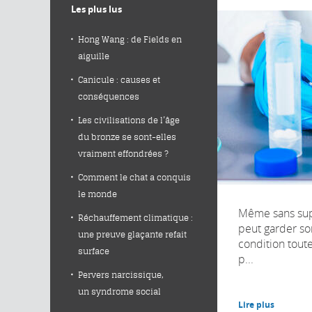
Les plus lus
Hong Wang : de Fields en
aiguille
Canicule : causes et
conséquences
Les civilisations de l’âge
du bronze se sont-elles
vraiment effondrées ?
Comment le chat a conquis
le monde
Même sans sup
Réchauffement climatique :
peut garder son
une preuve glaçante refait
condition tout
surface
p...
Pervers narcissique,
un syndrome social
Lire plus