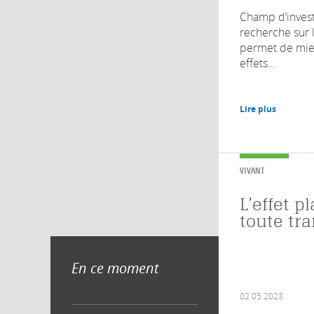
Champ d’investi
recherche sur
permet de mie
effets...
Lire plus
VIVANT
L’effet p
toute tr
En ce moment
02.05.2023