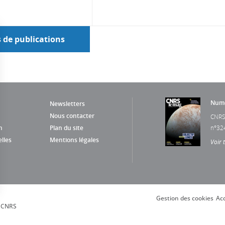
s de publications
Numé
Newsletters
Nous contacter
CNRS
n
Plan du site
n°32
lles
Mentions légales
Voir 
Gestion des cookies
Acc
s Options
, CNRS
ètres de confidentialité, en garantissant la conformité avec le