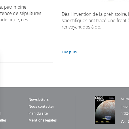
e, patrimoine
stence de sépultures
Dès l'invention de la préhistoire, 
rtistique, ces
scientifiques ont tracé une fronti
renvoyant dos à do...
Lire plus
Numé
Newsletters
Nous contacter
CNRS
n
Plan du site
n°32
lles
Mentions légales
Voir 