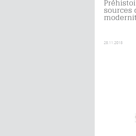
Préhistoi
sources 
moderni
28.11.2018