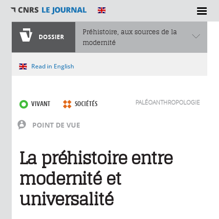
Préhistoire, aux sources de la
DOSSIER
modernité
Vous êtes ici
Read in English
PALÉOANTHROPOLOGIE
VIVANT
SOCIÉTÉS
POINT DE VUE
La préhistoire entre
modernité et
universalité