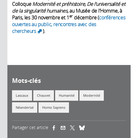
Colloque
Modernité et préhistoire, De l’universalité et
de la singularité humaines,
au Musée de l’Homme, à
er
Paris, les 30 novembre et 1
décembre (
conférences
ouvertes au public, rencontres avec des
chercheurs
).
(link is external)
Mots-clés
Lascaux
Chauvet
Humanité
Modernité
Néandertal
Homo Sapiens
Partager cet article
(link is external)
(link is external)
(link is external)