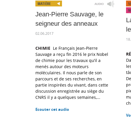
Jean-Pierre Sauvage, le
L
seigneur des anneaux
l
02.06.2017
18
CHIMIE
Le Français Jean-Pierre
R
Sauvage a reçu fin 2016 le prix Nobel
Da
de chimie pour les travaux qu’il a
le
menés autour des moteurs
tâ
moléculaires. Il nous parle de son
De
parcours et de ses recherches, en
pr
partie inspirées du vivant, dans cette
pi
discussion enregistrée au siège du
ma
CNRS il y a quelques semaines,...
ch
Ecouter cet audio
Vo