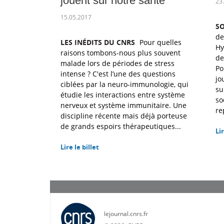
jouent sur notre santé
23
15.05.2017
S
de
LES INÉDITS DU CNRS
Pour quelles
Hy
raisons tombons-nous plus souvent
de
malade lors de périodes de stress
Po
intense ? C'est l’une des questions
jo
ciblées par la neuro-immunologie, qui
su
étudie les interactions entre système
so
nerveux et système immunitaire. Une
re
discipline récente mais déjà porteuse
de grands espoirs thérapeutiques...
Lir
Lire le billet
lejournal.cnrs.fr