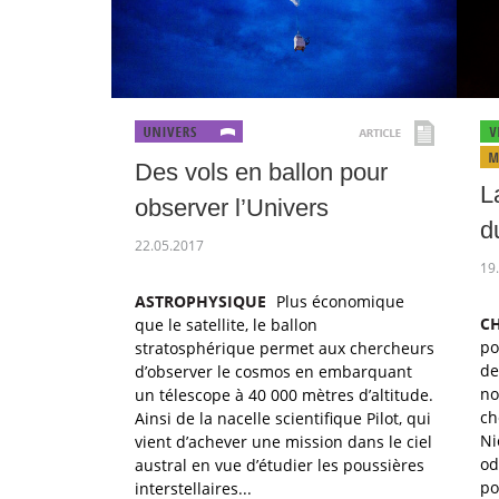
Des vols en ballon pour
L
observer l’Univers
d
22.05.2017
19
ASTROPHYSIQUE
Plus économique
CH
que le satellite, le ballon
po
stratosphérique permet aux chercheurs
de
d’observer le cosmos en embarquant
no
un télescope à 40 000 mètres d’altitude.
ch
Ainsi de la nacelle scientifique Pilot, qui
Ni
vient d’achever une mission dans le ciel
od
austral en vue d’étudier les poussières
po
interstellaires...