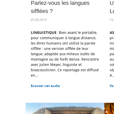
Parlez-vous les langues
U
sifflées ?
L
05.08.2019
19
LINGUISTIQUE
Bien avant le portable,
A
pour communiquer à longue distance,
pr
les êtres humains ont utilisé la parole
in
sifflée : une version sifflée de leur
mi
langue, adaptée aux milieux isolés de
pa
montagne ou de forêt dense. Rencontre
au
avec Julien Meyer, linguiste et
so
bioacousticien. Ce reportage est diffusé
sé
en...
A..
Ecouter cet audio
Vo