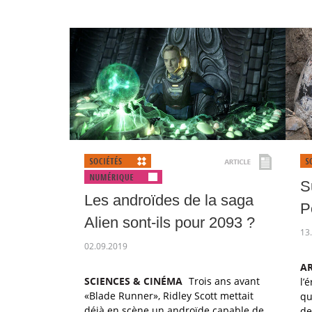
S
Les androïdes de la saga
P
Alien sont-ils pour 2093 ?
13
02.09.2019
A
SCIENCES & CINÉMA
Trois ans avant
l’
«Blade Runner», Ridley Scott mettait
qu
déjà en scène un androïde capable de
de