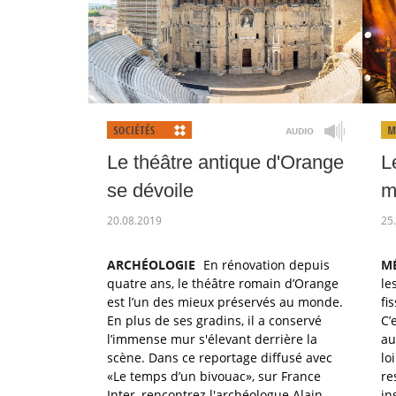
Le théâtre antique d'Orange
L
se dévoile
m
20.08.2019
25
ARCHÉOLOGIE
En rénovation depuis
M
quatre ans, le théâtre romain d’Orange
le
est l’un des mieux préservés au monde.
fi
En plus de ses gradins, il a conservé
C’
l’immense mur s'élevant derrière la
au
scène. Dans ce reportage diffusé avec
lo
«Le temps d’un bivouac», sur France
re
Inter, rencontrez l'archéologue Alain
in