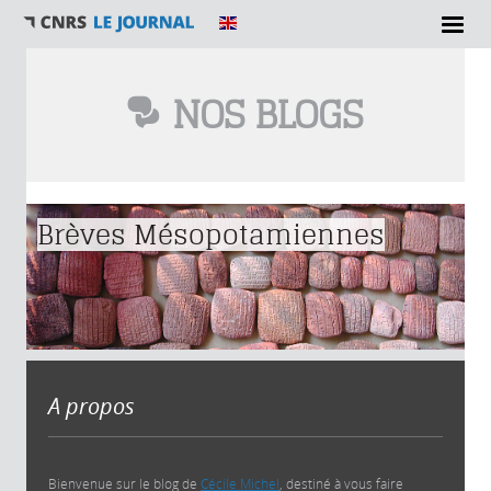
NOS BLOGS
Vous êtes ici
Brèves Mésopotamiennes
A propos
Bienvenue sur le blog de
Cécile Michel
, destiné à vous faire