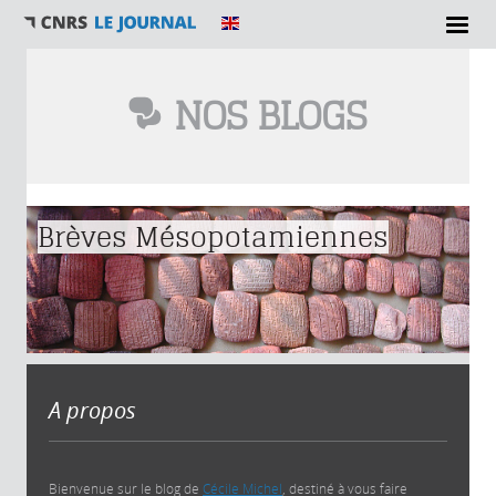
NOS BLOGS
Vous êtes ici
Brèves Mésopotamiennes
A propos
Bienvenue sur le blog de
Cécile Michel
, destiné à vous faire