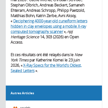
Stephan Olbrich, Andreas Beckert, Samaneh
Ehteram, Andreas Schropp, Philipp Paetzold,
Matthias Bohn, Katrin Zerbe, Avni Aksoy,
«
Deciphering 4000-year-old cuneiform letters
hidden in clay envelopes using a mobile X-ray
computed tomography scanner
»
, npj
Heritage Science
14, 303 (2026) en Open
Access.
Et ces résultats ont été relayés dans le
New
York Times
par Katherine Kornei le 23 juin
2026, «
X-Ray Specs for the World's Oldest,
Sealed Letters
».
Autres Articles