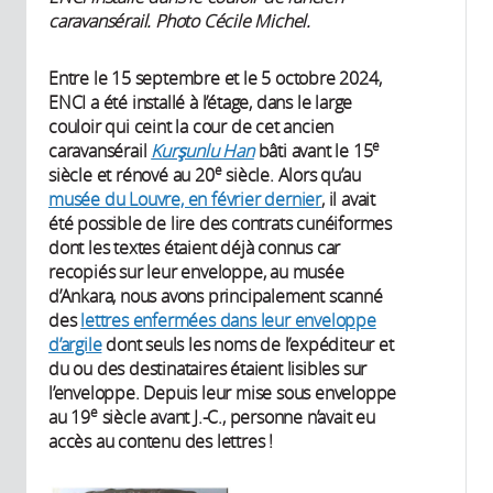
caravansérail. Photo Cécile Michel.
Entre le 15 septembre et le 5 octobre 2024,
ENCI a été installé à l’étage, dans le large
couloir qui ceint la cour de cet ancien
e
caravansérail
Kurşunlu Han
bâti avant le 15
e
siècle et rénové au 20
siècle. Alors qu’au
musée du Louvre, en février dernier
, il avait
été possible de lire des contrats cunéiformes
dont les textes étaient déjà connus car
recopiés sur leur enveloppe, au musée
d’Ankara, nous avons principalement scanné
des
lettres enfermées dans leur enveloppe
d’argile
dont seuls les noms de l’expéditeur et
du ou des destinataires étaient lisibles sur
l’enveloppe. Depuis leur mise sous enveloppe
e
au 19
siècle avant J.-C., personne n’avait eu
accès au contenu des lettres !