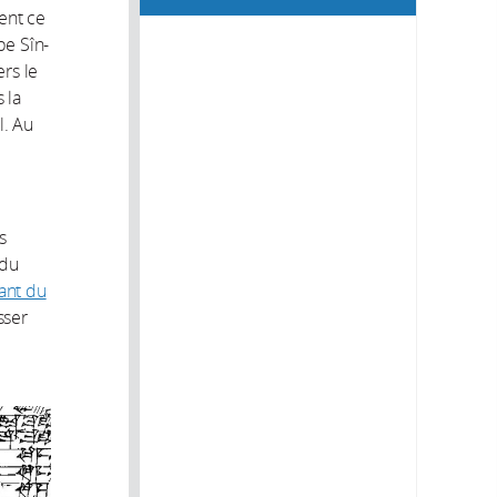
ent ce
be Sîn-
ers le
 la
l. Au
s
 du
vant du
sser