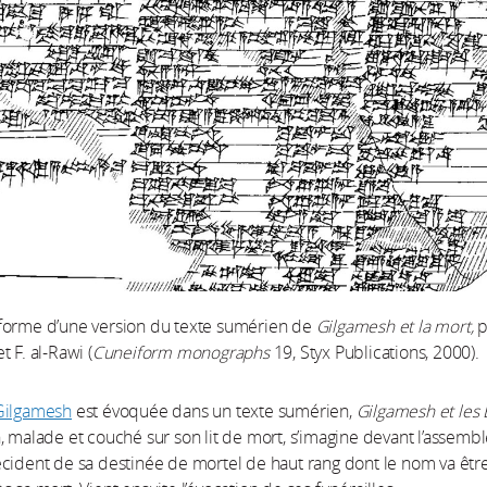
forme d’une version du texte sumérien de
Gilgamesh et la mort,
p
 F. al-Rawi (
Cuneiform monographs
19, Styx Publications, 2000).
Gilgamesh
est évoquée dans un texte sumérien,
Gilgamesh et les 
, malade et couché sur son lit de mort, s’imagine devant l’assemb
cident de sa destinée de mortel de haut rang dont le nom va êtr