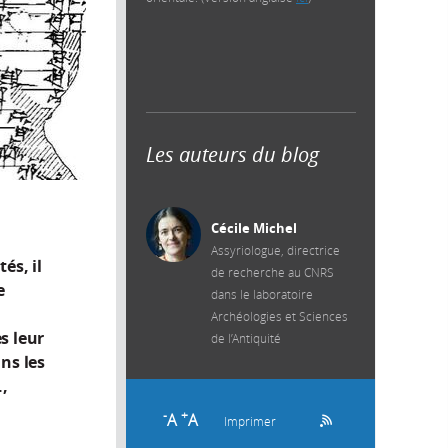
Les auteurs du blog
Cécile Michel
Assyriologue, directrice
és, il
de recherche au CNRS
e
dans le laboratoire
Archéologies et Sciences
s leur
de l’Antiquité
ns les
.,
-
+
A
A
Imprimer