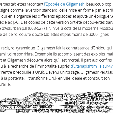
verses tablettes racontant
l’Épopée de Gilgamesh
, beaucoup copi
ésigné comme la version standard, celle mise en forme par le scri
 qui en a organisé les différents épisodes et ajouté un épilogue v
cle av. J.-C. Des copies de cette version ont été découvertes dans
 d’Assurbanipal (668-627) à Ninive, à côté de la moderne Mossou
oire de ce roi couvre douze tablettes et pas moins de 3000 lignes.
récit, roi tyrannique, Gilgamesh fait la connaissance d’Enkidu qui
ami, voire son frère. Ensemble ils accomplissent des exploits, mai
 et Gilgamesh découvre alors qu’il est mortel. Il part aux confins
 à la recherche de l’immortalité auprès
d’Utanapishtim, le survi
s rentre bredouille à Uruk. Devenu un roi sage, Gilgamesh veut lai
à la postérité. Il transforme Uruk en ville idéale et construit son
aille.