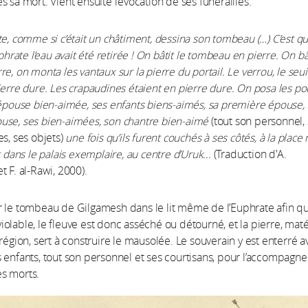
s sa mort. Vient ensuite l’évocation de ses funérailles.
te, comme si c’était un châtiment, dessina son tombeau (…) C’est qu
uphrate l’eau avait été retirée ! On bâtit le tombeau en pierre. On bât
e, on monta les vantaux sur la pierre du portail. Le verrou, le seui
ierre dure. Les crapaudines étaient en pierre dure. On posa les po
 épouse bien-aimée, ses enfants biens-aimés, sa première épouse, 
use, ses bien-aimées, son chantre bien-aimé
(tout son personnel,
es, ses objets)
une fois qu’ils furent couchés à ses côtés, à la pla
t dans le palais exemplaire, au centre d’Uruk...
(Traduction d'A.
t F. al-Rawi, 2000).
 le tombeau de Gilgamesh dans le lit même de l’Euphrate afin qu’
olable, le fleuve est donc asséché ou détourné, et la pierre, mat
 région, sert à construire le mausolée. Le souverain y est enterré a
 enfants, tout son personnel et ses courtisans, pour l’accompagne
s morts.