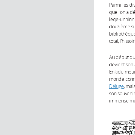
Parmi les di
que l’on a d
leqe-unninni
douzième siè
bibliothèque
total, l’hist
Au début du 
devient son 
Enkidu meurt
monde connu
Déluge
, mai
son souvenir 
immense mur