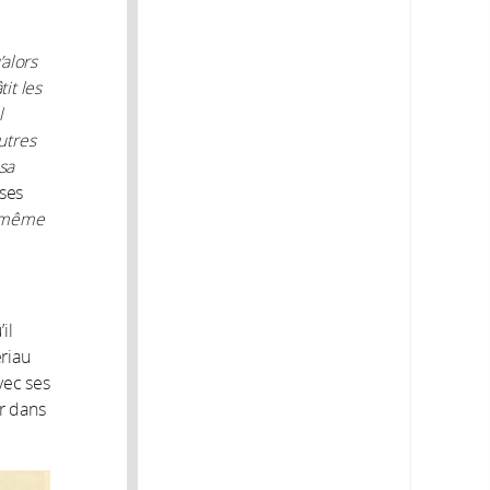
’alors
it les
l
utres
sa
 ses
ce même
il
ériau
vec ses
r dans