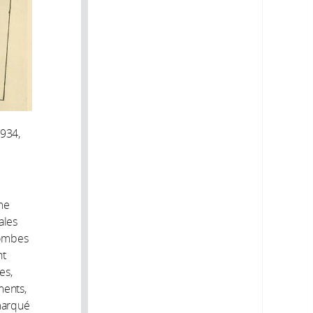
 1934,
ème
ales
tombes
nt
es,
ments,
 marqué