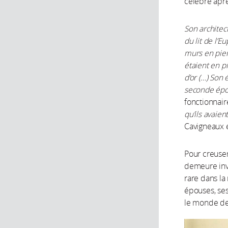
célébré aprè
Son architec
du lit de l’E
murs en pierr
étaient en p
d’or (…) Son
seconde épo
fonctionnair
qu’ils avaien
Cavigneaux e
Pour creuser
demeure invi
rare dans la
épouses, ses
le monde de