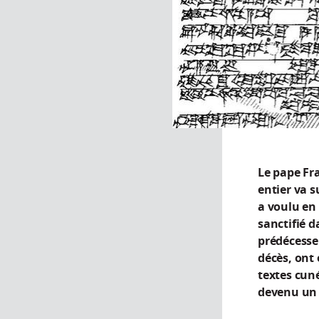
Le pape Fra
entier va s
a voulu en 
sanctifié 
prédécesseu
décès, ont 
textes cuné
devenu un 