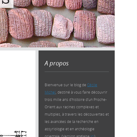
A propos
Bienvenue sur le blog de
Cécile
Michel
, destiné à vous faire découvrir
trois mille ans d’histoire d’un Proche-
Orient aux racines complexes et
multiples, à travers les découvertes et
les avancées de la recherche en
assyriologie et en archéologie
orientale. (Version anglaise
ici
)