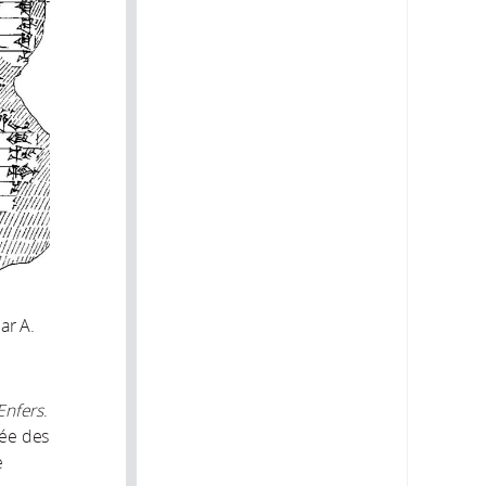
ar A.
Enfers
.
lée des
e