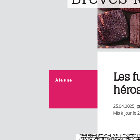
Les f
A la une
héros
25.04.2025
, p
Mis à jour le
2