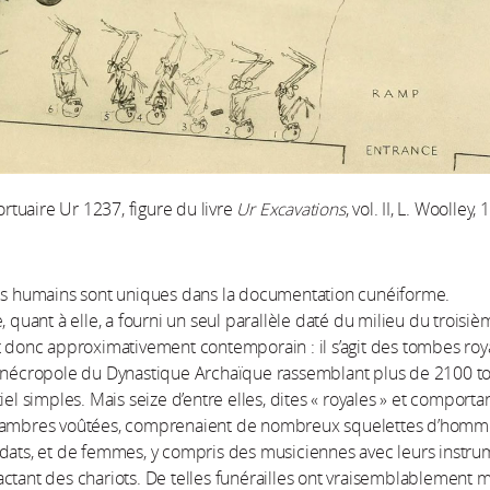
tuaire Ur 1237, figure du livre
Ur Excavations
, vol. II, L. Woolley,
ces humains sont uniques dans la documentation cunéiforme.
, quant à elle, a fourni un seul parallèle daté du milieu du troisi
t donc approximativement contemporain : il s’agit des tombes roy
a nécropole du Dynastique Archaïque rassemblant plus de 2100 
iel simples. Mais seize d’entre elles, dites « royales » et comporta
hambres voûtées, comprenaient de nombreux squelettes d’homm
dats, et de femmes, y compris des musiciennes avec leurs instru
ctant des chariots. De telles funérailles ont vraisemblablement