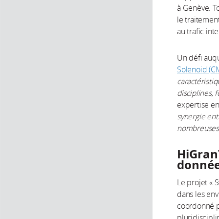
à Genève. Tou
le traitemen
au trafic int
Un défi auqu
Solenoid (C
caractéristi
disciplines,
expertise en
synergie ent
nombreuses a
HiGran
donné
Le projet « 
dans les env
coordonné p
pluridiscipli