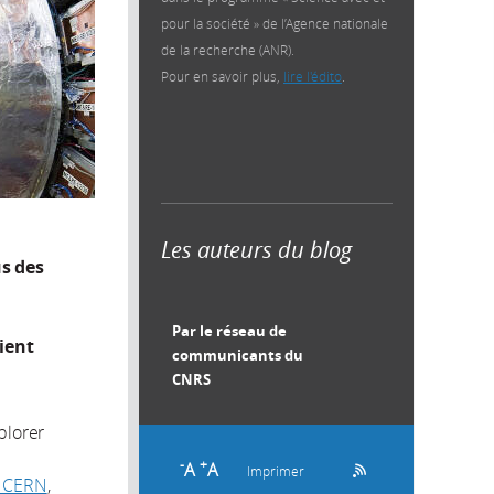
pour la société » de l’Agence nationale
de la recherche (ANR).
Pour en savoir plus,
lire l'édito
.
Les auteurs du blog
s des
Par le réseau de
ient
communicants du
CNRS
plorer
-
+
A
A
Imprimer
u CERN
,