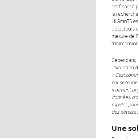
est financé 
la recherche 
HiGranTS est
détecteurs d
mesure de l'
tridimension
Cependant, 
l'explosion 
«
C'est comm
par seconde
il devient ph
données, d'o
rapides pour
des détecteu
Une so