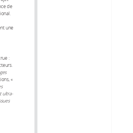
ence de
ional.
ent une
rue :
cteurs.
ages
ions, «
es
 ultra-
ssues