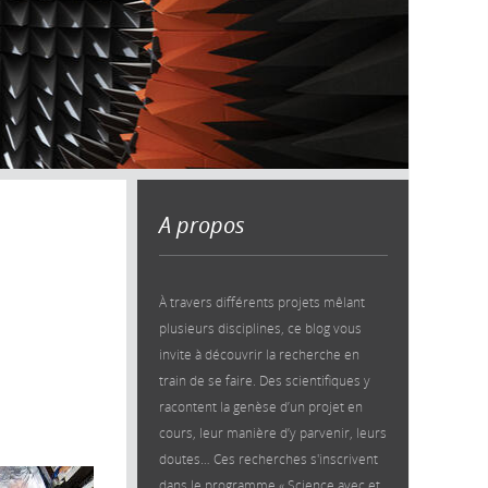
A propos
À travers différents projets mêlant
plusieurs disciplines, ce blog vous
invite à découvrir la recherche en
train de se faire. Des scientifiques y
racontent la genèse d’un projet en
cours, leur manière d’y parvenir, leurs
doutes… Ces recherches s'inscrivent
dans le programme « Science avec et