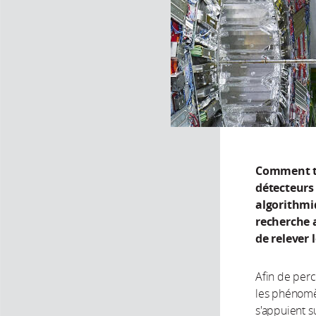
Comment tr
détecteurs
algorithmi
recherche 
de relever 
Afin de perc
les phénomèn
s'appuient s