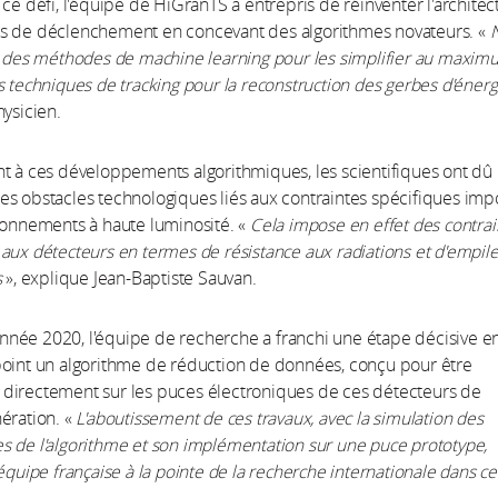
 ce défi, l'équipe de HiGranTS a entrepris de réinventer l'architec
s de déclenchement en concevant des algorithmes novateurs. «
é des méthodes de machine learning pour les simplifier au maxi
s techniques de tracking pour la reconstruction des gerbes d'énerg
hysicien.
t à ces développements algorithmiques, les scientifiques ont dû
s obstacles technologiques liés aux contraintes spécifiques im
ronnements à haute luminosité. «
Cela impose en effet des contrai
aux détecteurs en termes de résistance aux radiations et d'empi
s
», explique Jean-Baptiste Sauvan.
l’année 2020, l'équipe de recherche a franchi une étape décisive e
point un algorithme de réduction de données, conçu pour être
directement sur les puces électroniques de ces détecteurs de
ération. «
L'aboutissement de ces travaux, avec la simulation des
 de l'algorithme et son implémentation sur une puce prototype,
'équipe française à la pointe de la recherche internationale dans ce