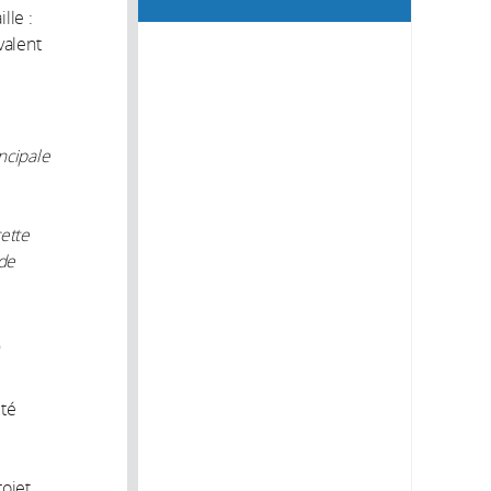
lle :
valent
ncipale
ette
 de
e
ité
rojet