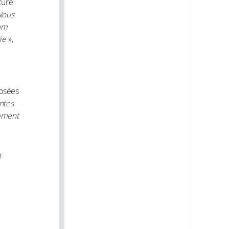
ture
Nous
mum
ie
»,
posées
ntes
lement
n