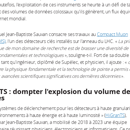
tefois, l'exploitation de ces instruments se heurte à un défi de tai
t des volumes de données colossaux qu'ils génèrent, un flux équi
ernet mondial.
el Jean-Baptiste Sauvan consacre ses travaux au
Compact Muon
MS)
, l'un des détecteurs clés installés sur l'anneau du LHC. «
La pri
que de mon domaine de recherche est de brasser une diversité de
 fondamentales et technologiques
», souligne-t-il. Fort de sa double
 tant qu'ingénieur, diplômé de Supélec, et physicien, il ajoute : «
c
re la physique fondamentale et la technologie de pointe a permis
vancées scientifiques significatives ces dernières décennies
».
TS : dompter l'explosion du volume d
es
Systèmes de déclenchement pour les détecteurs à haute granular
ironnements à haute énergie et à haute luminosité » (
HiGranTS
),
ar Jean-Baptiste Sauvan, a mobilisé de 2018 à 2023 une équipe
naire réunissant physiciens, électroniciens et informaticiens. Ce p