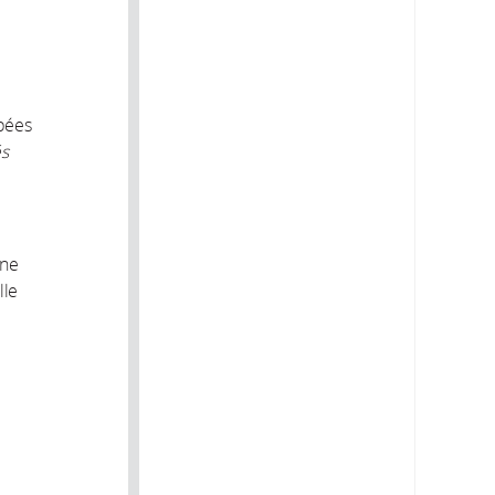
bées
és
une
lle