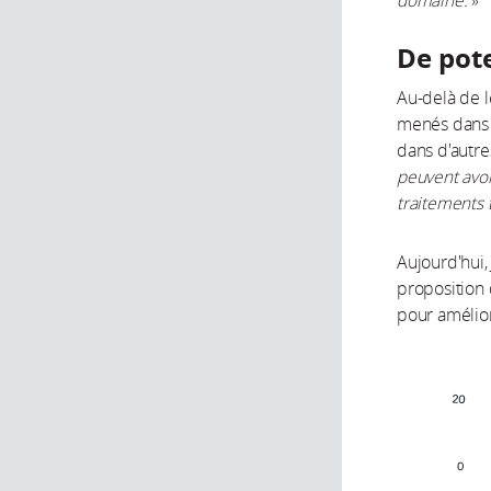
domaine.
»
De pot
Au-delà de l
menés dans 
dans d'autr
peuvent avoi
traitements 
Aujourd'hui,
proposition d
pour amélio