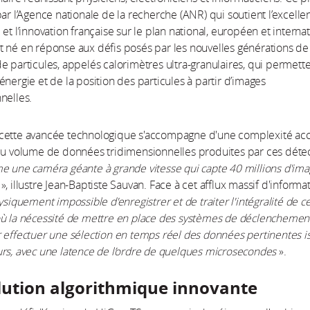
par l’Agence nationale de la recherche (ANR) qui soutient l’excell
et l’innovation française sur le plan national, européen et internat
 né en réponse aux défis posés par les nouvelles générations de
e particules, appelés calorimètres ultra-granulaires, qui permett
énergie et de la position des particules à partir d’images
nelles.
cette avancée technologique s'accompagne d'une complexité acc
du volume de données tridimensionnelles produites par ces déte
e une caméra géante à grande vitesse qui capte 40 millions d'im
», illustre Jean-Baptiste Sauvan. Face à cet afflux massif d'informat
ysiquement impossible d'enregistrer et de traiter l'intégralité de c
ù la nécessité de mettre en place des systèmes de déclenchement
 effectuer une sélection en temps réel des données pertinentes i
rs, avec une latence de l’ordre de quelques microsecondes
».
lution algorithmique innovante