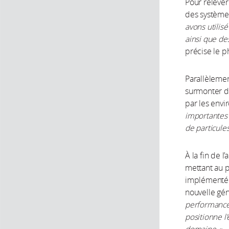
Pour relever
des système
avons utilis
ainsi que de
précise le p
Parallèlemen
surmonter de
par les envi
importantes 
de particule
À la fin de 
mettant au 
implémenté 
nouvelle gén
performances
positionne l