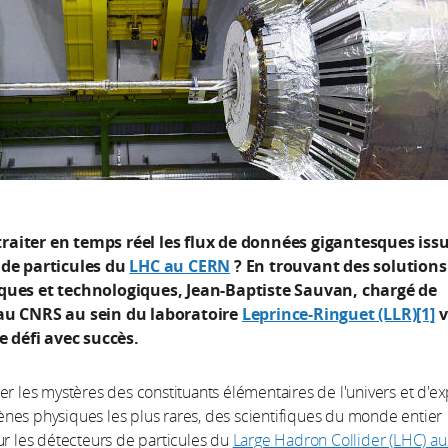
aiter en temps réel les flux de données gigantesques issu
 de particules du
LHC au CERN
? En trouvant des solutions
ques et technologiques, Jean-Baptiste Sauvan, chargé de
au CNRS au sein du laboratoire
Leprince-Ringuet (LLR)
[1]
v
le défi avec succès.
er les mystères des constituants élémentaires de l'univers et d'ex
es physiques les plus rares, des scientifiques du monde entier
ur les détecteurs de particules du
Large Hadron Collider (LHC) a