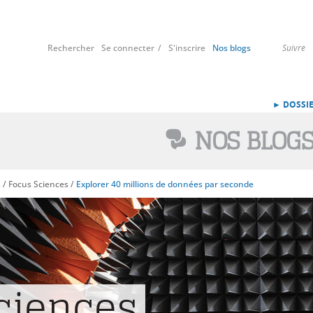
Rechercher
Se connecter
S'inscrire
Nos blogs
Suivre
► DOSSIE
NOS BLOG
s
/
Focus Sciences
/
Explorer 40 millions de données par seconde
ciences