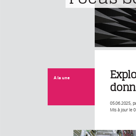
Explo
A la une
donn
05.06.2025
, p
Mis à jour le
0