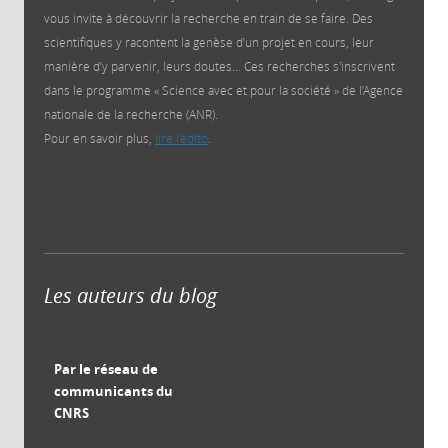
vous invite à découvrir la recherche en train de se faire. Des
scientifiques y racontent la genèse d’un projet en cours, leur
manière d’y parvenir, leurs doutes… Ces recherches s'inscrivent
dans le programme « Science avec et pour la société » de l’Agence
nationale de la recherche (ANR).
Pour en savoir plus,
lire l'édito
.
Les auteurs du blog
Par le réseau de
communicants du
CNRS