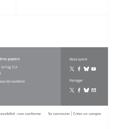
ros papiers
Nous suivre
 lemag 324
4
Partager
tous les numéros
essibilité : non conforme
Se connecter
Créer un compte
s réglementations. Personnalisez vos préférences pour contrôler