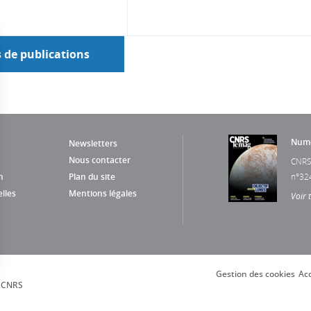
s de publications
Numé
Newsletters
Nous contacter
CNRS
n
Plan du site
n°32
lles
Mentions légales
Voir 
Gestion des cookies
Acc
s Options
, CNRS
ètres de confidentialité, en garantissant la conformité avec le