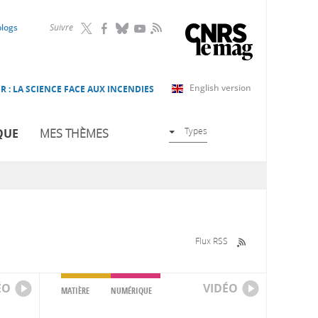
RSS
blogs
Suivre
English version
R : LA SCIENCE FACE AUX INCENDIES
Types
QUE
MES THÈMES
Flux RSS
ÉO
VIDÉO
MATIÈRE
NUMÉRIQUE