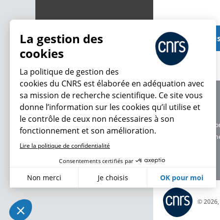
La gestion des
Voir plu
cookies
La politique de gestion des
cookies du CNRS est élaborée en adéquation avec
sa mission de recherche scientifique. Ce site vous
À propos
donne l’information sur les cookies qu’il utilise et
Équipe / crédits
le contrôle de ceux non nécessaires à son
Charte d'utilisatio
fonctionnement et son amélioration.
Données personne
Lire la politique de confidentialité
Consentements certifiés par
Non merci
Je choisis
OK pour moi
Axeptio consent
Plateforme de Gestion du Consentement : Personnalisez vo
© 2026
Notre plateforme vous permet d'adapter et de gérer vos param