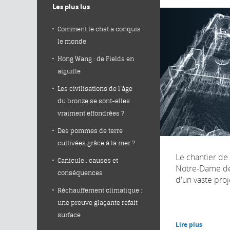
Les plus lus
Comment le chat a conquis
le monde
Hong Wang : de Fields en
aiguille
Les civilisations de l’âge
du bronze se sont-elles
vraiment effondrées ?
Des pommes de terre
cultivées grâce à la mer ?
Le chantier de
Canicule : causes et
Notre-Dame de
conséquences
d'un vaste proje
Réchauffement climatique :
une preuve glaçante refait
surface
Lire plus