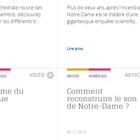
athédrale rouvre ses
Plus de deux ans après l’incendie
écembre, découvrez
Notre-Dame est le théâtre d’une
les différents tr...
gigantesque enquête scientifiq...
Lire plus
VIDÉO
ARTIC
IQUE
MATIÈRE
NUMÉRIQUE
ame du
Comment
ue
reconstruire le son
de Notre-Dame ?
08.11.2019