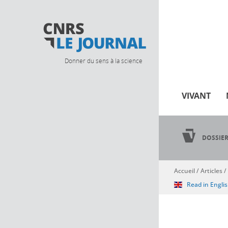
Donner du sens à la science
VIVANT
DOSSIE
Accueil
/
Articles
/
Vous êtes ici
Read in Engli