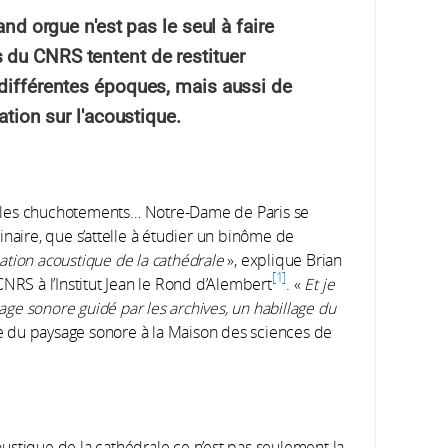
and orgue n'est pas le seul à faire
 du CNRS tentent de restituer
 différentes époques, mais aussi de
ation sur l'acoustique.
és, les chuchotements… Notre-Dame de Paris se
inaire, que s’attelle à étudier un binôme de
ulation acoustique de la cathédrale
», explique Brian
1
NRS à l’Institut Jean le Rond d’Alembert
. «
Et je
xage sonore guidé par les archives, un habillage du
 du paysage sonore à la Maison des sciences de
oustique de la cathédrale ce n’est pas seulement la