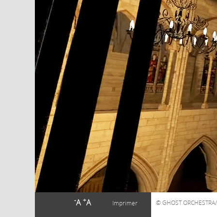
-
+
A
A
GHOST ORCHESTRA
Imprimer