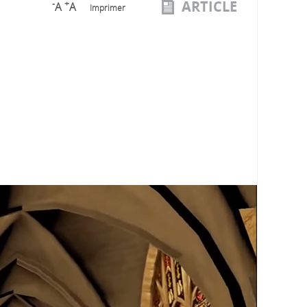
ARTICLE
-
+
A
A
Imprimer