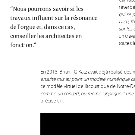
réverbér
Nous pourrons savoir si les
qui se p
travaux influent sur la résonance
Dieu, l’
de l’orgue et, dans ce cas,
sur les 
conseiller les architectes en
un trava
toutes 
fonction.
En 2013, Brian FG Katz avait déjà réalisé des
ensuite mis au point un modèle numérique cal
ce modèle virtuel de l’acoustique de Notre-D
comme un concert, ou même “appliquer” une 
précise-t-il.