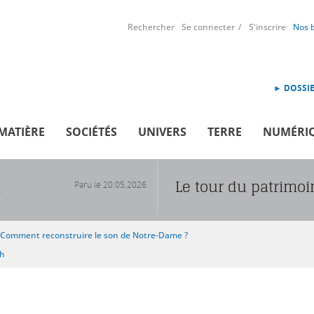
Rechercher
Se connecter
S'inscrire
Nos 
► DOSSIE
MATIÈRE
SOCIÉTÉS
UNIVERS
TERRE
NUMÉRI
Le tour du patrimo
Paru le
20.05.2026
R
Comment reconstruire le son de Notre-Dame ?
sh