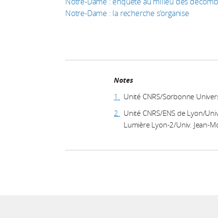
Notre-Dame : enquête au milieu des décomb
Notre-Dame : la recherche s'organise
Notes
1.
Unité CNRS/Sorbonne Univers
2.
Unité CNRS/ENS de Lyon/Univ
Lumière Lyon-2/Univ. Jean-Mo