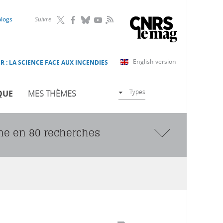
RSS
blogs
Suivre
English version
R : LA SCIENCE FACE AUX INCENDIES
Types
QUE
MES THÈMES
ine en 80 recherches