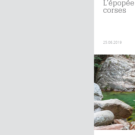
L’épopée
corses
25.06.2019