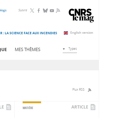
RSS
blogs
Suivre
English version
R : LA SCIENCE FACE AUX INCENDIES
Types
QUE
MES THÈMES
Flux RSS
LE
ARTICLE
MATIÈRE