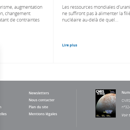
ourisme, augmentation
Les ressources mondiales d’ura
on, changement
ne suffiront pas à alimenter la fili
tant de contraintes
nucléaire au-delà de quel...
Lire plus
Numé
Newsletters
Nous contacter
CNRS
n
Plan du site
n°32
lles
Mentions légales
Voir 