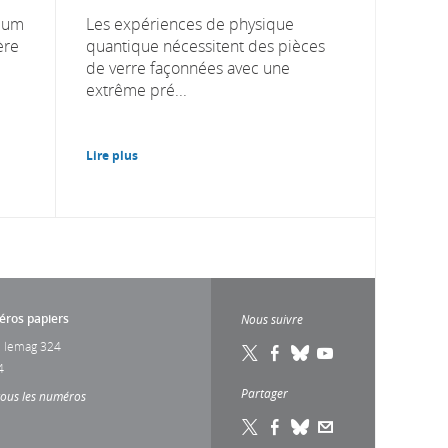
nium
Les expériences de physique
ère
quantique nécessitent des pièces
de verre façonnées avec une
extrême pré...
Lire plus
ros papiers
Nous suivre
 lemag 324
4
Partager
tous les numéros