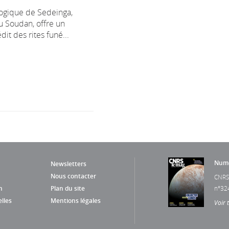
logique de Sedeinga,
u Soudan, offre un
it des rites funé...
Numé
Newsletters
Nous contacter
CNRS
n
Plan du site
n°32
lles
Mentions légales
Voir 