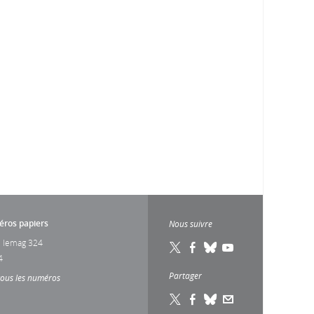
ros papiers
Nous suivre
 lemag 324
4
Partager
tous les numéros