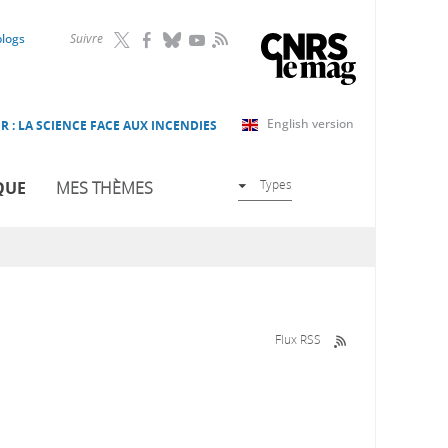
RSS
blogs
Suivre
English version
R : LA SCIENCE FACE AUX INCENDIES
Types
QUE
MES THÈMES
Flux RSS