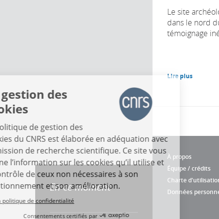
Le site archéo
dans le nord d
témoignage inéd
Lire plus
La gestion des
cookies
La politique de gestion des
cookies du CNRS est élaborée en adéquation avec
sa mission de recherche scientifique. Ce site vous
À propos
donne l’information sur les cookies qu’il utilise et
Équipe / crédits
le contrôle de ceux non nécessaires à son
Charte d'utilisatio
fonctionnement et son amélioration.
En ce moment
Données personne
Lire la politique de confidentialité
Consentements certifiés par