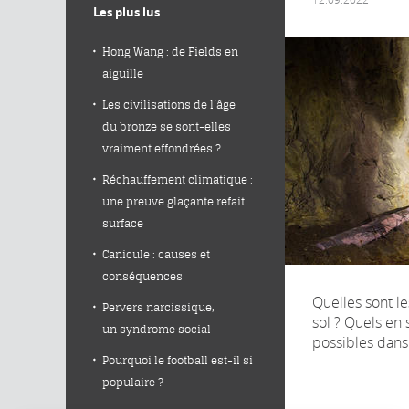
Les plus lus
Hong Wang : de Fields en
aiguille
Les civilisations de l’âge
du bronze se sont-elles
vraiment effondrées ?
Réchauffement climatique :
une preuve glaçante refait
surface
Canicule : causes et
conséquences
Quelles sont l
Pervers narcissique,
sol ? Quels en 
un syndrome social
possibles dans 
Pourquoi le football est-il si
populaire ?