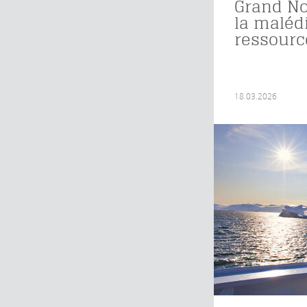
Grand No
la maléd
ressourc
18.03.2026