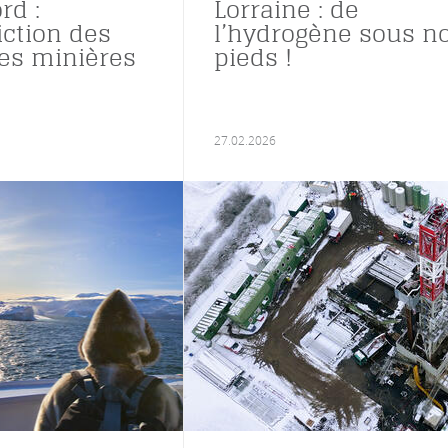
rd :
Lorraine : de
iction des
l’hydrogène sous n
es minières
pieds !
27.02.2026