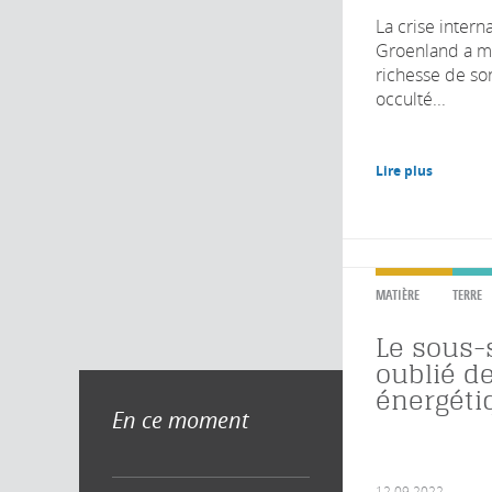
La crise intern
Groenland a mi
richesse de so
occulté...
Lire plus
MATIÈRE
TERRE
Le sous-s
oublié de
énergéti
En ce moment
12.09.2022