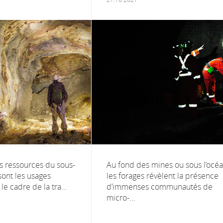
es ressources du sous-
Au fond des mines ou sous l’océa
sont les usages
les forages révèlent la présence
le cadre de la tra...
d’immenses communautés de
micro-...