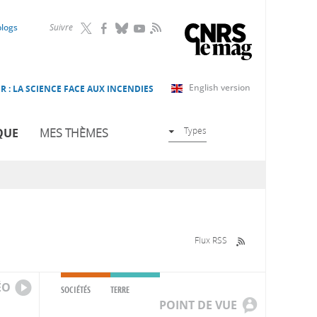
RSS
blogs
Suivre
English version
R : LA SCIENCE FACE AUX INCENDIES
Types
QUE
MES THÈMES
Flux RSS
ÉO
SOCIÉTÉS
TERRE
POINT DE VUE