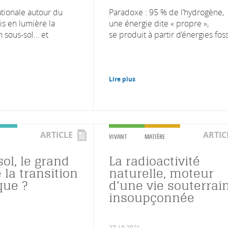
ationale autour du
Paradoxe : 95 % de l’hydrogène,
s en lumière la
une énergie dite « propre »,
n sous-sol… et
se produit à partir d’énergies fossi
Lire plus
ARTICLE
ARTIC
VIVANT
MATIÈRE
ol, le grand
La radioactivité
 la transition
naturelle, moteur
que ?
d'une vie souterrai
insoupçonnée
27.10.2021