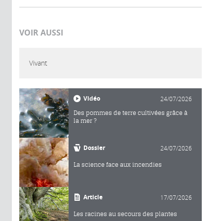
VOIR AUSSI
Vivant
Vidéo
24/07/2026
Des pommes de terre cultivées grâce à
la mer ?
Dossier
24/07/2026
La science face aux incendies
Article
17/07/2026
Les racines au secours des plantes