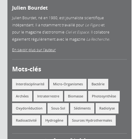
Julien Bourdet
Julien Bourdet, né en 1980, est journaliste scientifique
indépendant. Il a notamment travaillé pour
Le Figaro
et
pour le magazine d’astronomie
Ciel et Espace
. Il collabore
également régulièrement avec le magazine
La Recherche.
En savoir plus sur l'auteur
Mots-clés
Interdisciplinarité
Micro-Organismes
Bactérie
Archées
Intraterrestre
Biomasse
Photosynthèse
Oxydoréduction
Sous-Sol
Sédiments
Radiolyse
Radioactivité
Hydrogène
Sources Hydrothermales