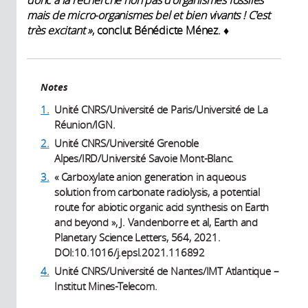
donc à la recherche non pas d'organismes fossiles
mais de micro-organismes bel et bien vivants ! C'est
très excitant »
, conclut Bénédicte Ménez. ♦
Notes
1.
Unité CNRS/Université de Paris/Université de La
Réunion/IGN.
2.
Unité CNRS/Université Grenoble
Alpes/IRD/Université Savoie Mont-Blanc.
3.
« Carboxylate anion generation in aqueous
solution from carbonate radiolysis, a potential
route for abiotic organic acid synthesis on Earth
and beyond », J. Vandenborre et al, Earth and
Planetary Science Letters, 564, 2021.
DOI:10.1016/j.epsl.2021.116892
4.
Unité CNRS/Université de Nantes/IMT Atlantique –
Institut Mines-Telecom.