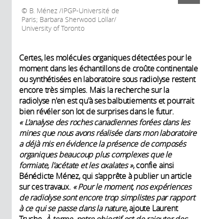
B. Ménez /IPGP-Université de
Paris; Barbara Sherwood Lollar/
University of Toronto
Certes, les molécules organiques détectées pour le
moment dans les échantillons de croûte continentale
ou synthétisées en laboratoire sous radiolyse restent
encore très simples. Mais la recherche sur la
radiolyse n'en est qu'à ses balbutiements et pourrait
bien révéler son lot de surprises dans le futur.
« L'analyse des roches canadiennes forées dans les
mines que nous avons réalisée dans mon laboratoire
a déjà mis en évidence la présence de composés
organiques beaucoup plus complexes que le
formiate, l'acétate et les oxalates »
, confie ainsi
Bénédicte Ménez, qui s'apprête à publier un article
sur ces travaux.
« Pour le moment, nos expériences
de radiolyse sont encore trop simplistes par rapport
à ce qui se passe dans la nature,
ajoute Laurent