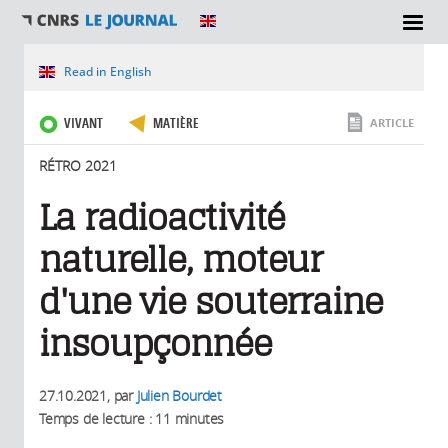
SECTIONS
Vous êtes ici
Read in English
VIVANT
MATIÈRE
ARTICLE
RÉTRO 2021
La radioactivité
naturelle, moteur
d'une vie souterraine
insoupçonnée
27.10.2021
, par
Julien Bourdet
Temps de lecture : 11 minutes