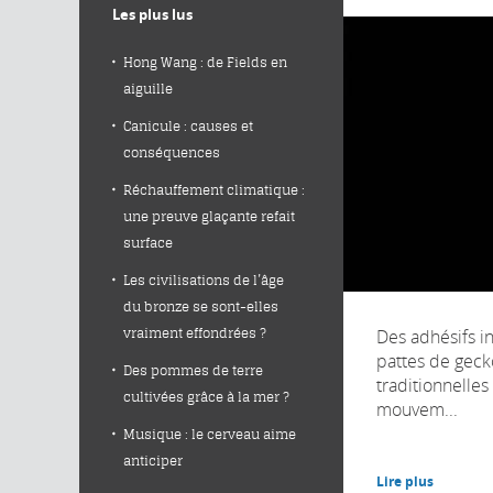
Les plus lus
Hong Wang : de Fields en
aiguille
Canicule : causes et
conséquences
Réchauffement climatique :
une preuve glaçante refait
surface
Les civilisations de l’âge
du bronze se sont-elles
Des adhésifs in
vraiment effondrées ?
pattes de geck
Des pommes de terre
traditionnelles
cultivées grâce à la mer ?
mouvem...
Musique : le cerveau aime
anticiper
Lire plus