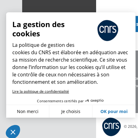
La gestion des
Voir plu
cookies
La politique de gestion des
cookies du CNRS est élaborée en adéquation avec
sa mission de recherche scientifique. Ce site vous
À propos
donne l’information sur les cookies qu’il utilise et
Équipe / crédits
le contrôle de ceux non nécessaires à son
Charte d'utilisatio
fonctionnement et son amélioration.
Données personne
Lire la politique de confidentialité
Consentements certifiés par
Non merci
Je choisis
OK pour moi
Axeptio consent
Plateforme de Gestion du Consentement : Personnalisez vo
© 2026
Notre plateforme vous permet d'adapter et de gérer vos param