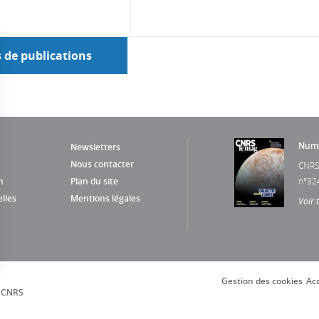
s de publications
Numé
Newsletters
Nous contacter
CNRS
n
Plan du site
n°32
lles
Mentions légales
Voir 
Gestion des cookies
Acc
s Options
, CNRS
ètres de confidentialité, en garantissant la conformité avec le