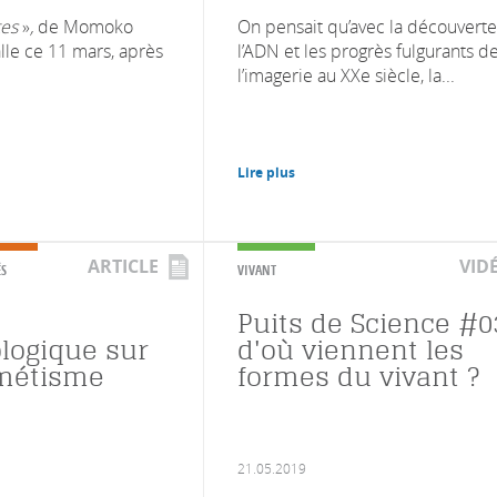
tes
»
,
de Momoko
On pensait qu’avec la découvert
alle ce 11 mars, après
l’ADN et les progrès fulgurants d
l’imagerie au XXe siècle, la...
Lire plus
ARTICLE
VID
ÉS
VIVANT
Puits de Science #03
logique sur
d'où viennent les
imétisme
formes du vivant ?
21.05.2019