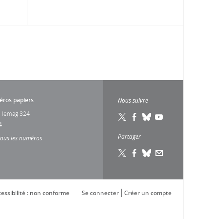
ros papiers
Nous suivre
 lemag 324
4
Partager
tous les numéros
essibilité : non conforme
Se connecter
Créer un compte
s réglementations. Personnalisez vos préférences pour contrôler