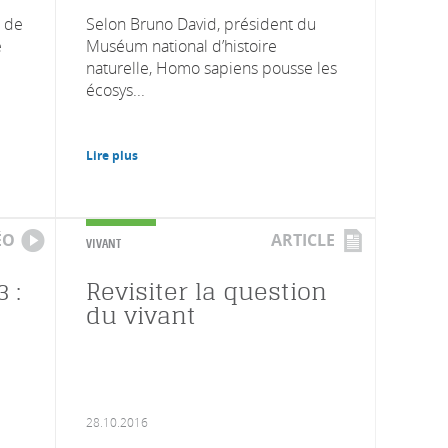
e de
Selon Bruno David, président du
e
Muséum national d’histoire
naturelle, Homo sapiens pousse les
écosys...
Lire plus
ÉO
ARTICLE
VIVANT
 :
Revisiter la question
du vivant
28.10.2016