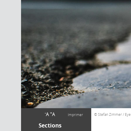
-
+
A
A
Stefan Zimmer / Eye
Imprimer
Sections