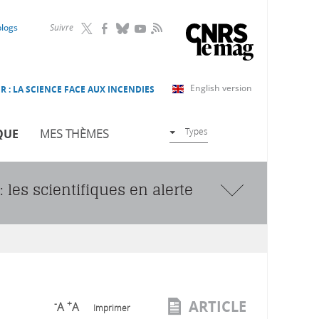
RSS
blogs
Suivre
English version
R : LA SCIENCE FACE AUX INCENDIES
Types
QUE
MES THÈMES
les scientifiques en alerte
ARTICLE
-
+
A
A
Imprimer