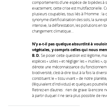
comportements d’une espèce de bipèdes à s
exactement, cette crise est multifactorielle
plusieurs coupables, tous liés à l’Homme : la
synonyme d’artificialisation des sols, la surex
intensive, la déforestation, les pollutions en t
changement climatique…
N’y a-t-il pas quelque absurdité à vouloi
végétales, y compris celles qui nous me
B. D.
Se poser cette question est légitime, ma
espèces « utiles » et négliger les « inutiles »,
dénote une méconnaissance du fonctionnemen
biodiversité, c’est-à-dire tout à la fois la di
constituent le « tissu vivant » de notre planète,
(l’équivalent d’individus) et quelques poutrelle
Retirez-en d’autres : rien de grave là encore n
à partir duquel il ne sera plus possible de rev