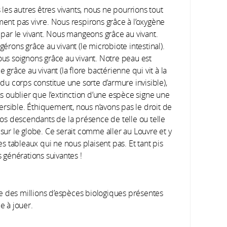
 les autres êtres vivants, nous ne pourrions tout
ent pas vivre. Nous respirons grâce à l’oxygène
 par le vivant. Nous mangeons grâce au vivant.
érons grâce au vivant (le microbiote intestinal).
us soignons grâce au vivant. Notre peau est
 grâce au vivant (la flore bactérienne qui vit à la
du corps constitue une sorte d’armure invisible),
ns oublier que l’extinction d’une espèce signe une
versible. Éthiquement, nous n’avons pas le droit de
nos descendants de la présence de telle ou telle
sur le globe. Ce serait comme aller au Louvre et y
es tableaux qui ne nous plaisent pas. Et tant pis
 générations suivantes !
e des millions d’espèces biologiques présentes
le à jouer.