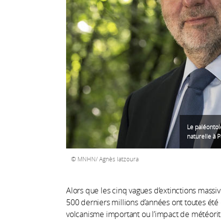
Le paléontol
naturelle à P
MNHN/ Agnès Iatzoura
Alors que les cinq vagues d’extinctions massi
500 derniers millions d’années ont toutes é
volcanisme important ou l’impact de météorites