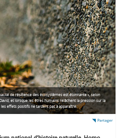
pacité de résilience des écosystèmes est étonnante », selon
avid, et lorsque les êtres humains relâchent la pression sur la
 les effets positifs ne tardent pas à apparaître.
Partager
um national d’histoire naturelle, Homo