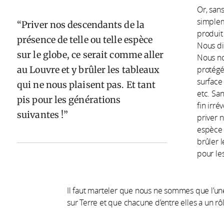
Or, sans
simplem
Priver nos descendants de la
produit
présence de telle ou telle espèce
Nous dig
sur le globe, ce serait comme aller
Nous no
au Louvre et y brûler les tableaux
protégée
surface 
qui ne nous plaisent pas. Et tant
etc. Sa
pis pour les générations
fin irré
suivantes !
priver 
espèce 
brûler l
pour les
Il faut marteler que nous ne sommes que l’un
sur Terre et que chacune d’entre elles a un rô