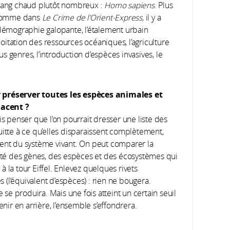
ang chaud plutôt nombreux :
Homo sapiens
. Plus
. Comme dans
Le Crime de l’Orient-Express,
il y a
 démographie galopante, l’étalement urbain
ploitation des ressources océaniques, l’agriculture
ous genres, l’introduction d’espèces invasives, le
r préserver toutes les espèces animales et
nacent ?
is penser que l’on pourrait dresser une liste des
 quitte à ce qu’elles disparaissent complètement,
t du système vivant. On peut comparer la
versité des gènes, des espèces et des écosystèmes qui
 à la tour Eiffel. Enlevez quelques rivets
s (l’équivalent d’espèces) : rien ne bougera.
e se produira. Mais une fois atteint un certain seuil
enir en arrière, l’ensemble s’effondrera.