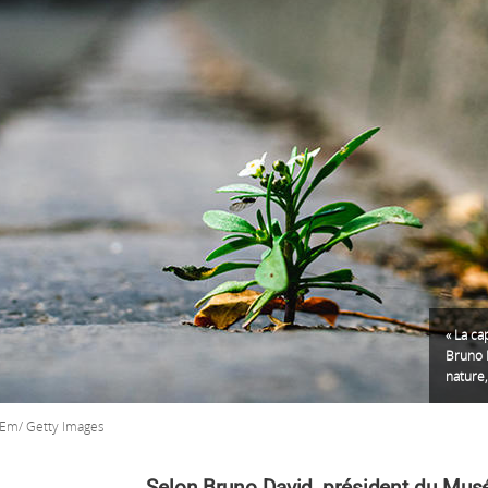
« La ca
Bruno D
nature,
Em/ Getty Images
Selon Bruno David, président du Musé