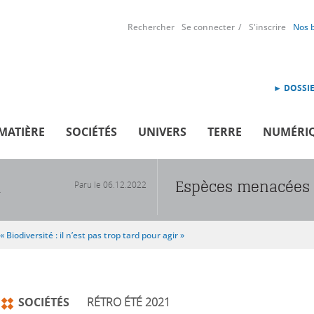
Rechercher
Se connecter
S'inscrire
Nos 
► DOSSIE
MATIÈRE
SOCIÉTÉS
UNIVERS
TERRE
NUMÉRI
Espèces menacées : 
Paru le
06.12.2022
R
« Biodiversité : il n’est pas trop tard pour agir »
SOCIÉTÉS
RÉTRO ÉTÉ 2021