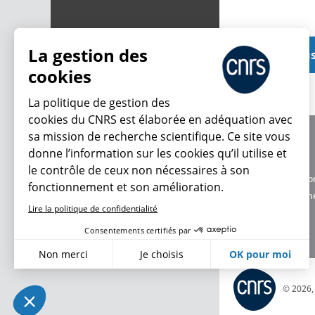
La gestion des
Voir plu
cookies
La politique de gestion des
cookies du CNRS est élaborée en adéquation avec
sa mission de recherche scientifique. Ce site vous
À propos
donne l’information sur les cookies qu’il utilise et
Équipe / crédits
le contrôle de ceux non nécessaires à son
Charte d'utilisatio
fonctionnement et son amélioration.
Données personne
Lire la politique de confidentialité
Consentements certifiés par
Non merci
Je choisis
OK pour moi
Axeptio consent
Plateforme de Gestion du Consentement : Personnalisez vo
© 2026
Notre plateforme vous permet d'adapter et de gérer vos param