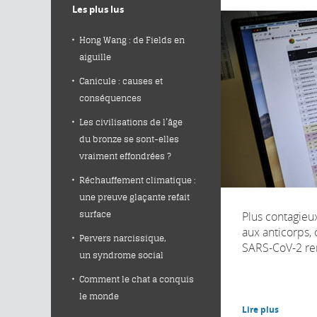
Les plus lus
Hong Wang : de Fields en
aiguille
Canicule : causes et
conséquences
Les civilisations de l’âge
du bronze se sont-elles
vraiment effondrées ?
Réchauffement climatique :
une preuve glaçante refait
Plus contagieux
surface
aux anticorps, 
Pervers narcissique,
SARS-CoV-2 re
un syndrome social
Comment le chat a conquis
le monde
Lire plus