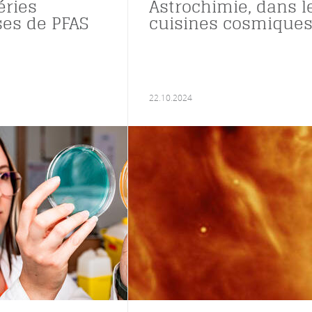
éries
Astrochimie, dans l
es de PFAS
cuisines cosmique
22.10.2024