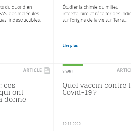
ts du quotidien
Étudier la chimie du milieu
FAS, des molécules
interstellaire et récolter des indi
asi indestructibles.
sur l’origine de la vie sur Terre...
Lire plus
ARTICLE
ARTIC
VIVANT
: ces
Quel vaccin contre 
qui ont
Covid-19 ?
a donne
10.11.2020