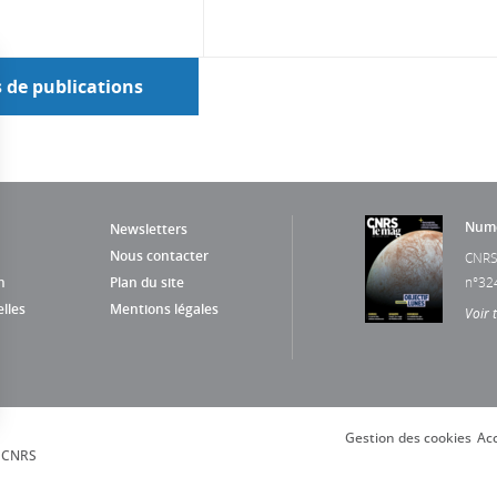
s de publications
Numé
Newsletters
Nous contacter
CNRS
n
Plan du site
n°32
lles
Mentions légales
Voir 
Gestion des cookies
Acc
s Options
, CNRS
ètres de confidentialité, en garantissant la conformité avec le