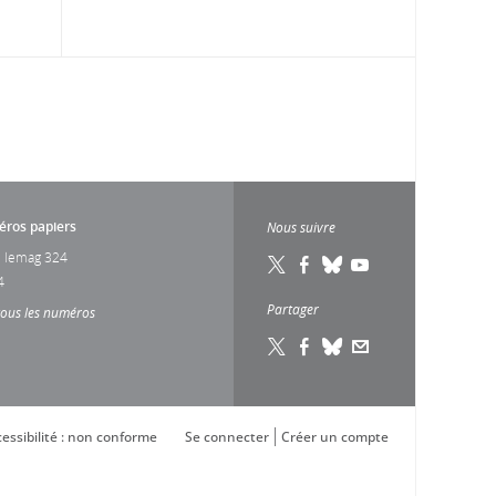
ros papiers
Nous suivre
 lemag 324
4
Partager
tous les numéros
essibilité : non conforme
Se connecter
Créer un compte
s réglementations. Personnalisez vos préférences pour contrôler