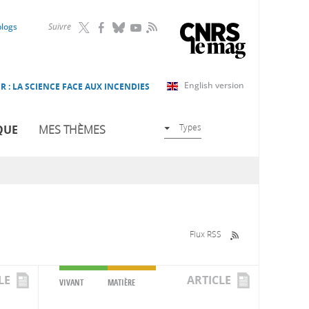
RSS
blogs
Suivre
English version
R : LA SCIENCE FACE AUX INCENDIES
Types
QUE
MES THÈMES
Flux RSS
LE
ARTICLE
VIVANT
MATIÈRE