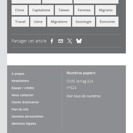
Chine
Capitalisme
Taïwan
Femmes
Migrants
Travail
Usine
Migrations
Sociologie
Économie
Partager cet article
(link is external)
(link is external)
(link is external)
Numéros papiers
À propos
Newsletters
CNRS lemag 324
n°324
Équipe / crédits
Nous contacter
Voir tous les numéros
Charte d'utilisation
Plan du site
Données personnelles
Mentions légales