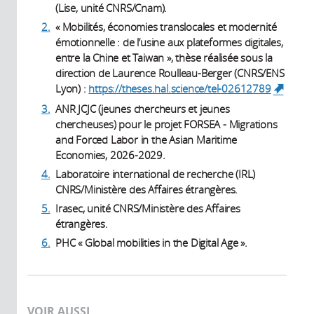
(Lise, unité CNRS/Cnam).
2.
« Mobilités, économies translocales et modernité
émotionnelle : de l’usine aux plateformes digitales,
entre la Chine et Taiwan », thèse réalisée sous la
direction de Laurence Roulleau-Berger (CNRS/ENS
Lyon) :
https://theses.hal.science/tel-02612789
(link 
externa
3.
ANR JCJC (jeunes chercheurs et jeunes
chercheuses) pour le projet FORSEA - Migrations
and Forced Labor in the Asian Maritime
Economies, 2026-2029.
4.
Laboratoire international de recherche (IRL)
CNRS/Ministère des Affaires étrangères.
5.
Irasec, unité CNRS/Ministère des Affaires
étrangères.
6.
PHC « Global mobilities in the Digital Age ».
VOIR AUSSI