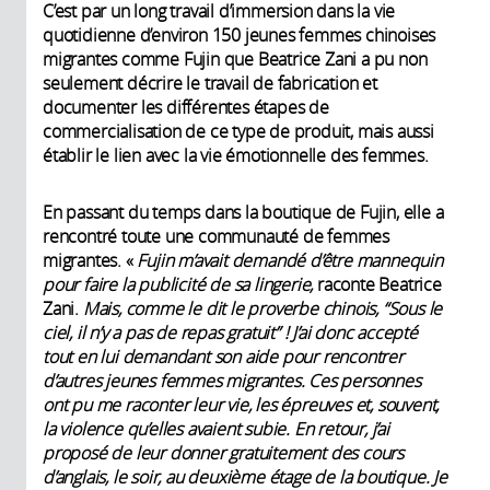
C’est par un long travail d’immersion dans la vie
quotidienne d’environ 150 jeunes femmes chinoises
migrantes comme Fujin que Beatrice Zani a pu non
seulement décrire le travail de fabrication et
documenter les différentes étapes de
commercialisation de ce type de produit, mais aussi
établir le lien avec la vie émotionnelle des femmes.
En passant du temps dans la boutique de Fujin, elle a
rencontré toute une communauté de femmes
migrantes. «
Fujin m’avait demandé d’être mannequin
pour faire la publicité de sa lingerie,
raconte Beatrice
Zani.
Mais, comme le dit le proverbe chinois, “Sous le
ciel, il n’y a pas de repas gratuit” ! J’ai donc accepté
tout en lui demandant son aide pour rencontrer
d’autres jeunes femmes migrantes. Ces personnes
ont pu me raconter leur vie, les épreuves et, souvent,
la violence qu’elles avaient subie. En retour, j’ai
proposé de leur donner gratuitement des cours
d’anglais, le soir, au deuxième étage de la boutique. Je