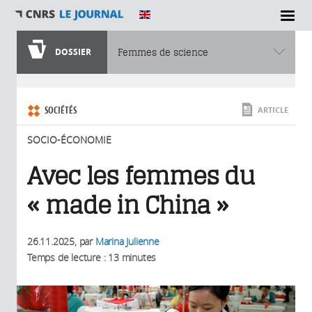
SECTIONS
DOSSIER
Femmes de science
Vous êtes ici
SOCIÉTÉS
ARTICLE
SOCIO-ÉCONOMIE
Avec les femmes du
« made in China »
26.11.2025
, par
Marina Julienne
Temps de lecture : 13 minutes