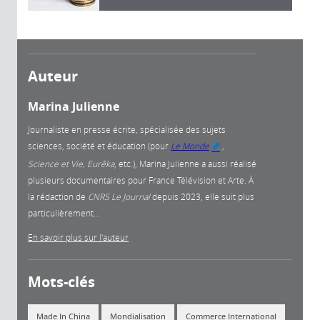
Auteur
Marina Julienne
Journaliste en presse écrite, spécialisée des sujets
sciences, société et éducation (pour
Le Monde
,
(link is
Science et Vie, Eurêka
, etc.), Marina Julienne a aussi réalisé
external)
plusieurs documentaires pour France Télévision et Arte. À
la rédaction de
CNRS Le Journal
depuis 2023, elle suit plus
particulièrement...
En savoir plus sur l'auteur
Mots-clés
Made In China
Mondialisation
Commerce International