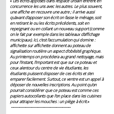
«
Les écrits apposés dans l’espace urbain entrent en
concurrence les uns avec les autres. Le plus souvent,
une affiche en recouvre une autre ; il arrive aussi
qu’avant d’apposer son écrit on fasse le ménage, soit
en retirant le ou les écrits précédents, soit en
repeignant ou en collant un nouveau support (comme
on le fait par exemple dans les tableaux d’affichage
municipaux). Ici, c’est l’accumulation qui domine :
affichette sur affichette donnent au poteau de
signalisation routière un aspect d’obésité graphique.
Au printemps on procédera au grand nettoyage, mais
pour l’instant, l’important est que sur ce poteau et
ceux alentour du centre de vie étudiante, les
étudiants puissent disposer de ces écrits et s’en
emparer facilement. Surtout, ce ventre est un appel à
déposer de nouvelles inscriptions. Au point qu’on
pourrait considérer que ce poteau est comme ces
papiers autocollants que l’on place dans les cuisines
pour attraper les mouches : un piège à écrit.
»
-------------------------------------------------