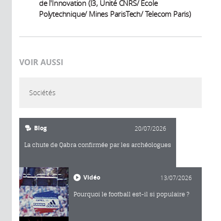
de l'Innovation (I3, Unité CNRS/ Ecole
Polytechnique/ Mines ParisTech/ Telecom Paris)
VOIR AUSSI
Sociétés
Blog
20/07/2026
La chute de Qabra confirmée par les archéologues
Vidéo
13/07/2026
Pourquoi le football est-il si populaire ?