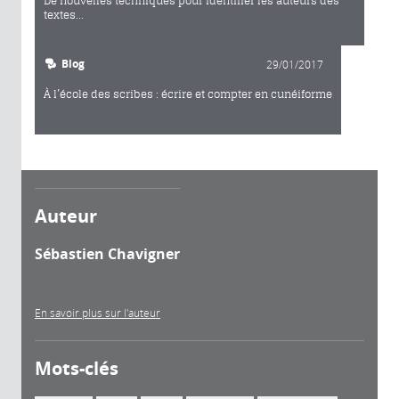
De nouvelles techniques pour identifier les auteurs des
textes...
Blog
29/01/2017
À l’école des scribes : écrire et compter en cunéiforme
Auteur
Sébastien Chavigner
En savoir plus sur l'auteur
Mots-clés