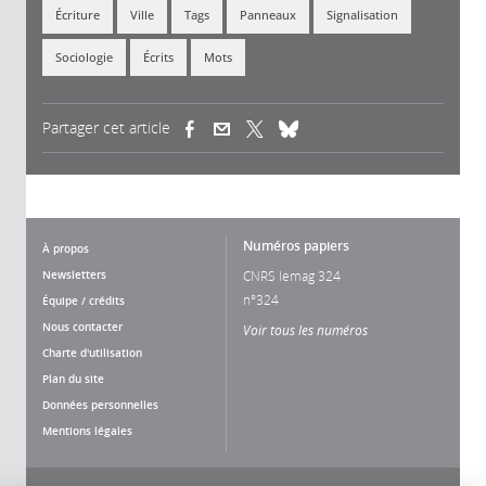
Écriture
Ville
Tags
Panneaux
Signalisation
Sociologie
Écrits
Mots
Partager cet article
(link is external)
(link is external)
(link is external)
Numéros papiers
À propos
Newsletters
CNRS lemag 324
n°324
Équipe / crédits
Nous contacter
Voir tous les numéros
Charte d'utilisation
Plan du site
Données personnelles
Mentions légales