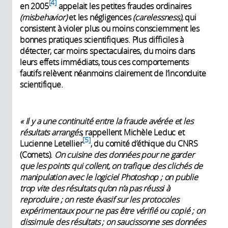
4
en 2005
appelait les petites fraudes ordinaires
(misbehavior)
et les négligences
(carelessness),
qui
consistent à violer plus ou moins consciemment les
bonnes pratiques scientifiques. Plus difficiles à
détecter, car moins specta­culaires, du moins dans
leurs effets immédiats, tous ces comportements
fautifs relèvent néanmoins clairement de l’inconduite
scientifique.
« Il y a une continuité entre la fraude avérée et les
résultats arrangés,
rappellent Michèle Leduc et
5
Lucienne Letellier
, du comité d’éthique du CNRS
(Comets).
On cuisine des données pour ne garder
que les points qui collent, on trafique des clichés de
manipulation avec le logiciel Photoshop
; on publie
trop vite des résultats qu’on n’a pas réussi à
reproduire
; on reste évasif sur les protocoles
expérimentaux pour ne pas être vérifié ou copié
; on
dissimule des résultats
; on saucissonne ses données