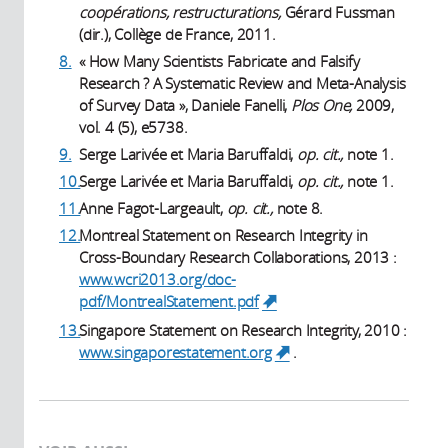
coopérations, restructurations,
Gérard Fussman
(dir.), Collège de France, 2011.
8.
« How Many Scientists Fabricate and Falsify
Research ? A Systematic Review and Meta-Analysis
of Survey Data », Daniele Fanelli,
Plos One,
2009,
vol. 4 (5), e5738.
9.
Serge Larivée et Maria Baruffaldi,
op. cit.,
note 1.
10.
Serge Larivée et Maria Baruffaldi,
op. cit.,
note 1.
11.
Anne Fagot-Largeault,
op. cit.,
note 8.
12.
Montreal Statement on Research Integrity in
Cross-Boundary Research Collaborations, 2013 :
www.wcri2013.org/doc-
pdf/MontrealStatement.pdf
(link is external)
13.
Singapore Statement on Research Integrity, 2010 :
www.singaporestatement.org
.
(link is
external)