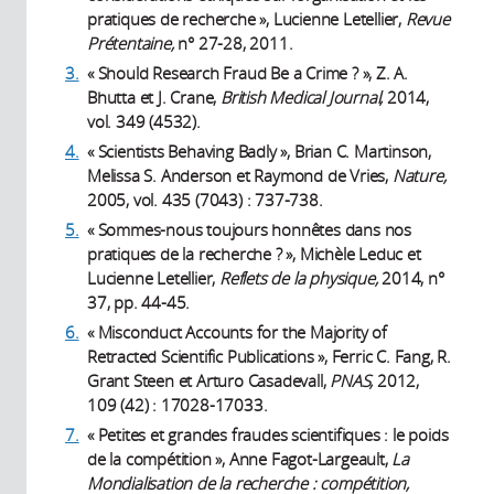
pratiques de recherche », Lucienne Letellier,
Revue
Prétentaine,
n° 27-28, 2011.
3.
« Should Research Fraud Be a Crime ? », Z. A.
Bhutta et J. Crane,
British Medical Journal,
2014,
vol. 349 (4532).
4.
« Scientists Behaving Badly », Brian C. Martinson,
Melissa S. Anderson et Raymond de Vries,
Nature,
2005, vol. 435 (7043) : 737-738.
5.
« Sommes-nous toujours honnêtes dans nos
pratiques de la recherche ? », Michèle Leduc et
Lucienne Letellier,
Reflets de la physique,
2014, n°
37, pp. 44-45.
6.
« Misconduct Accounts for the Majority of
Retracted Scientific Publications », Ferric C. Fang, R.
Grant Steen et Arturo Casadevall,
PNAS,
2012,
109 (42) : 17028-17033.
7.
« Petites et grandes fraudes scientifiques : le poids
de la compétition », Anne Fagot-Largeault,
La
Mondialisation de la recherche : compétition,