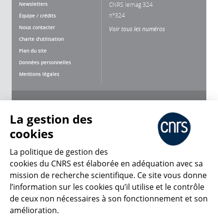
Newsletters
CNRS lemag 324
n°324
Équipe / crédits
Nous contacter
Voir tous les numéros
Charte d'utilisation
Plan du site
Données personnelles
Mentions légales
Nous suivre
Partager
La gestion des
cookies
La politique de gestion des
cookies du CNRS est élaborée en adéquation avec sa
mission de recherche scientifique. Ce site vous donne
CNRS Le Mag
l’information sur les cookies qu’il utilise et le contrôle
de ceux non nécessaires à son fonctionnement et son
© 2026, CNRS
amélioration.