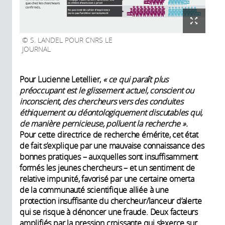
S. LANDEL POUR CNRS LE
JOURNAL
Pour Lucienne Letellier,
« ce qui paraît plus
préoccupant est le glissement actuel, conscient ou
inconscient, des chercheurs vers des conduites
éthiquement ou déontologiquement discutables qui,
de manière pernicieuse, polluent la recher­che ».
Pour cette directrice de recherche émérite, cet état
de fait s’explique par une mauvaise connaissance des
bonnes pratiques – auxquelles sont insuffisamment
formés les jeunes chercheurs – et un sentiment de
relative impunité, favorisé par une certaine omerta
de la communauté scientifique alliée à une
protection insuffisante du chercheur/lanceur d’alerte
qui se risque à dénoncer une fraude. Deux facteurs
amplifiés par la pression croissante qui s’exerce sur