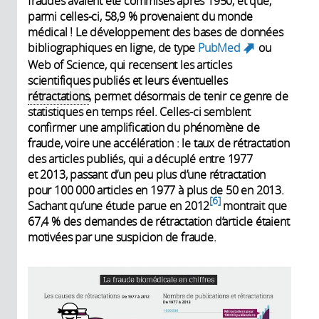
fraudes avaient été commises après 1950, et que,
parmi celles-ci, 58,9 % provenaient du monde
médical ! Le développement des bases de données
bibliogra­phiques en ligne, de type
PubMed
ou
(link
Web of Science, qui recensent les articles
is
scientifiques publiés et leurs éventuelles
external)
rétractations
, permet désormais de tenir ce genre de
statistiques en temps réel. Celles-ci semblent
confirmer une amplification du phénomène de
fraude, voire une accélération : le taux de rétractation
des articles publiés, qui a décuplé entre 1977
et 2013, passant d’un peu plus d’une rétractation
pour 100 000 articles en 1977 à plus de 50 en 2013.
6
Sachant qu’une étude parue en 2012
montrait que
67,4 % des demandes de rétractation d’article étaient
motivées par une suspicion de fraude.