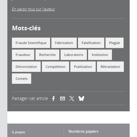
En savoir plus sur l'auteur
Mots-clés
Fraude Scientifique
Fabrication
Falsification
Plagiat
Fraudeur
Recherche
Laboratoire
Institution
Dénonciation
Compétition
Publication
Rétractation
Comets
Partager cet article
(link is external)
(link is external)
(link is external)
Numéros papiers
À propos