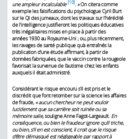
10
une ampleur incalculable
. »
On citera comme
exemple les falsifications du psychologue Cyril Burt
sur le QI des jumeaux, dont les travaux sur l’hérédité
de l’intelligence justifieront les politiques éducatives
très inégalitaires mises en place à partir des
années 1930 au Royaume-Uni ; ou, plus récemment,
les ravages de santé publique qu’a entraînés la
publication d’une étude affirmant, à partir de
données fabriquées, que le vaccin contre la rougeole
favorisait la survenue de l’autisme chez les enfants
auxquels il était administré.
Considérant le risque encouru s’il est pris et le
discrédit que font retomber sur la science les affaires
de fraude,
« aucun chercheur ne peut vouloir
lucidement que sa carrière soit ruinée ou sa
mémoire salie,
souligne Anne Fagot-Largeault.
En
conséquence, ou bien le fraudeur ignore qu’il triche,
ou bien, s’il en est conscient, il croit que le risque
d’être démasqué est négligeable par rapport à