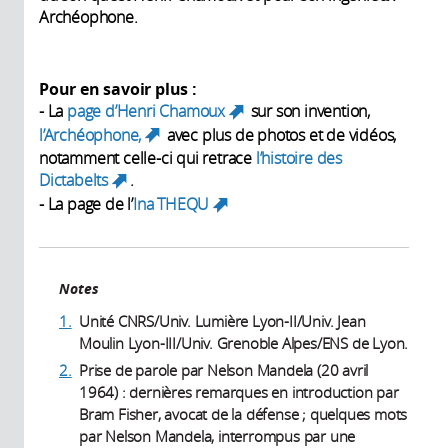
Archéophone.
Pour en savoir plus :
- La
page d’Henri Chamoux
sur son invention,
(link is external)
l’Archéophone,
avec plus de photos et de vidéos,
(link is external)
notamment celle-ci qui retrace
l’histoire des
Dictabelts
.
(link is external)
- La page de l’
Ina THEQU
(link is external)
Notes
1.
Unité CNRS/Univ. Lumière Lyon-II/Univ. Jean
Moulin Lyon-III/Univ. Grenoble Alpes/ENS de Lyon.
2.
Prise de parole par Nelson Mandela (20 avril
1964) : dernières remarques en introduction par
Bram Fisher, avocat de la défense ; quelques mots
par Nelson Mandela, interrompus par une