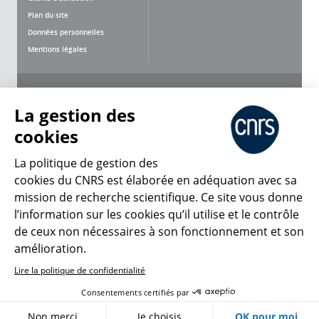
Plan du site
Données personnelles
Mentions légales
Nous suivre
Partager
La gestion des
cookies
La politique de gestion des
cookies du CNRS est élaborée en adéquation avec sa
CNRS Le Mag
mission de recherche scientifique. Ce site vous donne
l’information sur les cookies qu’il utilise et le contrôle
de ceux non nécessaires à son fonctionnement et son
© 2026, CNRS
amélioration.
Lire la politique de confidentialité
Créer un compte
Se connecter
Accessibilité : non conforme
Consentements certifiés par
Gestion des cookies
Non merci
Je choisis
OK pour moi