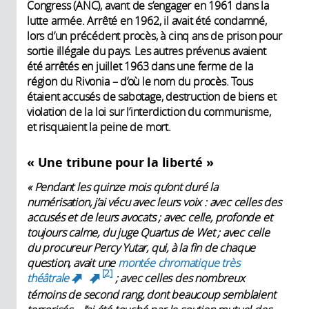
Congress (ANC), avant de s’engager en 1961 dans la
lutte armée. Arrêté en 1962, il avait été condamné,
lors d’un précédent procès, à cinq ans de prison pour
sortie illégale du pays. Les autres prévenus avaient
été arrêtés en juillet 1963 dans une ferme de la
région du Rivonia
–
d’où le nom du procès. Tous
étaient accusés de sabotage, destruction de biens et
violation de la loi sur l’interdiction du communisme,
et risquaient la peine de mort.
« Une tribune pour la liberté »
« Pendant les quinze mois qu’ont duré la
numérisation, j’ai vécu avec leurs voix : avec celles des
accusés et de leurs avocats ; avec celle, profonde et
toujours calme, du juge Quartus de Wet ; avec celle
du procureur Percy Yutar, qui, à la fin de chaque
question, avait une
montée chromatique très
2
théâtrale
; avec celles des nombreux
(link is external)
(link is external)
témoins de second rang, dont beaucoup semblaient