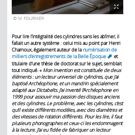
M. FOURNIER
Pour lire l’intégralité des cylindres sans les abîmer, il
fallait un autre système : celui mis au point par Henri
Chamoux, également auteur de la
numérisation de
milliers d’enregistrements de la Belle Époque
et
(link
titulaire d’une thèse de doctorat sur le sujet, semblait
is
tout indiqué. «
Mon invention est constituée de deux
external)
éléments : un lecteur universel de cylindres, que j’ai
baptisé Archéophone, et un mandrin spécialement
adapté aux Dictabelts. J’ai inventé l’Archéophone en
1999 pour assouvir ma passion des disques anciens
et des cylindres. Le problème, avec les cylindres, c’est
qu’il existe différents modèles, avec des diamètres et
des vitesses de rotation différents. Pour les lire, il faut
plusieurs phonographes et ceux-ci les endommagent
à la lecture. J’ai eu l’idée de fabriquer un lecteur