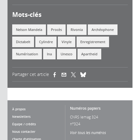
Mots-clés
Nelson Mandela
Procès
Rivonia
Archéophone
Dictabelt
Cylindre
Vinyle
Enregistrement
Numérisation
Ina
Unesco
Apartheid
Partager cet article
(link is external)
(link is external)
(link is external)
Numéros papiers
À propos
Newsletters
CNRS lemag 324
n°324
Équipe / crédits
Nous contacter
Voir tous les numéros
Charte d'utilisation