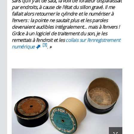
sans qu'il y ait de saut, la voix de l’orateur disparaissait
par endroits, à cause de l'état du sillon gravé. Il me
fallait alors retourner le cylindre et le numériser à
l’envers : la pointe ne sautait plus et les paroles
devenaient audibles intégralement… mais à l’envers !
Grâce à un logiciel de traitement du son, je les
remettais à l’endroit et les
collais sur l’enregistrement
3
numérique
.
»
(link is external)