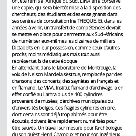
ont été remis à l’Afrique du Sud. L’INA en a conservé
une copie, qui sera bientôt mise à la disposition des
chercheurs, des étudiants et des enseignants dans
ses centres de consultation Ina THEQUE. Et, dans les
années à venir, un transfert de compétences devrait
se mettre en place pour permettre aux Sud-Africains
de numériser eux-mêmes les dizaines de milliers
Dictabelts en leur possession, comme ceux d’autres
procès, moins médiatiques mais tout aussi
représentatifs de cette époque.
En attendant, dans le laboratoire de Montrouge, la
voix de Nelson Mandela s’est tue, remplacée par des
chansons, des concerts, des saynètes en français et
en flamand. Le VIAA, Institut flamand d’archivage, a en
effet confié au Larhra plus de 400 cylindres
provenant de musées, d’archives municipales ou
d’universités belges. Ces fragiles cylindres en cire,
dont certains sont déjà trop abîmés pour être
écoutés, doivent être rapidement numérisés pour
être sauvés. Un travail sur mesure pour l’archéologue
du son qu’est Henri Chamoux et pour son ingénieux