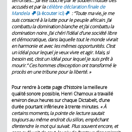
terrorisés… J’ai été touché par le soutien mutuel des
accusés et par la
célèbre déclaration finale de
Mandela
(à écouter ici)
: “Toute ma vie, je me
(link is external)
(link is external)
suis consacré à la lutte pour le peuple africain. J’ai
combattu la domination blanche et j’ai combattu la
domination noire. J’ai chéri l’idéal d'une société libre
et démocratique, dans laquelle tout le monde vivrait
en harmonie et avec les mêmes opportunités. C’est
un idéal pour lequel je veux vivre et agir. Mais, si
besoin est, c’est un idéal pour lequel je suis prêt à
mourir.” Ces hommes d’exception ont transformé le
procès en une tribune pour la liberté. »
Pour rendre à cette page d’histoire la meilleure
qualité sonore possible, Henri Chamoux a travaillé
environ deux heures sur chaque Dictabelt, d’une
durée pourtant inférieure à trente minutes.
« À
certains moments, la pointe de lecture sautait
toujours au même endroit du sillon, empêchant
d’entendre le mot qui suivait. Plus souvent encore, et