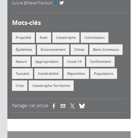
Suivre
@FabienTrecourt
(link is external)
Mots-clés
Propriété
Etats
Catastrophe
Colonisation
Épidémies
Environnement
Climat
Biens Communs
Nature
Appropriation
Covid-19
Confinement
Tsunami
Vulnérabilité
Répartition
Populations
Crise
Catastrophe Territoires
Partager cet article
(link is external)
(link is external)
(link is external)