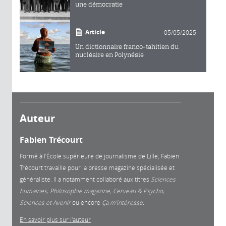
une démocratie
Article
05/05/2025
Un dictionnaire franco-tahitien du
nucléaire en Polynésie
Auteur
Fabien Trécourt
Formé à l’École supérieure de journalisme de Lille, Fabien
Trécourt travaille pour la presse magazine spécialisée et
généraliste. Il a notamment collaboré aux titres
Sciences
humaines, Philosophie magazine, Cerveau & Psycho,
Sciences et Avenir
ou encore
Ça m’intéresse.
En savoir plus sur l'auteur