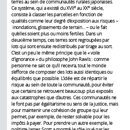
terres au sein de communautés rurales japonaises.
e
e
Ce système, qui a existé du XVII
au XX
siècle,
consiste à classer les parcelles en fonction de
qualités comme leur degré d’exposition aux risques –
inondations, glissements de terrain… – ou le fait
qu’elles soient plus ou moins fertiles. Dans un
deuxième temps, ces terres sont regroupées par
lots qui sont ensuite redistribués par tirage au sort.
C’est un peu le même principe que le « voile
d’ignorance » du philosophe John Rawls : comme
personne ne sait ce qu’il recevra, tout le monde
s’efforce de composer des lots aussi identiques ou
équilibrés que possible. L’idée est de répartir le
risque au sein de toute la communauté, pour éviter
que certains se retrouvent beaucoup plus exposés
aux catastrophes que d’autres. Ces communautés ne
le font pas par égalitarisme ou sens de la justice, mais
pour maintenir une cohésion de groupe qui leur
permet, par exemple, de rester solvable pour les
impôts à payer. Pour prendre un autre exemple, le
politiste James Scott a montré le rôle joué par les