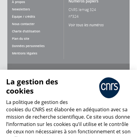
Numéros papiers
À propos
Newsletters
CNRS lemag 324
n°324
Équipe / crédits
Nous contacter
Voir tous les numéros
Charte d'utilisation
Plan du site
Données personnelles
Mentions légales
Nous suivre
Partager
La gestion des
cookies
La politique de gestion des
cookies du CNRS est élaborée en adéquation avec sa
CNRS Le Mag
mission de recherche scientifique. Ce site vous donne
l’information sur les cookies qu’il utilise et le contrôle
de ceux non nécessaires à son fonctionnement et son
© 2026, CNRS