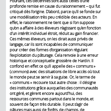
Pourtant, ces décennies sont aussi celles d’une
profonde remise en cause du raisonnement – qui fut
critiqué dès l’origine. D’abord, parce qu’il se fonde sur
une modélisation très peu crédible des acteurs. En
effet, le raisonnement ne tient que si l’on suppose
qu’on a affaire à des éleveurs n’agissant qu’en fonction
d’un intérêt individuel étroit, réduit au gain financier.
Ces mêmes éleveurs, on les dirait aussi privés de
langage, car ils sont incapables de communiquer
pour créer des formes d’organisation régulant
l’exploitation du pâturage. Cela renvoie à une erreur
historique et conceptuelle grossière de Hardin. Il
confond en effet ce qu’il appelle des « communs »
(
commons
) avec des situations de libre accès où tout
le monde peut se servir à sa guise. Or, le terme de
« communs » recouvre tout autre chose : il désigne
des institutions grâce auxquelles des communautés
ont géré, et gèrent encore aujourd’hui, des
ressources communes partout dans le monde, et
souvent de façon très durable. Il peut s’agir de
pâtures mais aussi de forêts, de champs, de