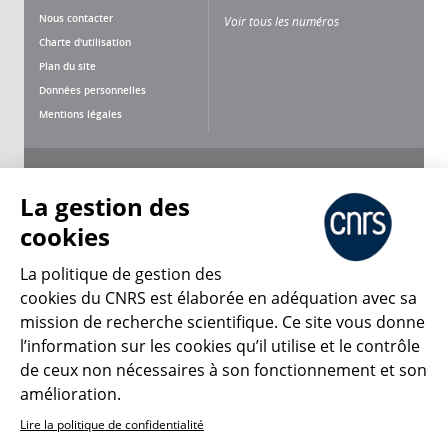
Nous contacter
Voir tous les numéros
Charte d'utilisation
Plan du site
Données personnelles
Mentions légales
Nous suivre
Partager
La gestion des
cookies
La politique de gestion des
cookies du CNRS est élaborée en adéquation avec sa
CNRS Le Mag
mission de recherche scientifique. Ce site vous donne
l’information sur les cookies qu’il utilise et le contrôle
de ceux non nécessaires à son fonctionnement et son
© 2026, CNRS
amélioration.
Lire la politique de confidentialité
Créer un compte
Se connecter
Accessibilité : non conforme