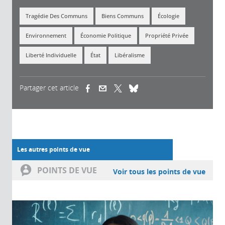
Tragédie Des Communs
Biens Communs
Écologie
Environnement
Économie Politique
Propriété Privée
Liberté Individuelle
État
Libéralisme
Partager cet article
(link is external)
(link is external)
(link is external)
Les autres points de vue
POINTS DE VUE
Voir tous les points de vue