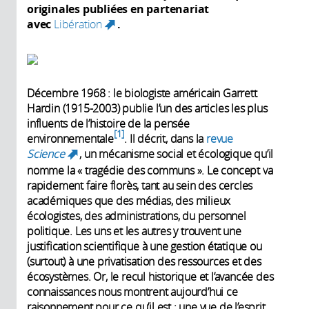
originales publiées en partenariat
avec
Libération
.
(link is external)
Décembre 1968 : le biologiste américain Garrett
Hardin (1915-2003) publie l’un des articles les plus
influents de l’histoire de la pensée
1
environnementale
. Il décrit, dans la
revue
Science
, un mécanisme social et écologique qu’il
(link is external)
nomme la « tragédie des communs ». Le concept va
rapidement faire florès, tant au sein des cercles
académiques que des médias, des milieux
écologistes, des administrations, du personnel
politique. Les uns et les autres y trouvent une
justification scientifique à une gestion étatique ou
(surtout) à une privatisation des ressources et des
écosystèmes. Or, le recul historique et l’avancée des
connaissances nous montrent aujourd’hui ce
raisonnement pour ce qu’il est : une vue de l’esprit,