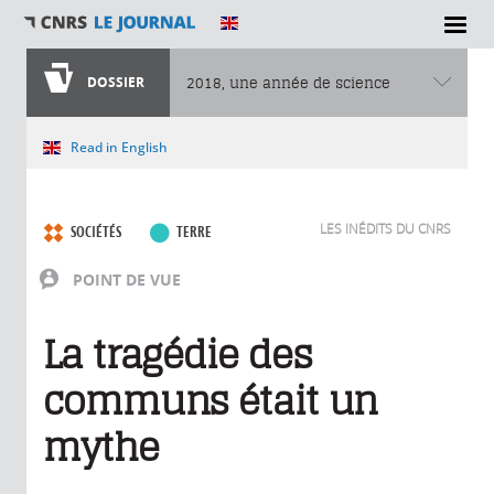
DOSSIER
2018, une année de science
Vous êtes ici
Read in English
LES INÉDITS DU CNRS
SOCIÉTÉS
TERRE
POINT DE VUE
La tragédie des
communs était un
mythe