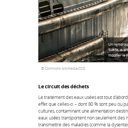
Un remorqueu
Suède, avant
modifier la 
Commons wikimedia/CCO
Le circuit des déchets
Le traitement des eaux usées est tout d’abord
effet que celles-ci – dont 80 % sont peu ou pas
cultures, contaminant une alimentation desti
eaux usées transportent non seulement des m
transmettre des maladies (comme la dysenteri