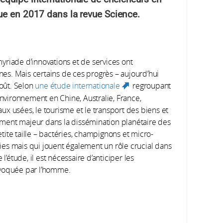
ue en 2017 dans la revue Science.
yriade d’innovations et de services ont
s. Mais certains de ces progrès – aujourd’hui
oût. Selon
une étude internationale
regroupant
(link is
environnement en Chine, Australie, France,
external)
x usées, le tourisme et le transport des biens et
ment majeur dans la dissémination planétaire des
ite taille – bactéries, champignons et micro-
es mais qui jouent également un rôle crucial dans
 l’étude, il est nécessaire d’anticiper les
ovoquée par l’homme.