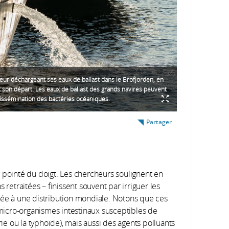
r déchargeant ses eaux de ballast dans le Brofjorden, en
 son départ. Les eaux de ballast des grands navires peuvent
dissémination des bactéries océaniques.
Partager
 pointé du doigt. Les chercheurs soulignent en
 retraitées – finissent souvent par irriguer les
née à une distribution mondiale. Notons que ces
icro-organismes intestinaux susceptibles de
e ou la typhoïde), mais aussi des agents polluants