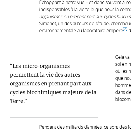
Échappant à notre vue – et donc souvent à not
indispensables à la vie telle que nous la conn
organismes en prenant part aux cycles biochi
Simonet, un des auteurs de l’étude, cherche
2
environnementale au laboratoire Ampère
d
Cela va
sol en 
Les micro-organismes
où les m
permettent la vie des autres
que nou
organismes en prenant part aux
hommes 
cycles biochimiques majeurs de la
dans de
biocomb
Terre.
Pendant des milliards d’années, ce sont des f