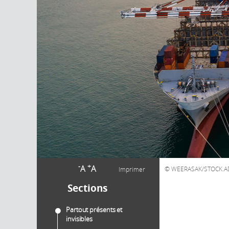
-
+
A
A
WEERASAK/STOCK.A
Imprimer
Sections
Partout présents et
invisibles