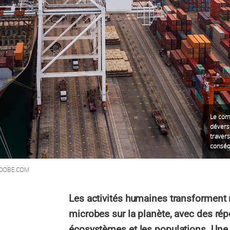
Le comm
dévers
traver
conséq
DOBE.COM
Les activités humaines transforment 
microbes sur la planète, avec des ré
écosystèmes et les populations. Une 