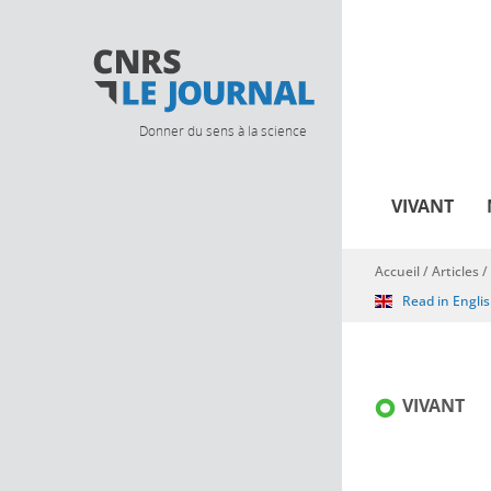
Donner du sens à la science
VIVANT
Accueil
/
Articles
/
Vous êtes ici
Read in Engli
VIVANT