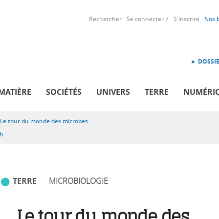
Rechercher
Se connecter
S'inscrire
Nos 
► DOSSIE
MATIÈRE
SOCIÉTÉS
UNIVERS
TERRE
NUMÉRI
Le tour du monde des microbes
sh
TERRE
MICROBIOLOGIE
Le tour du monde des