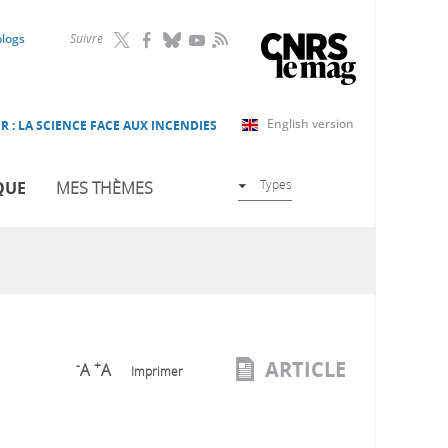
RSS
blogs
Suivre
English version
R : LA SCIENCE FACE AUX INCENDIES
Types
QUE
MES THÈMES
ARTICLE
-
+
A
A
Imprimer