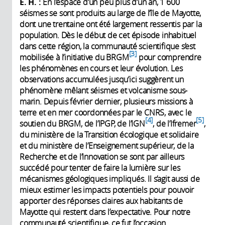
E. H. :
En l’espace d’un peu plus d’un an, 1 600
séismes se sont produits au large de l’île de Mayotte,
dont une trentaine ont été largement ressentis par la
population. Dès le début de cet épisode inhabituel
dans cette région, la communauté scientifique s’est
3
mobilisée à l’initiative du BRGM
pour comprendre
les phénomènes en cours et leur évolution. Les
observations accumulées jusqu’ici suggèrent un
phénomène mêlant séismes et volcanisme sous-
marin. Depuis février dernier, plusieurs missions à
terre et en mer coordonnées par le CNRS, avec le
4
5
soutien du BRGM, de l’IPGP, de l’IGN
, de l’Ifremer
,
du ministère de la Transition écologique et solidaire
et du ministère de l’Enseignement supérieur, de la
Recherche et de l’Innovation se sont par ailleurs
succédé pour tenter de faire la lumière sur les
mécanismes géologiques impliqués. Il s’agit aussi de
mieux estimer les impacts potentiels pour pouvoir
apporter des réponses claires aux habitants de
Mayotte qui restent dans l’expectative. Pour notre
communauté scientifique, ce fut l’occasion