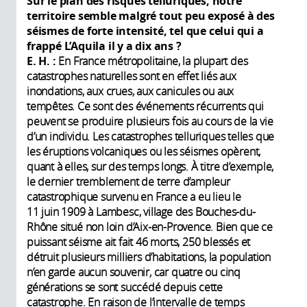
Sur le plan des risques telluriques, notre
territoire semble malgré tout peu exposé à des
séismes de forte intensité, tel que celui qui a
frappé L’Aquila il y a dix ans
?
E. H. :
En France métropolitaine, la plupart des
catastrophes naturelles sont en effet liés aux
inondations, aux crues, aux canicules ou aux
tempêtes. Ce sont des événements récurrents qui
peuvent se produire plusieurs fois au cours de la vie
d’un individu. Les catastrophes telluriques telles que
les éruptions volcaniques ou les séismes opèrent,
quant à elles, sur des temps longs. À titre d’exemple,
le dernier tremblement de terre d’ampleur
catastrophique survenu en France a eu lieu le
11 juin 1909 à Lambesc, village des Bouches-du-
Rhône situé non loin d’Aix-en-Provence. Bien que ce
puissant séisme ait fait 46 morts, 250 blessés et
détruit plusieurs milliers d’habitations, la population
n’en garde aucun souvenir, car quatre ou cinq
générations se sont succédé depuis cette
catastrophe. En raison de l’intervalle de temps