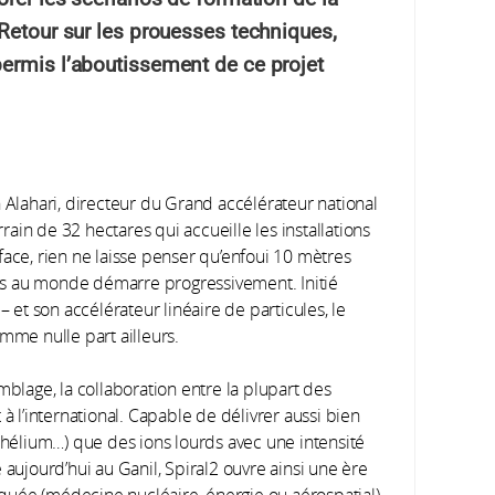
Retour sur les prouesses techniques,
ermis l’aboutissement de ce projet
 Alahari, directeur du Grand accélérateur national
rrain de 32 hectares qui accueille les installations
face, rien ne laisse penser qu’enfoui 10 mètres
ants au monde démarre progressivement. Initié
– et son accélérateur linéaire de particules, le
mme nulle part ailleurs.
mblage, la collaboration entre la plupart des
à l’international. Capable de délivrer aussi bien
, hélium…) que des ions lourds avec une intensité
 aujourd’hui au Ganil, Spiral2 ouvre ainsi une ère
quée (médecine nucléaire, énergie ou aérospatial)