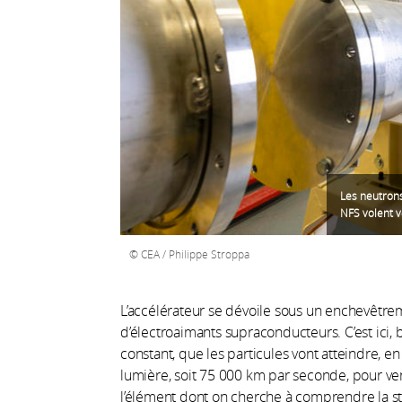
Les neutrons
NFS volent ve
CEA / Philippe Stroppa
L’accélérateur se dévoile sous un enchevêtrem
d’électroaimants supraconducteurs. C’est ic
constant, que les particules vont atteindre, en
lumière, soit 75 000 km par seconde, pour ve
l’élément dont on cherche à comprendre la st