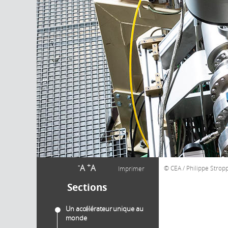
-
+
A
A
CEA / Philippe Strop
Imprimer
Sections
Un accélérateur unique au
monde