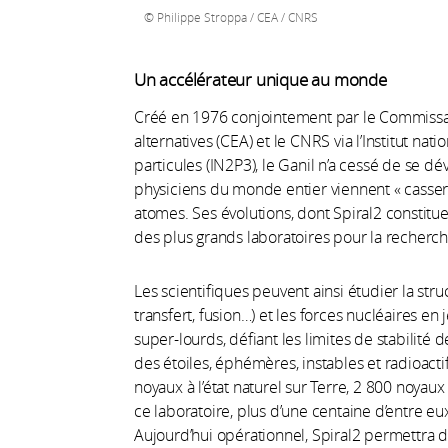
Philippe Stroppa / CEA / CNRS
Un accélérateur unique au monde
Créé en 1976 conjointement par le Commissari
alternatives (CEA) et le CNRS via l’Institut na
particules (IN2P3), le Ganil n’a cessé de se d
physiciens du monde entier viennent « casser
atomes. Ses évolutions, dont Spiral2 constitu
des plus grands laboratoires pour la recherch
Les scientifiques peuvent ainsi étudier la stru
transfert, fusion…) et les forces nucléaires en 
super-lourds, défiant les limites de stabilité
des étoiles, éphémères, instables et radioactif
noyaux à l’état naturel sur Terre, 2 800 noyaux
ce laboratoire, plus d’une centaine d’entre eu
Aujourd’hui opérationnel, Spiral2 permettra d’