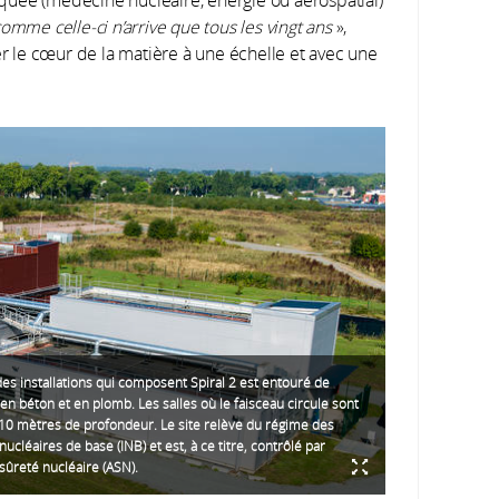
mme celle-ci n’arrive que tous les vingt ans
»,
er le cœur de la matière à une échelle et avec une
es installations qui composent Spiral 2 est entouré de
 en béton et en plomb. Les salles où le faisceau circule sont
10 mètres de profondeur. Le site relève du régime des
 nucléaires de base (INB) et est, à ce titre, contrôlé par
 sûreté nucléaire (ASN).