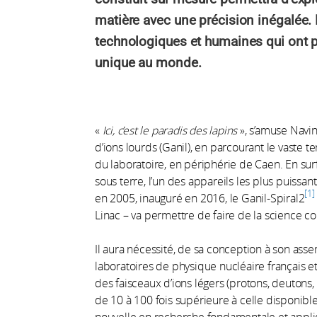
matière avec une précision inégalée. 
technologiques et humaines qui ont p
unique au monde.
«
Ici, c’est le paradis des lapins
», s’amuse Navin
d’ions lourds (Ganil), en parcourant le vaste te
du laboratoire, en périphérie de Caen. En sur
sous terre, l’un des appareils les plus puiss
1
en 2005, inauguré en 2016, le Ganil-Spiral2
Linac – va permettre de faire de la science co
Il aura nécessité, de sa conception à son asse
laboratoires de physique nucléaire français et 
des faisceaux d’ions légers (protons, deutons
de 10 à 100 fois supérieure à celle disponible
nouvelle en recherche fondamentale et appli