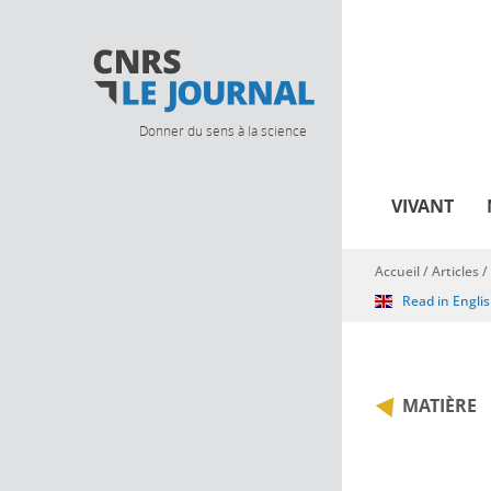
Donner du sens à la science
VIVANT
Accueil
/
Articles
/
Vous êtes ici
Read in Engli
MATIÈRE