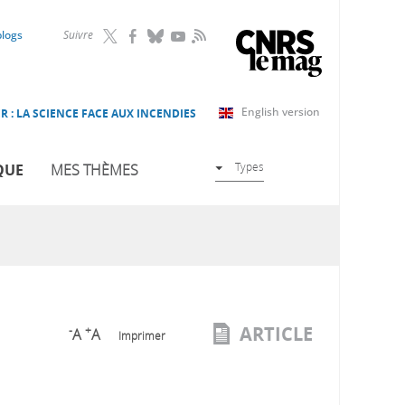
RSS
blogs
Suivre
English version
R : LA SCIENCE FACE AUX INCENDIES
Types
QUE
MES THÈMES
ARTICLE
-
+
A
A
Imprimer