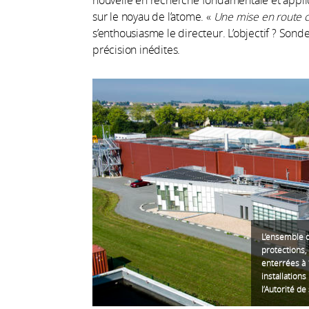
sur le noyau de l’atome. «
Une mise en route co
s’enthousiasme le directeur. L’objectif ? Sond
précision inédites.
L’ensemble d
protections,
enterrées à 
installations
l’Autorité de