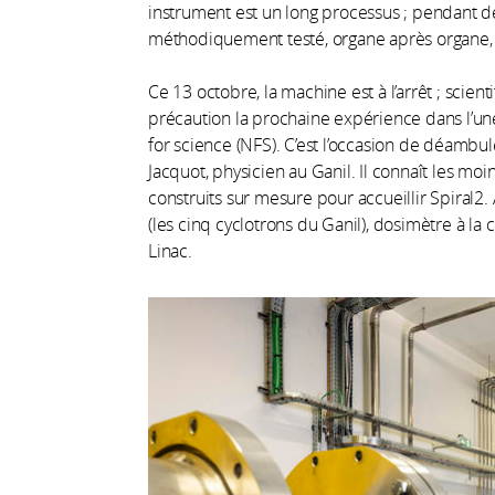
instrument est un long processus ; pendant de
méthodiquement testé, organe après organe, p
Ce 13 octobre, la machine est à l’arrêt ; scie
précaution la prochaine expérience dans l’une
for science (NFS). C’est l’occasion de déamb
Jacquot, physicien au Ganil. Il connaît les m
construits sur mesure pour accueillir Spiral2. 
(les cinq cyclotrons du Ganil), dosimètre à la c
Linac.