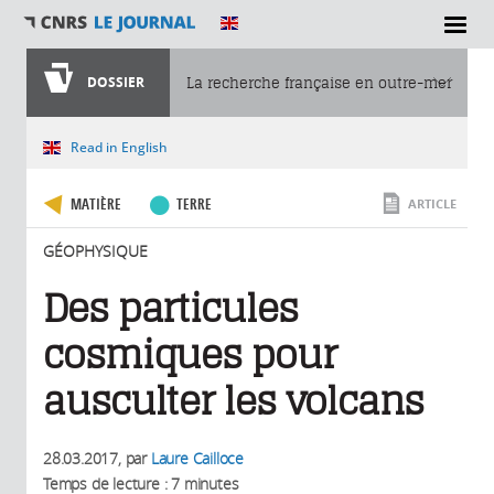
SECTIONS
DOSSIER
La recherche française en outre-mer
Vous êtes ici
Read in English
MATIÈRE
TERRE
ARTICLE
GÉOPHYSIQUE
Des particules
cosmiques pour
ausculter les volcans
28.03.2017
, par
Laure Cailloce
Temps de lecture : 7 minutes