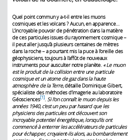
Quel point commun y a-t-il entre les muons
cosmiques et les volcans ? Aucun, en apparence…
L’incroyable pouvoir de pénétration dans la matière
de ces particules issues du rayonnement cosmique –
il peut aller jusqu’à plusieurs centaines de mètres
dans la roche – a pourtant mis la puce à l’oreille des
géophysiciens, toujours à l’affût de nouveaux
instruments pour ausculter notre planète.
« Le muon
est le produit de la collision entre une particule
cosmique et un atome de gaz dans la haute
atmosphère de la Terre
, détaille Dominique Gibert,
spécialiste des méthodes d’imagerie au laboratoire
1
Géosciences
.
Si l’on connaît le muon depuis les
années 1940, c’est un peu par hasard que les
physiciens des particules ont découvert son
incroyable potentiel énergétique, lorsqu’ils ont
commencé à enterrer les accélérateurs de particules
pour échapper, croyaient-ils alors, au bombardement