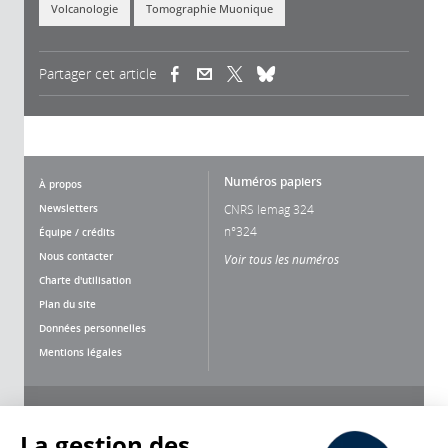
Volcanologie
Tomographie Muonique
Partager cet article
(link is external)
(link is external)
(link is external)
Numéros papiers
À propos
Newsletters
CNRS lemag 324
n°324
Équipe / crédits
Nous contacter
Voir tous les numéros
Charte d'utilisation
Plan du site
Données personnelles
Mentions légales
Nous suivre
Partager
La gestion des