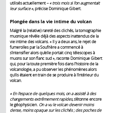
utilisés actuellement –
« trois mois si l’on augmentait
leur surface »,
précise Dominique Gibert.
Plongée dans la vie intime du volcan
Malgré la (relative) rareté des clichés, la tomographie
muonique révèle déjà des aspects inattendus de la
vie intime des volcans. « Il y a deux ans, le rejet de
fumerolles par la Soufrière a commencé à
s’intensifier alors qu’elle portait cinq télescopes à
muons sur son flanc sud », raconte Dominique Gibert
qui, pour la toute première fois dans l’histoire de la
volcanologie, a pu observer les phénomènes alors
qu’ils étaient en train de se produire à l’intérieur du
volcan.
« En l’espace de quelques mois, on a assisté à des
changements extrêmement rapides,
s’étonne encore
le géophysicien.
On a vu le volcan devenir moins
dense, moins opaque sur les clichés ; des poches de