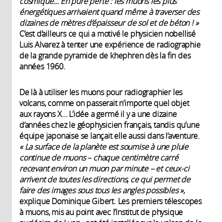
cosmique… En pure perte : les muons les plus
énergétiques arrivaient quand même à traverser des
dizaines de mètres d’épaisseur de sol et de béton ! »
C’est d’ailleurs ce qui a motivé le physicien nobellisé
Luis Alvarez à tenter une expérience de radiographie
de la grande pyramide de khephren dès la fin des
années 1960.
De là à utiliser les muons pour radiographier les
volcans, comme on passerait n’importe quel objet
aux rayons X… L’idée a germé il y a une dizaine
d’années chez le géophysicien français, tandis qu’une
équipe japonaise se lançait elle aussi dans l’aventure.
« La surface de la planète est soumise à une pluie
continue de muons – chaque centimètre carré
recevant environ un muon par minute – et ceux-ci
arrivent de toutes les directions, ce qui permet de
faire des images sous tous les angles possibles »
,
explique Dominique Gibert. Les premiers télescopes
à muons, mis au point avec l’Institut de physique