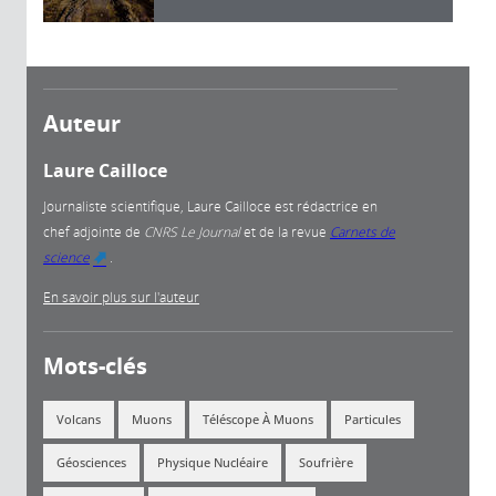
Auteur
Laure Cailloce
Journaliste scientifique, Laure Cailloce est rédactrice en
chef adjointe
de
CNRS Le Journal
et de la revue
Carnets de
science
.
(link is external)
En savoir plus sur l'auteur
Mots-clés
Volcans
Muons
Téléscope À Muons
Particules
Géosciences
Physique Nucléaire
Soufrière