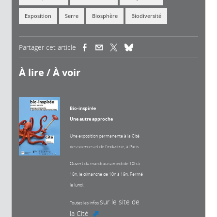
Exposition
Serre
Biosphère
Biodiversité
Partager cet article
(link is external)
(link is external)
(link is external)
À lire / À voir
Bio-inspirée
Une autre approche
Une exposition permanente à la Cité
des sciences et de l'industrie, à Paris.
Ouvert du mardi au samedi de 10h à
18h, le dimanche de 10h à 19h. Fermé
le lundi.
sur le site de
Toutes les infos
la Cité
(link is external)