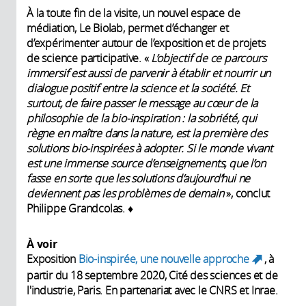
À la toute fin de la visite, un nouvel espace de
médiation, Le Biolab, permet d’échanger et
d’expérimenter autour de l’exposition et de projets
de science participative. «
L’objectif de ce parcours
immersif est aussi de parvenir à établir et nourrir un
dialogue positif entre la science et la société. Et
surtout, de faire passer le message au cœur de la
philosophie de la bio-inspiration : la sobriété, qui
règne en maître dans la nature, est la première des
solutions bio-inspirées à adopter. Si le monde vivant
est une immense source d’enseignements, que l’on
fasse en sorte que les solutions d’aujourd’hui ne
deviennent pas les problèmes de demain
», conclut
Philippe Grandcolas. ♦
À voir
Exposition
Bio-inspirée, une nouvelle approche
, à
(link
partir du 18 septembre 2020, Cité des sciences et de
is
l'industrie, Paris. En partenariat avec le CNRS et Inrae.
external)