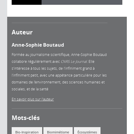
Auteur
Anne-Sophie Boutaud
Formée au journalisme scientifique, Anne-Sophie Boutaud
collabore régulièrement avec
CNRS Le Journal
. Elle
s’intéresse à tous les sujets, de l’infiniment grand à
l’infiniment petit, avec une appétence particulière pour les
domaines de l’environnement, des sciences humaines et
sociales, et de la santé
En savoir plus sur l'auteur
Mots-clés
Bio-Inspiration
Biomimétisme
Écosystèmes