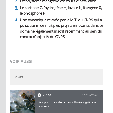
2.
L’écosystème mangrove est cours d’installation.
3.
Le carbone C, l’hydrogène H, l’azote N, l’oxygène 0,
le phosphore P.
4.
Une dynamique relayée par la MITI du CNRS qui a
pu soutenir de multiples projets innovants dans ce
domaine, également inscrit récemment au sein du
contrat d’objectifs du CNRS.
VOIR AUSSI
Vivant
Vidéo
24/07/2026
Des pommes de terre cultivées grâce à
la mer ?