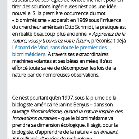
tirer des solutions ingénieuses n’est pas une idée
nouvelle. Si la première occurrence du mot
« biomimétisme » apparaît en 1969 sous l’influence
du chercheur américain Otto Schmidt, la pratique est
en réalité beaucoup plus ancienne. «
Apprenez de la
nature, vous y trouverez votre futur
», préconisait déjà
Léonard de Vinci, sans doute le premier des
biomiméticiens
. À travers ses extraordinaires
machines volantes et ses bêtes animées, il s’est
efforcé toute sa vie de décomposer les lois de la
nature par de nombreuses observations.
Ce n’est pourtant qu’en 1997, sous la plume de la
biologiste américaine Janine Benyus – dans son
ouvrage
Biomimétisme, quand la nature inspire des
innovations durables
– que le biomimétisme va
prendre sa dimension écologique. ll s’agit, pour la
biologiste, d'apprendre de la nature «
en émulant
3,8 milliards d'années de technologie