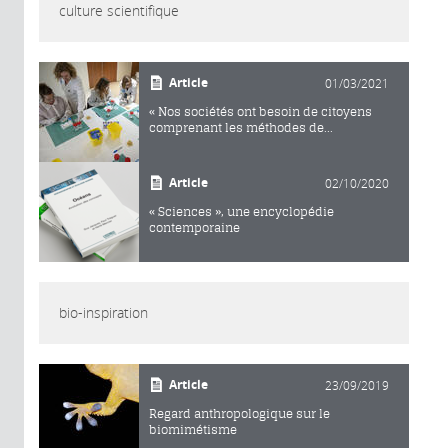
culture scientifique
Article
01/03/2021
« Nos sociétés ont besoin de citoyens
comprenant les méthodes de...
Article
02/10/2020
« Sciences », une encyclopédie
contemporaine
bio-inspiration
Article
23/09/2019
Regard anthropologique sur le
biomimétisme