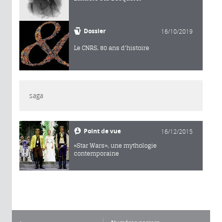
Dossier
16/10/2019
Le CNRS, 80 ans d'histoire
saga
Point de vue
16/12/2015
«Star Wars», une mythologie
contemporaine