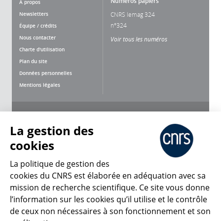
Numéros papiers
À propos
Newsletters
CNRS lemag 324
n°324
Équipe / crédits
Nous contacter
Voir tous les numéros
Charte d'utilisation
Plan du site
Données personnelles
Mentions légales
Nous suivre
Partager
La gestion des
cookies
La politique de gestion des
cookies du CNRS est élaborée en adéquation avec sa
mission de recherche scientifique. Ce site vous donne
CNRS Le Mag
l’information sur les cookies qu’il utilise et le contrôle
de ceux non nécessaires à son fonctionnement et son
© 2026, CNRS