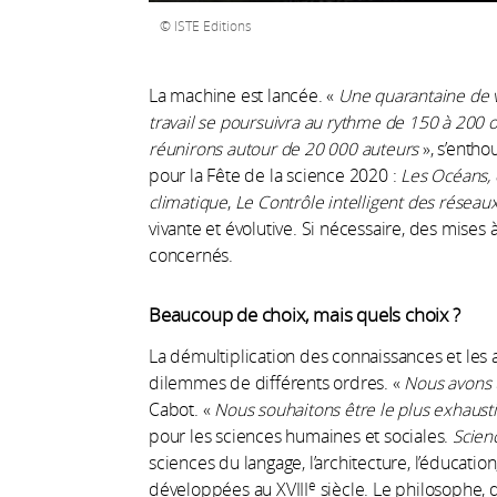
ISTE Editions
La machine est lancée. «
Une quarantaine de vo
travail se poursuivra au rythme de 150 à 200 o
réunirons autour de 20 000 auteurs
», s’entho
pour la Fête de la science 2020 :
Les Océans, 
climatique
,
Le Contrôle intelligent des réseau
vivante et évolutive. Si nécessaire, des mises 
concernés.
Beaucoup de choix, mais quels choix ?
La démultiplication des connaissances et les 
dilemmes de différents ordres. «
Nous avons 
Cabot. «
Nous souhaitons être le plus exhausti
pour les sciences humaines et sociales.
Scien
sciences du langage, l’architecture, l’éducation
e
développées au XVIII
siècle. Le philosophe,