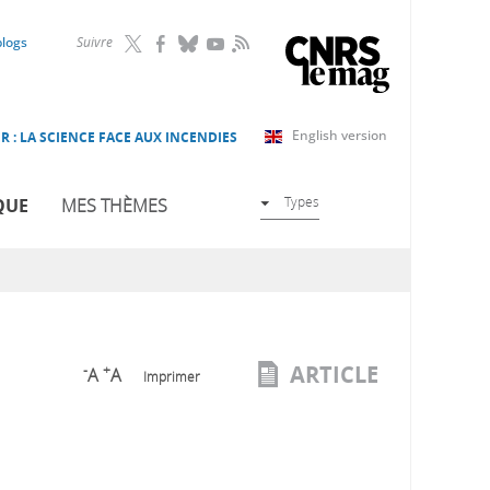
RSS
blogs
Suivre
English version
R : LA SCIENCE FACE AUX INCENDIES
Types
QUE
MES THÈMES
ARTICLE
-
+
A
A
Imprimer