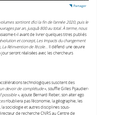
Partager
lumes sortiront d’ici la fin de l’année 2020, puis le
uvrages par an, jusqu’à 800 au total. À terme, nous
usiasme-t-il avant de livrer quelques titres publiés
évolution et concept
,
Les Impacts du changement
x
,
La Réinvention de l’école
… Il défend une œuvre
à jour seront réalisées avec les chercheurs
accélérations technologiques suscitent des
un devoir de complétude
», souffle Gilles Pijaudier-
f possible
», ajoute Bernard Reber, son alter ego
ces
n’oubliera pas l’économie, la géographie, les
, la sociologie et autres disciplines sous-
 directeur de recherche CNRS au Centre de