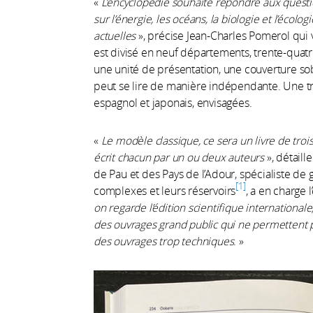
«
L’encyclopédie souhaite répondre aux questi
sur l’énergie, les océans, la biologie et l’éco
actuelles
», précise Jean-Charles Pomerol qui 
est divisé en neuf départements, trente-quatr
une unité de présentation, une couverture s
peut se lire de manière indépendante. Une tra
espagnol et japonais, envisagées.
«
Le modèle classique, ce sera un livre de tro
écrit chacun par un ou deux auteurs
», détaill
de Pau et des Pays de l’Adour, spécialiste d
1
complexes et leurs réservoirs
, a en charge
on regarde l’édition scientifique international
des ouvrages grand public qui ne permettent 
des ouvrages trop techniques
. »