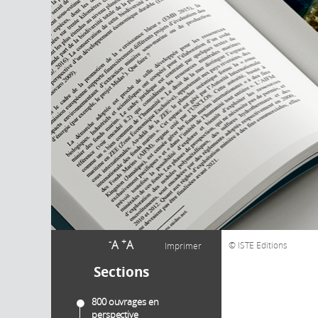
-
+
A
A
ISTE Editions
Imprimer
Sections
800 ouvrages en
perspective