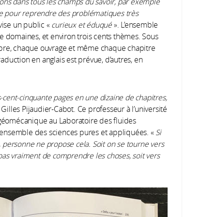
ons dans tous les champs du savoir, par exemple
logie pour reprendre des problématiques très
vise un public «
curieux et éduqué
». L’ensemble
e domaines, et environ trois cents thèmes. Sous
obre, chaque ouvrage et même chaque chapitre
duction en anglais est prévue, d’autres, en
is-cent-cinquante pages en une dizaine de chapitres,
e Gilles Pijaudier-Cabot. Ce professeur à l’université
e géomécanique au Laboratoire des fluides
 l’ensemble des sciences pures et appliquées. «
Si
e, personne ne propose cela. Soit on se tourne vers
pas vraiment de comprendre les choses, soit vers