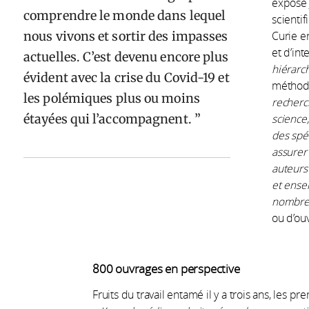
expose 
comprendre le monde dans lequel
scientif
nous vivons et sortir des impasses
Curie e
et d’int
actuelles. C’est devenu encore plus
hiérarc
évident avec la crise du Covid-19 et
méthod
les polémiques plus ou moins
recherc
étayées qui l’accompagnent.
science,
des spé
assurer 
auteurs
et ense
nombre
ou d’ou
800 ouvrages en perspective
Fruits du travail entamé il y a trois ans, les p